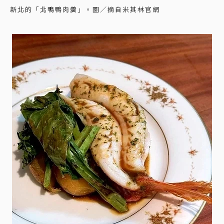
新北的「北鴨鴨肉羹」。圖／摘自米其林官網