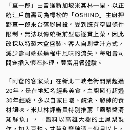
「亘一郎」由曾獲新加坡米其林一星、以正
統江戶前壽司為標榜的「OSHINO」主廚押
野亘一郎來台落腳開設。受到既有空間條件
限制，無法以傳統板前型態逐貫上菜，因此
改採以特製木盒盛裝、客人自刷醬汁方式，
減少壽司端送過程中風味的流失，每組壽司
間穿插入懷石料理，豐富用餐體驗。
「阿爸的客家菜」在新北三峽老街開業超過
20年，是在地知名經典美食。主廚擁有超過
30年經驗，多以自家日曬、醃漬、發酵的食
材調味。米其林評審員特別推薦「鳳梨醬清
蒸鮮魚」，「醬料以高雄大樹的土鳳梨製
作，加入豆粕、甘草和鹽醃漬三個月以上，