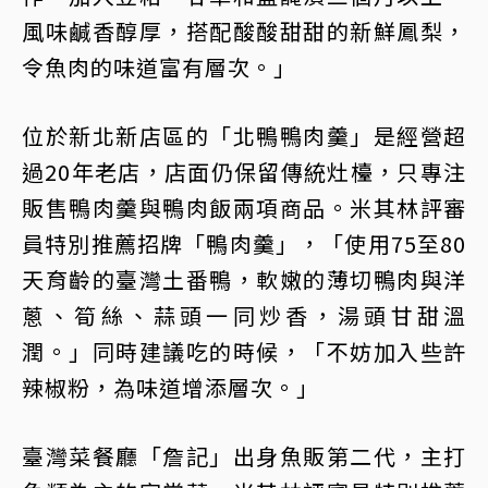
風味鹹香醇厚，搭配酸酸甜甜的新鮮鳳梨，
令魚肉的味道富有層次。」
位於新北新店區的「北鴨鴨肉羹」是經營超
過20年老店，店面仍保留傳統灶檯，只專注
販售鴨肉羹與鴨肉飯兩項商品。米其林評審
員特別推薦招牌「鴨肉羹」，「使用75至80
天育齡的臺灣土番鴨，軟嫩的薄切鴨肉與洋
蔥、筍絲、蒜頭一同炒香，湯頭甘甜溫
潤。」同時建議吃的時候，「不妨加入些許
辣椒粉，為味道增添層次。」
臺灣菜餐廳「詹記」出身魚販第二代，主打