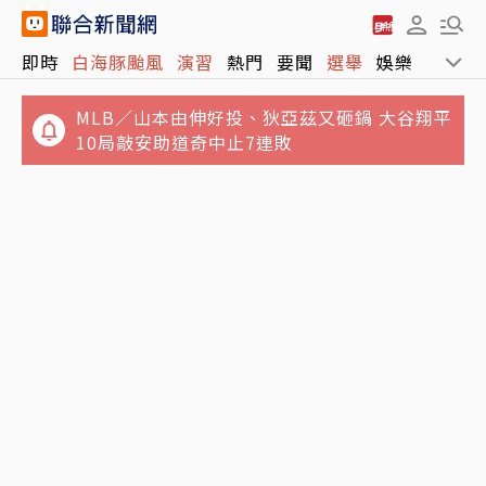
即時
白海豚颱風
演習
熱門
要聞
選舉
娛樂
運動
MLB／山本由伸好投、狄亞茲又砸鍋 大谷翔平
10局敲安助道奇中止7連敗
飛官辛柏毅失事 F-16V性能提升案 被美鎖進冷
澎湖8童遭棄養4坪屋內垃圾堆積如山 衛生局今
凍庫？
派醫師到府仍吃閉門羹