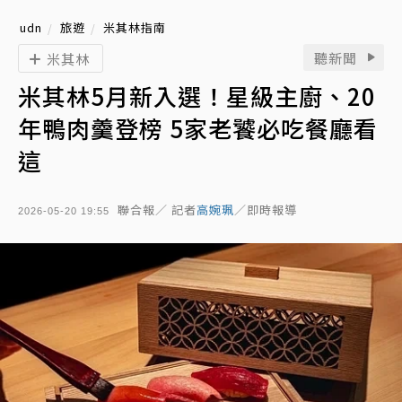
udn
旅遊
米其林指南
聽新聞
米其林
米其林5月新入選！星級主廚、20
年鴨肉羹登榜 5家老饕必吃餐廳看
這
聯合報／ 記者
高婉珮
／即時報導
2026-05-20 19:55