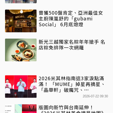
曾獲500盤肯定、亞洲最佳女
主廚陳嵐舒的「gubami
Social」 6月底熄燈
新光三越獨家名粽年年搶手 名
店粽免排隊一次網羅
2026米其林指南這3家淚點滿
滿！ 「MUME」掉星再摘星、
「晶華軒」破魔咒、
「NOBUO」主廚抱照默哀淚灑
2026-07-22 09:30
現場
版圖向新竹與台南延伸！
《2026米其林美食摘星地圖》