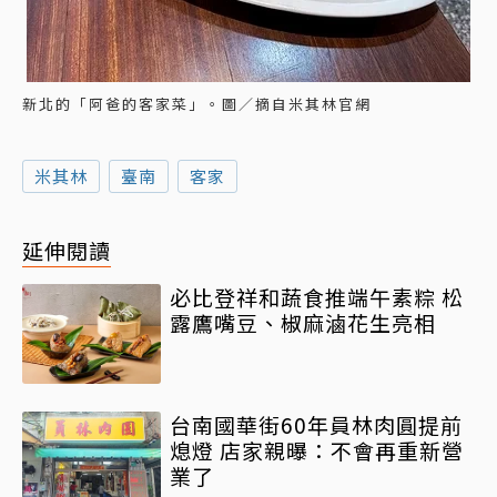
新北的「阿爸的客家菜」。圖／摘自米其林官網
米其林
臺南
客家
延伸閱讀
必比登祥和蔬食推端午素粽 松
露鷹嘴豆、椒麻滷花生亮相
台南國華街60年員林肉圓提前
熄燈 店家親曝：不會再重新營
業了