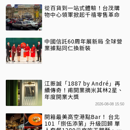
從百貨到一站式體驗！台茂購
物中心領軍掀起千禧零售革命
中國信託60周年展新局 全球營
業據點同仁換新裝
江振誠「1887 by André」再
續傳奇！甫開業摘米其林2星、
年度開業大獎
2026-08-08 15:50
開箱最美高空港點Bar！ 台北
101「捌伍添第」升級回歸 單
人套餐1280元爽吃天鵝酥、微