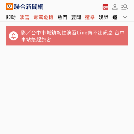
即時
演習
毒駕危機
熱門
要聞
選舉
娛樂
運動
全
影／台中市城鎮韌性演習Line傳不出訊息 台中
車站急趕旅客
日媒爆料習近平1罕見舉動！令歐美外賓意外
真正矛頭指向美國