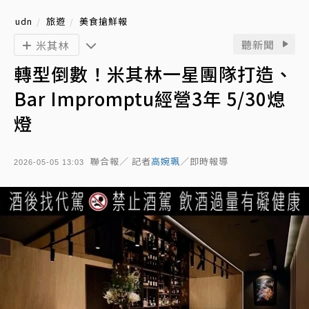
udn
旅遊
美食搶鮮報
聽新聞
米其林
轉型倒數！米其林一星團隊打造、
Bar Impromptu經營3年 5/30熄
燈
聯合報／ 記者
高婉珮
／即時報導
2026-05-05 13:03