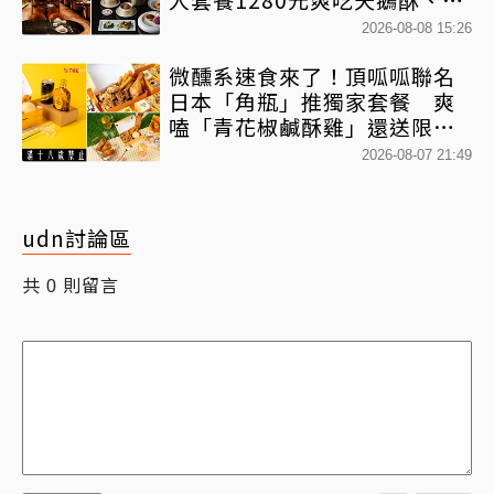
醺蝦餃皇、絲襪茶走變調酒
2026-08-08 15:26
微醺系速食來了！頂呱呱聯名
日本「角瓶」推獨家套餐 爽
嗑「青花椒鹹酥雞」還送限定
好禮
2026-08-07 21:49
udn討論區
共
則留言
0