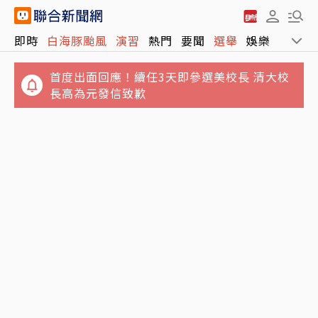
即時
白海豚颱風
演習
熱門
要聞
選舉
娛樂
運動
首度出面回應！續任3天即參選美校長 清大校
長高為元發信致歉