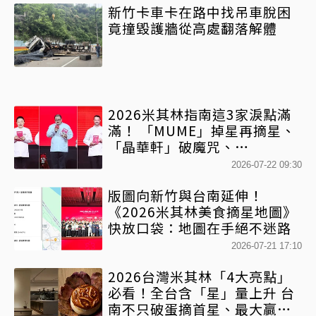
新竹卡車卡在路中找吊車脫困
竟撞毀護牆從高處翻落解體
2026米其林指南這3家淚點滿
滿！ 「MUME」掉星再摘星、
「晶華軒」破魔咒、
「NOBUO」主廚抱照默哀淚灑
2026-07-22 09:30
現場
版圖向新竹與台南延伸！
《2026米其林美食摘星地圖》
快放口袋：地圖在手絕不迷路
2026-07-21 17:10
2026台灣米其林「4大亮點」
必看！全台含「星」量上升 台
南不只破蛋摘首星、最大贏家