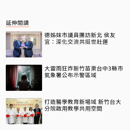
延伸閱讀
德姊妹市議員團訪新北 侯友
宜：深化交流共挺世壯運
大雷雨狂炸新竹苗栗台中3縣市
氣象署公布示警區域
打造醫學教育新場域 新竹台大
分院啟用教學共用空間