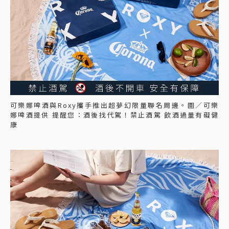
可樂娜啤酒與Roxy攜手推出超夢幻限量聯名周邊。圖／可樂
娜啤酒提供 提醒您：酒後找代駕！禁止酒駕 飲酒過量有礙健
康