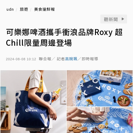
udn
旅遊
美食搶鮮報
聽新聞
可樂娜啤酒攜手衝浪品牌Roxy 超
Chill限量周邊登場
聯合報／ 記者
高婉珮
／即時報導
2024-08-08 10:12