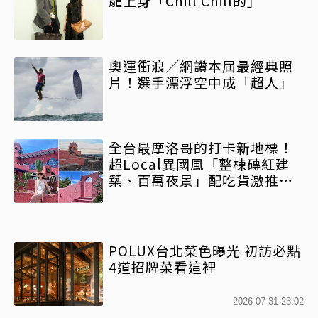
龍上身「Chill Chill的」
奧運衝浪／網讚本屆最經典照
片！選手漂浮空中成「超人」
全台最摩洛哥的打卡新地標！
超Local異國風「整棟磚紅建
築、百萬夜景」配吃貨激推
「高CP值窯烤披薩」有夠Chill
POLUX台北菜色曝光 初訪必點
4道招牌菜看這裡
2026-07-31 23:02