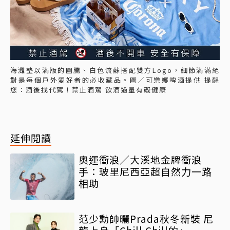
海灘墊以滿版的圖騰、白色流蘇搭配雙方Logo，細節滿滿絕
對是每個戶外愛好者的必收藏品。圖／可樂娜啤酒提供 提醒
您：酒後找代駕！禁止酒駕 飲酒過量有礙健康
延伸閱讀
奧運衝浪／大溪地金牌衝浪
手：玻里尼西亞超自然力一路
相助
范少勳帥曬Prada秋冬新裝 尼