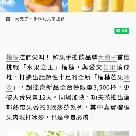
圖／大苑子、手作功夫茶提供
榴槤
控們尖叫！ 鮮果手搖飲品牌
大苑子
首度
挑戰「水果之王」榴槤，與愛文
芒果
湊成
堆，打造出話題性十足的全新「榴槤芒果
冰
沙
」，超獵奇新品全台僅限量3,500杯，更
破天荒只賣12天。同場加映，功夫茶推出濃
郁熱帶果香的3款莎莎系列，其中真實榴槤
果肉現打冰莎，也是今夏必嚐！