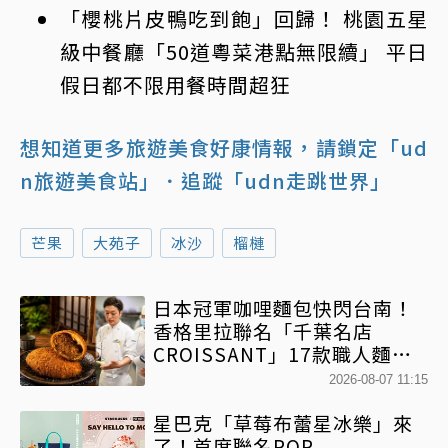
「櫻桃片皮鴨吃到飽」回歸！ 桃園五星
級中餐廳「50道粵菜港點無限續」 平日
假日都不限用餐時間超狂
想知道更多旅遊美食好康情報，請鎖定「ud
n旅遊美食站」
．追蹤「udn走跳世界」
芒果
大苑子
冰沙
榴槤
日本冠軍咖哩麵包快閃台南！
香格里拉聯名「千葉名店
CROISSANT」17款職人麵包
限時開賣
2026-08-07 11:15
星巴克「草莓布蕾星冰樂」來
了！首度聯名POP