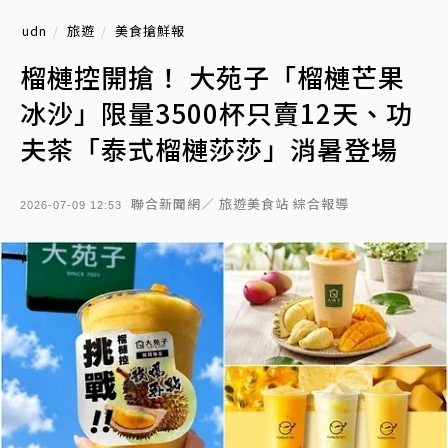
udn
旅遊
美食搶鮮報
榴槤控開搶！ 大苑子「榴槤芒果
冰沙」限量3500杯只賣12天、功
夫茶「泰式榴槤莎莎」消暑登場
聯合新聞網／ 旅遊美食站 綜合報導
2026-07-09 12:53