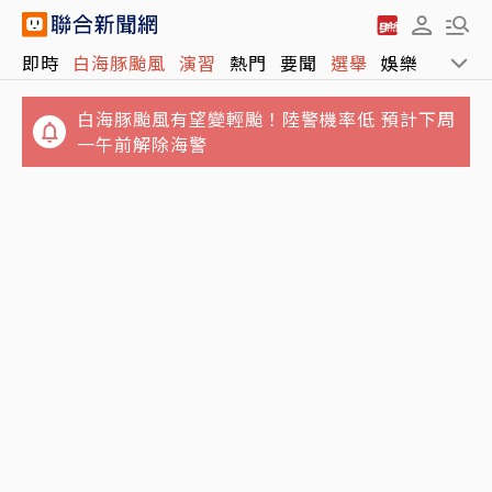
即時
白海豚颱風
演習
熱門
要聞
選舉
娛樂
運動
白海豚颱風有望變輕颱！陸警機率低 預計下周
一午前解除海警
結婚基金全賠光！準新娘借錢拚翻本輸慘 崩潰
MiLB／林昱珉「全英文受訪」令球迷驚豔 分
想悔婚：放男友自由
享今年進步原因