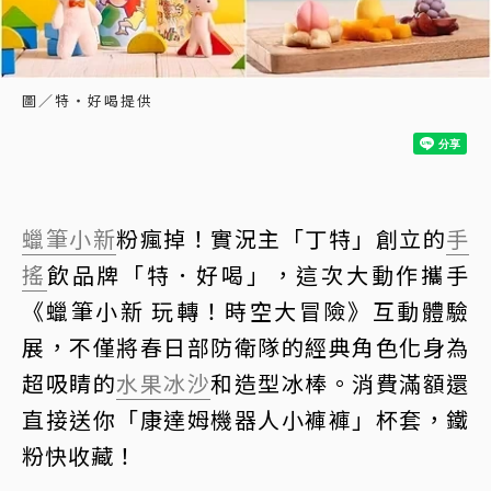
圖／特‧好喝提供
蠟筆小新
粉瘋掉！實況主「丁特」創立的
手
搖
飲品牌「特．好喝」，這次大動作攜手
《蠟筆小新 玩轉！時空大冒險》互動體驗
展，不僅將春日部防衛隊的經典角色化身為
超吸睛的
水果
冰沙
和造型冰棒。消費滿額還
直接送你「康達姆機器人小褲褲」杯套，鐵
粉快收藏！