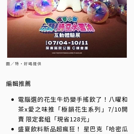
圖／特‧好喝提供
編輯推薦
電腦選的花生牛奶變手搖飲了！八曜和
茶x愛之味推「極韻花生系列」7/10開
賣 限定套組「現省128元」
盛夏飲料新品超瘋狂！ 星巴克「哈密瓜