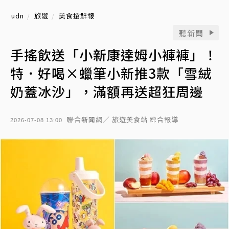
udn
旅遊
美食搶鮮報
聽新聞
手搖飲送「小新康達姆小褲褲」！
特．好喝×蠟筆小新推3款「雪絨
奶蓋冰沙」，滿額再送超狂周邊
聯合新聞網／ 旅遊美食站 綜合報導
2026-07-08 13:00