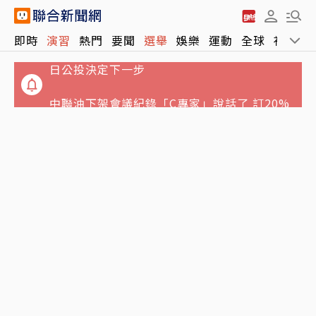
她掀加拿大油氣大省獨立風暴 亞伯達10月19
即時
演習
熱門
要聞
選舉
娛樂
運動
全球
社會
日公投決定下一步
中聯油下架會議紀錄「C專家」說話了 訂20%
是製造問題非解決問題
搭鴻海順風車…律師狠詐慈濟10億買疫苗佣金
郭台銘具狀：沒透過仲介