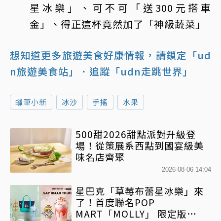
星冰樂」、可不可「送300元搭車
金」、得正這杯竟然加了「神級蔬菜」
想知道更多旅遊美食好康情報，請鎖定「ud
n旅遊美食站」
．追蹤「udn走跳世界」
蠟筆小新
冰沙
手搖
水果
500甜2026甜點派對升級登
場！從策展系西點到國宴級美
味名店齊聚
2026-08-06 14:04
星巴克「草莓布蕾星冰樂」來
了！首度聯名POP
MART「MOLLY」 限定版