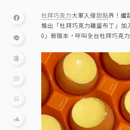
杜拜巧克力
大軍入侵
甜點
界！繼
推出「杜拜巧克力雞蛋布丁」加
0」新版本，呼叫全台杜拜巧克