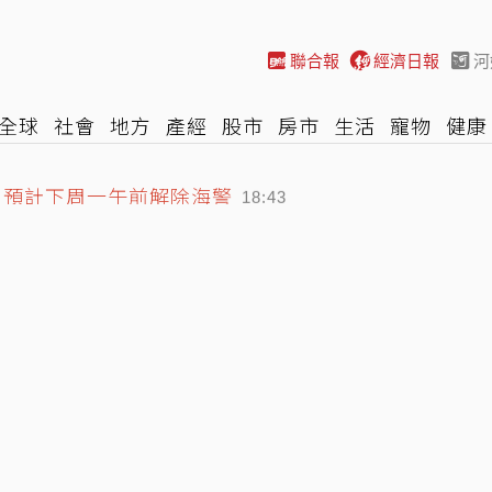
聯合報
經濟日報
河
全球
社會
地方
產經
股市
房市
生活
寵物
健康
際
NBA
時尚
汽車
棒球
HBL
遊戲
專題
網誌
 預計下周一午前解除海警
18:43
輸慘 崩潰想悔婚：放男友自由
「移動式神主牌」
19:02
19:21