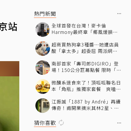
熱門新聞
京站
全球首發在台灣！麥卡倫
Harmony最終章「椰風煖韻」
桃園機場限量登場
超商買熱狗拿3種醬…她遭店員
酸「拿太多」超委屈 兩派網友
掀論戰
南部首家「壽司郎DIGIRO」登
場！150公分巨幕點餐 限時「生
鮭魚2+1貫60元」省錢攻略快看
微醺系速食來了！頂呱呱聯名日
本「角瓶」推獨家套餐 爽嗑
「青花椒鹹酥雞」還送限定好禮
江振誠「1887 by André」再續
傳奇！甫開業摘米其林2星、年
度開業大獎
猜你喜歡