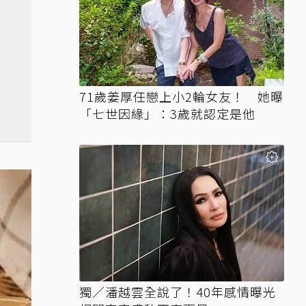
71歲姜厚任戀上小2輪女友！ 她曝
「七世因緣」：3歲就認定是他
獨／潘越雲全說了！40年感情曝光