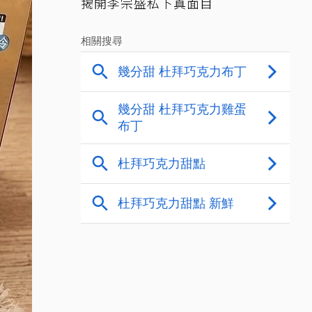
揭開李宗盛私下真面目