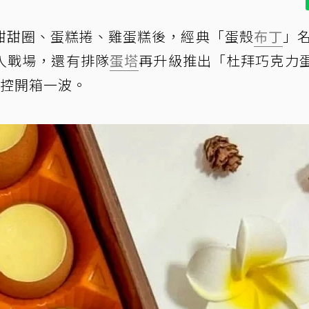
甜甜圈、蛋糕捲、雞蛋糕後，經典「蛋殼
布丁
」
入戰場，還有排隊
蛋塔
再升級推出「杜拜巧克力蛋
力控開箱一波。