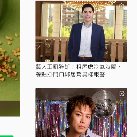
藝人王凱猝逝！租屋處冷氣沒關、
餐點掛門口鄰居驚異樣報警