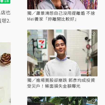
名店也
獨／蕭景鴻怨自己沒用提離婚 不捨
Mei養家「妳離開比較好」
塔2.
獨／進場買股卻崩跌 郭彥均成投資
受災戶！帳面損失金額曝光