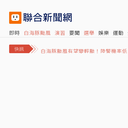
即時
白海豚颱風
演習
要聞
選舉
娛樂
運動
閱讀
旅遊
雜誌
報時光
倡議+
500輯
轉角國
白海豚颱風有望變輕颱！陸警機率低
快訊
結婚基金全賠光！準新娘借錢拚翻本
毒駕家屬「馬克」的告白／我哥就是