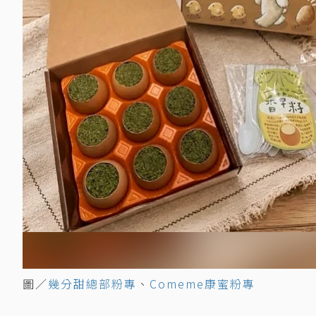
圖／
幾分甜總部粉專
、
Comeme康蜜粉專