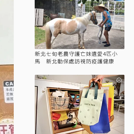
新北七旬老農守護亡妹遺愛4匹小
馬 新北動保處訪視防疫護健康