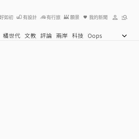
好如初
有設計
有行旅
願景
我的新聞
橘世代
文教
評論
兩岸
科技
Oops
女子漾
陽光行動
影音網
U好學