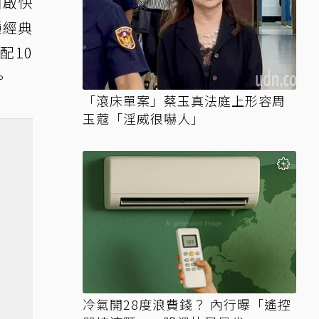
開啟快
種經典
配10
。
「滾床單案」蔡玉真法庭上形容周
玉蔻「淫威很嚇人」
冷氣開28度浪費錢？ 內行曝「遙控