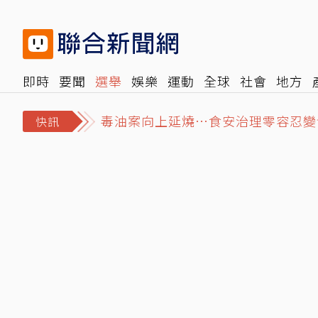
即時
要聞
選舉
娛樂
運動
全球
社會
地方
毒油案向上延燒⋯食安治理零容忍變
報時光
倡議+
500輯
轉角國際
NBA
時尚
汽
3颱共存無共舞…「白海豚」明襲沖
快訊
七年未調⋯難反映勞動市場水準 薪