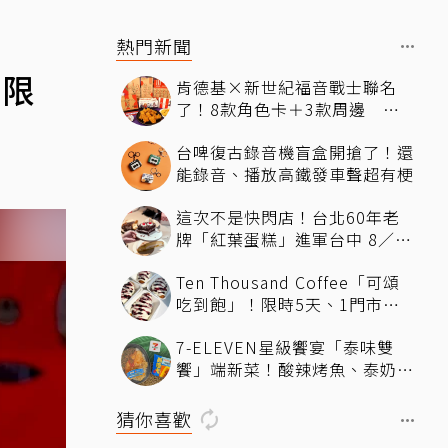
熱門新聞
閃限
肯德基×新世紀福音戰士聯名
了！8款角色卡＋3款周邊 還
有聯名沾醬
台啤復古錄音機盲盒開搶了！還
能錄音、播放高鐵發車聲超有梗
這次不是快閃店！台北60年老
牌「紅葉蛋糕」進軍台中 8／6
起試營運 朝聖「神級鮮奶油蛋
Ten Thousand Coffee「可頌
糕」門市就能買
吃到飽」！限時5天、1門市獨
家 父親節限定「88元吃爆神級
7-ELEVEN星級饗宴「泰味雙
可頌」 活動資訊一次看
饗」端新菜！酸辣烤魚、泰奶提
拉米蘇快嘗鮮
猜你喜歡