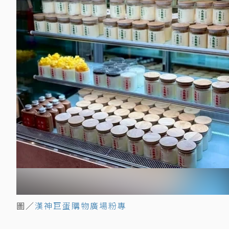
圖／
漢神巨蛋購物廣場粉專