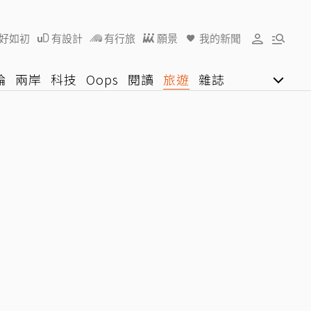
好如初
有設計
有行旅
願景
我的新聞
論
兩岸
科技
Oops
閱讀
旅遊
雜誌
影音網
U好學