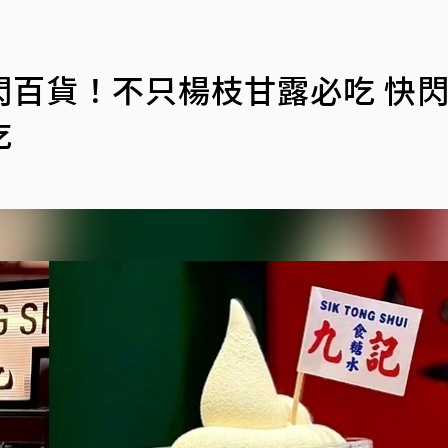
閃百貨！不只楊枝甘露必吃 快
吃