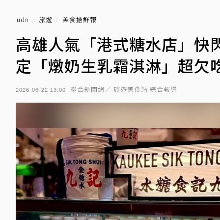
udn
旅遊
美食搶鮮報
高雄人氣「港式糖水店」快
定「燉奶生乳霜淇淋」超欠
聯合新聞網／ 旅遊美食站 綜合報導
2026-06-22 13:00