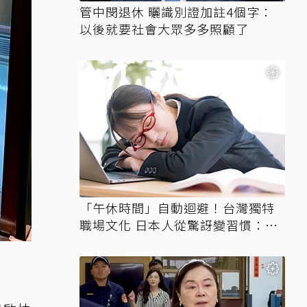
管中閔退休 曬識別證加註4個字：
以後就要社會大眾多多照顧了
「午休時間」自動迴避！台灣獨特
職場文化 日本人從驚訝變習慣：不
睡不行