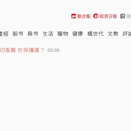
聯合報
經濟日報
河
產經
股市
房市
生活
寵物
健康
橘世代
文教
評
切香腸 在保護誰？
車
棒球
HBL
遊戲
專題
網誌
女子漾
陽光行動
00:06
繩 周末外圍環流對台影響曝
05:26
資揭露門檻擬調高至5萬元
05:36