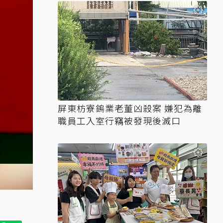
屏東枋寮鎢業老董凶殺案 嫌犯為離
職員工入室行竊被發現後滅口