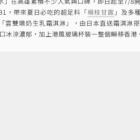
水」在高雄累積不少人氣與口碑，即日起至7/8
B1，帶來夏日必吃的超足料「
楊枝甘露
」及多
「雲雙燉奶生乳霜淇淋」，由日本直送霜淇淋搭
入口冰涼濃郁，加上港風玻璃杯裝一整個瞬移香港