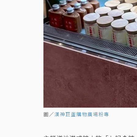
圖／
漢神巨蛋購物廣場粉專