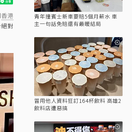
到
香港
青年撞賓士新車要賠5個月薪水 車
主一句話免賠還有最暖結局
卡絕對
冒用他人資料狂訂164杯飲料 高雄2
飲料店遭惡搞