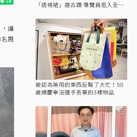
「透視裙」遊古蹟 導覽員拒入全網
讚翻
」，讓
聯名周
被認為無用的東西反幫了大忙！50
歲婦慶幸沒隨手丟棄的3樣物品