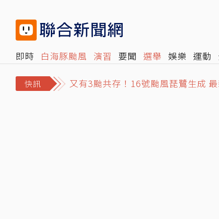
即時
白海豚颱風
演習
要聞
選舉
娛樂
運動
又有3颱共存！16號颱風琵鷺生成 
閱讀
旅遊
雜誌
報時光
倡議+
500輯
轉角國
政院月底拍板總預算案 明年度國防預
快訊
講手機太大聲被廣播提醒 女衝進車