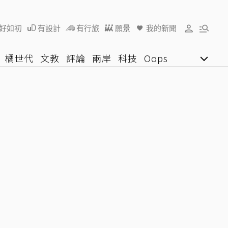
好如初
有設計
有行旅
願景
我的新聞
橘世代
文教
評論
兩岸
科技
Oops
女子漾
陽光行動
影音網
U好學