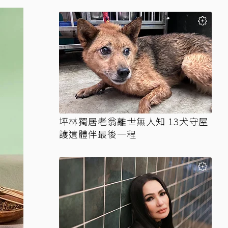
到太自然
坪林獨居老翁離世無人知 13犬守屋
護遺體伴最後一程