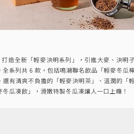
UY 打造全新「輕麥決明系列」，引進大麥、決明
全系列共 6 款，包括鳴潮聯名飲品「輕麥冬瓜
，還有清爽不負擔的「輕麥決明茶」、溫潤的「
麥冬瓜凍飲」，滑嫩特製冬瓜凍讓人一口上癮！