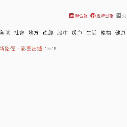
聯合報
經濟日報
河
全球
社會
地方
產經
股市
房市
生活
寵物
健康
最新路徑、影響出爐
際
NBA
時尚
汽車
棒球
HBL
遊戲
專題
網誌
15:46
算將創新高上看1.1兆
15:34
長室攻擊…台鐵不忍喊告
15:51