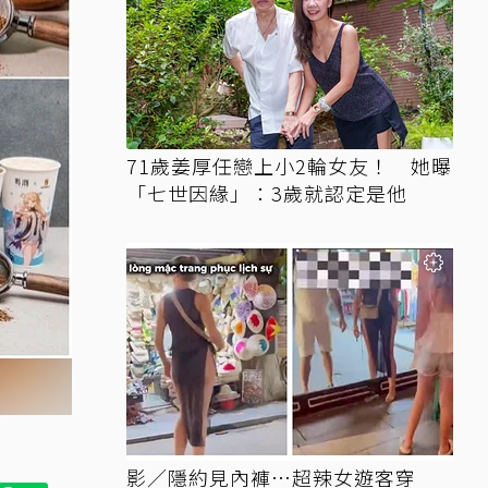
71歲姜厚任戀上小2輪女友！ 她曝
「七世因緣」：3歲就認定是他
影／隱約見內褲…超辣女遊客穿