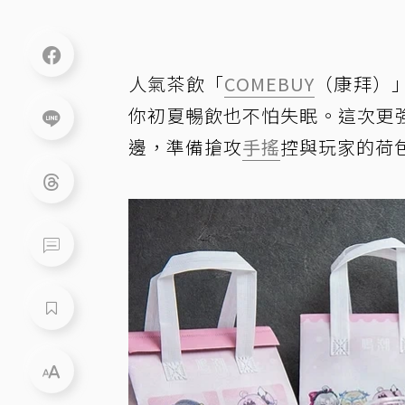
人氣茶飲「
COMEBUY
（康拜）
你初夏暢飲也不怕失眠。這次更
邊，準備搶攻
手搖
控與玩家的荷