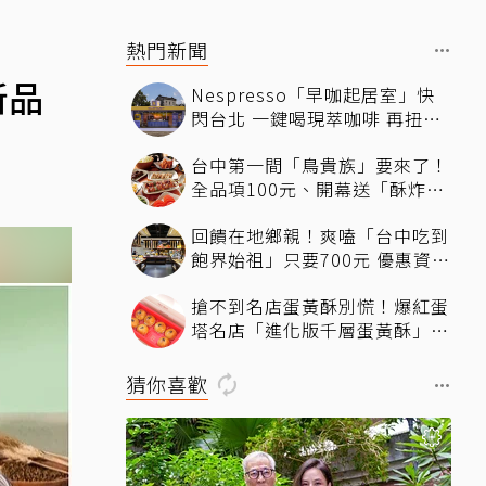
熱門新聞
新品
Nespresso「早咖起居室」快
閃台北 一鍵喝現萃咖啡 再扭
Y2K風格鑰匙圈
台中第一間「鳥貴族」要來了！
全品項100元、開幕送「酥炸南
蠻蝦」
回饋在地鄉親！爽嗑「台中吃到
飽界始祖」只要700元 優惠資
訊、訂位方式一次看
搶不到名店蛋黃酥別慌！爆紅蛋
塔名店「進化版千層蛋黃酥」限
定開賣 義美「現烤棗泥蛋黃
酥」第2件半價
猜你喜歡