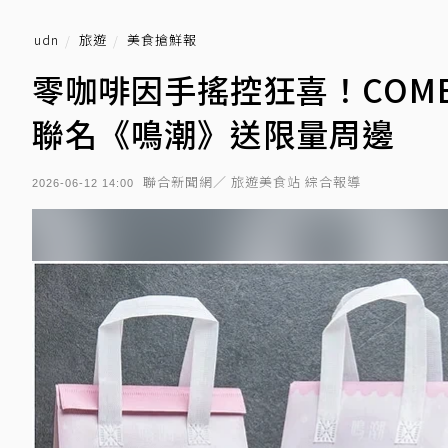
udn
旅遊
美食搶鮮報
零咖啡因手搖控狂喜！COM
聯名《鳴潮》送限量周邊
聯合新聞網／ 旅遊美食站 綜合報導
2026-06-12 14:00