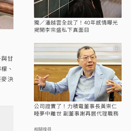
獨／潘越雲全說了！40年感情曝光
揭開李宗盛私下真面目
子與甘
檸檬、
輕麥決
公司證實了！力積電董事長黃崇仁
睡夢中離世 副董事謝再居代理職務