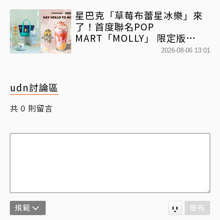
星巴克「草莓布蕾星冰樂」來
了！首度聯名POP
MART「MOLLY」 限定版
「MOLLYｘBearista小熊杯」
2026-08-06 13:01
必收藏
udn討論區
共
則留言
0
規範
發布