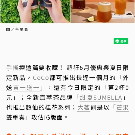
圖／各業者
手搖
控這篇要收藏！ 超狂6月優惠與夏日限
定新品，
CoCo
都可推出長達一個月的「外
送
買一送一
」，還有今日限定的「第2杯0
元」；全新直萃茶品牌「
甜夏SUMELLA
」
也推出超仙的桂花系列；
大茗
則是以「
芒果
雙重奏」攻佔IG版面。