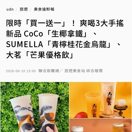
udn
旅遊
美食搶鮮報
限時「買一送一」！ 爽喝3大手搖
新品 CoCo「生椰拿鐵」、
SUMELLA「青檸桂花金烏龍」、
大茗「芒果優格飲」
聯合新聞網／ 旅遊美食站 綜合報導
2026-06-10 13:00