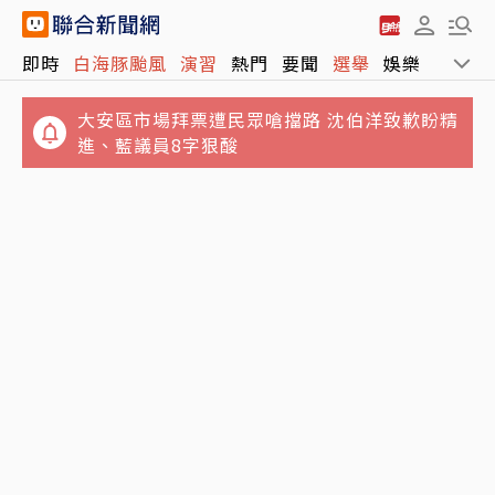
即時
白海豚颱風
演習
熱門
要聞
選舉
娛樂
運動
大安區市場拜票遭民眾嗆擋路 沈伯洋致歉盼精
進、藍議員8字狠酸
白海豚颱風快要通過北部海面！估傍晚登陸浙
家裡超乾淨還有蟑螂？達人曝先做到「三不政
江 降雨熱區晚間起南部接手
策」 再教1招秒捕捉