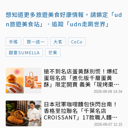
想知道更多旅遊美食好康情報，請鎖定「ud
n旅遊美食站」
．追蹤「udn走跳世界」
手搖
買一送一
大茗
CoCo
甜夏SUMELLA
芒果
搶不到名店蛋黃酥別慌！爆紅
蛋塔名店「進化版千層蛋黃
酥」限定開賣 義美「現烤棗泥
蛋黃酥」第2件半價
2026-08-09 14:34
日本冠軍咖哩麵包快閃台南！
香格里拉聯名「千葉名店
CROISSANT」17款職人麵包
限時開賣
2026-08-07 11:15