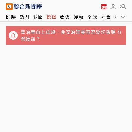
即時
熱門
要聞
選舉
娛樂
運動
全球
社會
地方
毒油案向上延燒⋯食安治理零容忍變切香腸 在
保護誰？
七年未調⋯難反映勞動市場水準 薪資揭露門檻
3颱共存無共舞…「白海豚」明襲沖繩 周末外
擬調高至5萬元
圍環流對台影響曝