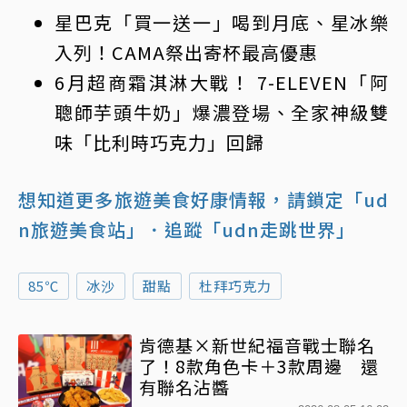
星巴克「買一送一」喝到月底、星冰樂
入列！CAMA祭出寄杯最高優惠
6月超商霜淇淋大戰！ 7-ELEVEN「阿
聰師芋頭牛奶」爆濃登場、全家神級雙
味「比利時巧克力」回歸
想知道更多旅遊美食好康情報，請鎖定「ud
n旅遊美食站」
．追蹤「udn走跳世界」
85℃
冰沙
甜點
杜拜巧克力
肯德基×新世紀福音戰士聯名
了！8款角色卡＋3款周邊 還
有聯名沾醬