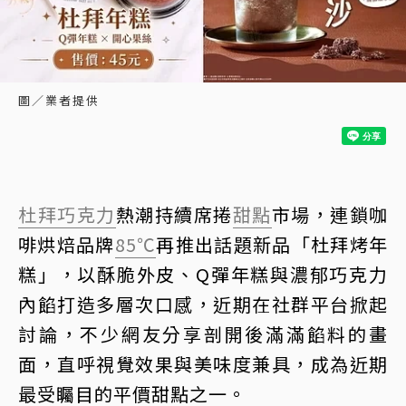
圖／業者提供
杜拜巧克力
熱潮持續席捲
甜點
市場，連鎖咖
啡烘焙品牌
85℃
再推出話題新品「杜拜烤年
糕」，以酥脆外皮、Q彈年糕與濃郁巧克力
內餡打造多層次口感，近期在社群平台掀起
討論，不少網友分享剖開後滿滿餡料的畫
面，直呼視覺效果與美味度兼具，成為近期
最受矚目的平價甜點之一。