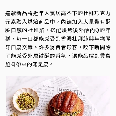
這款新品將近年人氣居高不下的杜拜巧克力
元素融入烘焙商品中，內餡加入大量帶有酥
脆口感的杜拜餡，搭配烘烤後外酥內Q的年
糕，每一口都能感受到香濃杜拜絲與年糕彈
牙口感交織。許多消費者形容，咬下瞬間除
了能感受外層微酥的香氣，還能品嚐到豐富
餡料帶來的滿足感。