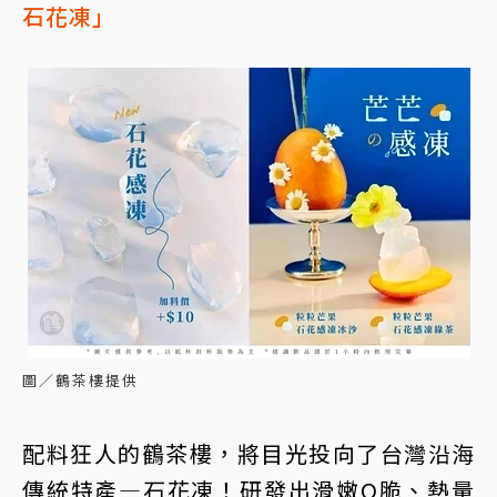
石花凍」
圖／鶴茶樓提供
配料狂人的鶴茶樓，將目光投向了台灣沿海
傳統特產—石花凍！研發出滑嫩Q脆、熱量