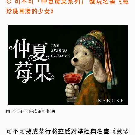
⊙ 可不可「仲夏莓果系列」 翻玩名畫《戴
珍珠耳環的少女》
圖／可不可熟成茶行提供
可不可熟成茶行將靈感對準經典名畫《戴珍