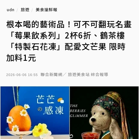
udn
旅遊
美食搶鮮報
根本喝的藝術品！可不可翻玩名畫
「莓果飲系列」2杯6折、鶴茶樓
「特製石花凍」配愛文芒果 限時
加料1元
聯合新聞網／ 旅遊美食站 綜合報導
2026-06-06 16:55