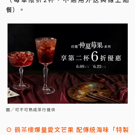
餐）。
圖／可不可熟成茶行提供
⊙
鶴茶樓
爆量愛文芒果 配傳統海味「特製