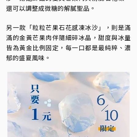
還可以調整成微糖的解膩聖品。
另一款「粒粒芒果石花感凍冰沙」，則是滿
滿的金黃芒果肉伴隨細碎冰晶，甜度與冰量
皆為黃金比例固定，每一口都是最純粹、濃
郁的盛夏風味。