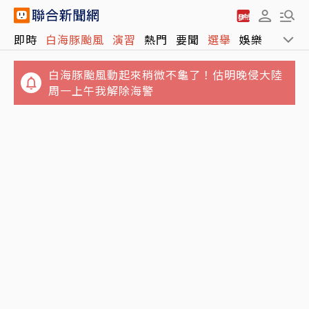
即時
白海豚颱風
演習
熱門
要聞
選舉
娛樂
運動
白海豚颱風動起來稍微不龜了！估明晚侵大陸
周一上午我解除海警
晚餐準備太慢…25歲人妻遭小叔用斧頭斬首 頭
顱懸掛屋外榕樹
垃圾堆積如山！澎湖8童遭棄養4坪屋內慘況曝
光 縣府大動作訪視吃閉門羹