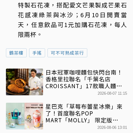
特製石花凍，搭配愛文芒果製成芒果石
花感凍綠茶與冰沙；6月10日開賣當
天，任意飲品可1元加購石花凍，每人
限兩杯。
鶴茶樓
手搖
可不可熟成茶行
日本冠軍咖哩麵包快閃台南！
香格里拉聯名「千葉名店
CROISSANT」17款職人麵包
限時開賣
2026-08-07 11:15
星巴克「草莓布蕾星冰樂」來
了！首度聯名POP
MART「MOLLY」 限定版
「MOLLYｘBearista小熊杯」
2026-08-06 13:01