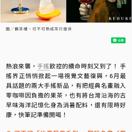
圖／鶴茶樓、可不可熟成茶行提供
熱浪來襲，
手搖
飲控的續命時刻又到了！ 手
搖界正悄悄掀起一場視覺文藝復興，6月最
具話題的兩大手搖新品，有把經典名畫融入
零咖啡因負擔的果茶，也有將台灣沿海的古
早味海洋記憶化身為消暑配料，還有限時好
康，快筆記準備開喝！