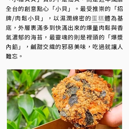
全台的創意點心「小貝」。最受推崇的「招
牌/肉鬆小貝」，以濕潤綿密的
蛋糕
體為基
底，外層裹滿多到快滿出來的爆量肉鬆與香
氣濃郁的海苔，最靈魂的則是裡頭的「爆漿
內餡」，鹹甜交織的邪惡美味，吃過就讓人
難忘。