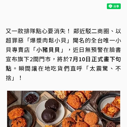
又一款排隊點心要消失！ 鄰近駁二商圈、以
超罪惡「爆漿肉鬆小貝」聞名的全台唯一小
貝專賣店「
小豬貝貝
」，近日無預警在臉書
宣布旗下2間門市，將於
7月10日正式畫下句
點
。瞬間讓在地吃貨們直呼「太震驚、不
捨」！