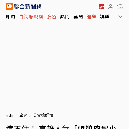
即時
白海豚颱風
演習
熱門
要聞
選舉
娛樂
運動
udn
旅遊
美食搶鮮報
撐不住！ 高雄人氣「爆漿肉鬆小