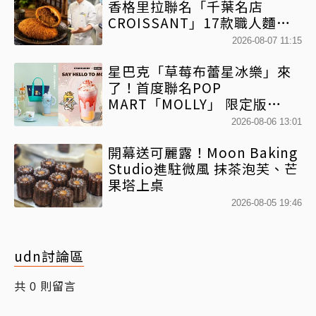
香格里拉聯名「千葉名店
CROISSANT」17款職人麵包
限時開賣
2026-08-07 11:15
星巴克「草莓布蕾星冰樂」來
了！首度聯名POP
MART「MOLLY」 限定版
「MOLLYｘBearista小熊杯」
2026-08-06 13:01
必收藏
開幕送可麗露！Moon Baking
Studio進駐微風 抹茶泡芙、芒
果塔上桌
2026-08-05 19:46
udn討論區
共
則留言
0