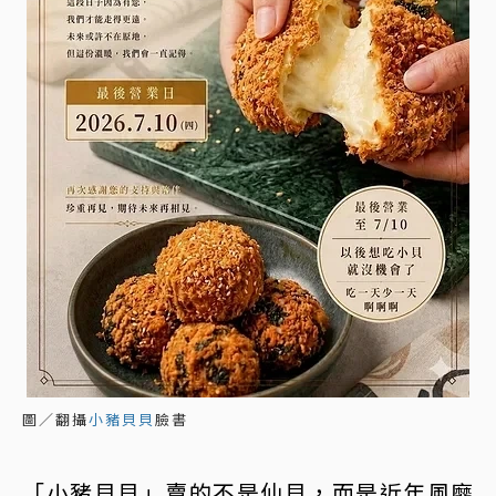
圖／翻攝
小豬貝貝
臉書
「小豬貝貝」賣的不是仙貝，而是近年風靡