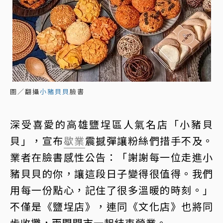
圖／翻攝
小豬貝貝
臉書
深受喜愛的高雄鹽埕區人氣名店「小豬貝
貝」，宣布
歇業
震撼彈讓粉絲們措手不及。
業者在臉書感性公告：「謝謝每一位走進小
豬貝貝的你，讓這段日子變得很值得。我們
用每一份點心，記住了很多溫暖的時刻。」
不僅是《鹽埕店》，連同《文化店》也將同
步收攤，兩間門市一起結束營業。