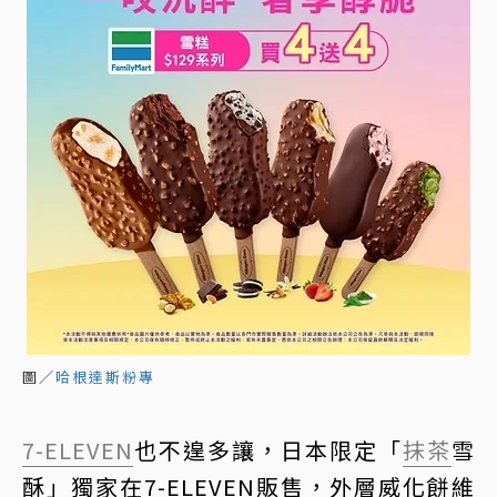
圖／
哈根達斯粉專
7-ELEVEN
也不遑多讓，日本限定「
抹茶
雪
酥」獨家在7-ELEVEN販售，外層威化餅維