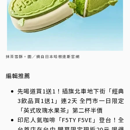
抹茶雪酥。圖／摘自日本哈根達斯官網
編輯推薦
先喝道買1送1！插旗北車地下街「經典
3飲品買1送1」連2天 全門市一日限定
「英式玫瑰水果茶」第二杯半價
印尼人氣咖啡「F5TY F5VE」登台！全
台首店在台中 開幕限定現折20元 喝得