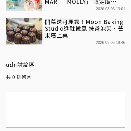
MART「MOLLY」 限定版
「MOLLYｘBearista小熊杯」
2026-08-06 13:01
必收藏
開幕送可麗露！Moon Baking
Studio進駐微風 抹茶泡芙、芒
果塔上桌
2026-08-05 19:46
udn討論區
共
則留言
0