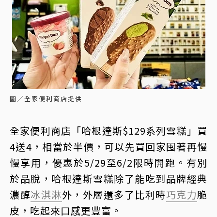
圖／全家便利商店提供
全家便利商店「哈根達斯$129系列雪糕」買
4送4，相當於半價，可以先買回家囤著再慢
慢享用，優惠於5/29至6/2限時開跑。有別
於品脫，哈根達斯雪糕除了能吃到品牌經典
濃醇
冰淇淋
外，外層還多了比利時
巧克力
脆
皮，吃起來口感更豐富。