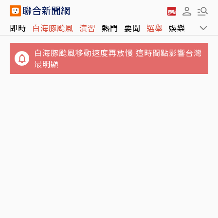
即時
白海豚颱風
演習
熱門
要聞
選舉
娛樂
運動
白海豚颱風移動速度再放慢 這時間點影響台灣
最明顯
郭書瑤認了「有金主」 街頭解放側胸曲線全見
客