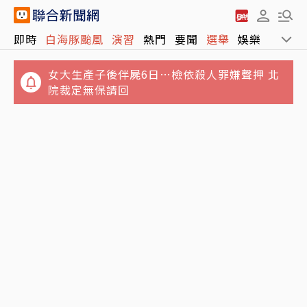
女大生產子後伴屍6日…檢依殺人罪嫌聲押 北
即時
白海豚颱風
演習
熱門
要聞
選舉
娛樂
運動
院裁定無保請回
效果比散步還好！復健科醫師揭「1動作」：
在家就能降血壓
罕見公開分歧！川普提解除哈瑪斯武裝15點計
畫 以色列總理拒絕