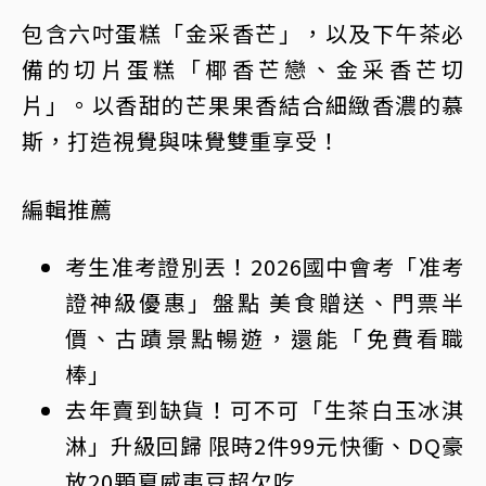
包含六吋蛋糕「金采香芒」，以及下午茶必
備的切片蛋糕「椰香芒戀、金采香芒切
片」。以香甜的芒果果香結合細緻香濃的慕
斯，打造視覺與味覺雙重享受！
編輯推薦
考生准考證別丟！2026國中會考「准考
證神級優惠」盤點 美食贈送、門票半
價、古蹟景點暢遊，還能「免費看職
棒」
去年賣到缺貨！可不可「生茶白玉冰淇
淋」升級回歸 限時2件99元快衝、DQ豪
放20顆夏威夷豆超欠吃