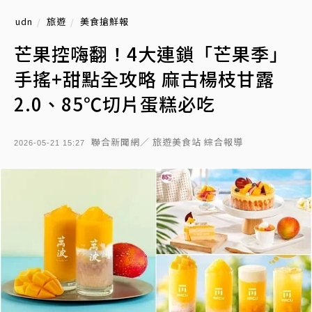
udn
旅遊
美食搶鮮報
芒果控嗨翻！4大連鎖「芒果季」
手搖+甜點全攻略 麻古楊枝甘露
2.0、85℃切片蛋糕必吃
聯合新聞網／ 旅遊美食站 綜合報導
2026-05-21 15:27