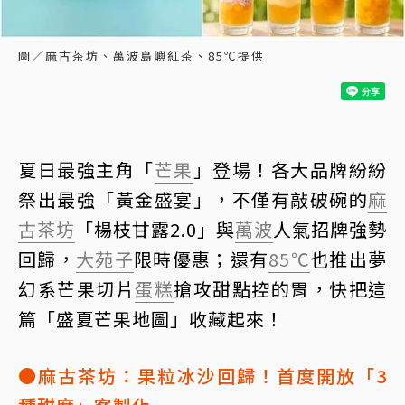
圖／麻古茶坊、萬波島嶼紅茶、85℃提供
夏日最強主角「
芒果
」登場！各大品牌紛紛
祭出最強「黃金盛宴」，不僅有敲破碗的
麻
古茶坊
「楊枝甘露2.0」與
萬波
人氣招牌強勢
回歸，
大苑子
限時優惠；還有
85℃
也推出夢
幻系芒果切片
蛋糕
搶攻甜點控的胃，快把這
篇「盛夏芒果地圖」收藏起來！
●麻古茶坊：果粒冰沙回歸！首度開放「3