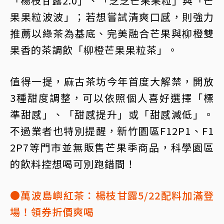
「楊枝甘露2.0」、「芝芝芒果果粒」與「芒
果果粒波波」；若想嘗試清爽口感，則強力
推薦以綠茶為基底、完美融合芒果與柳橙雙
果香的茶調飲「柳橙芒果果粒茶」。
值得一提，麻古茶坊今年首度大解禁，開放
3種甜度調整，可以依照個人喜好選擇「標
準甜感」、「甜感提升」或「甜感減低」。
不過業者也特別提醒，新竹園區F12P1、F1
2P7等門市並無販售芒果季商品，科學園區
的飲料控想喝可別跑錯間！
●萬波島嶼紅茶：楊枝甘露5/22配料加滿登
場！領券折價爽喝