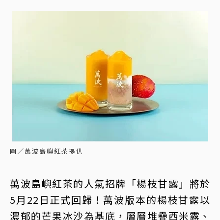
圖／萬波島嶼紅茶提供
萬波島嶼紅茶的人氣招牌「楊枝甘露」將於
5月22日正式回歸！萬波版本的楊枝甘露以
濃郁的芒果冰沙為基底，層層堆疊西米露、