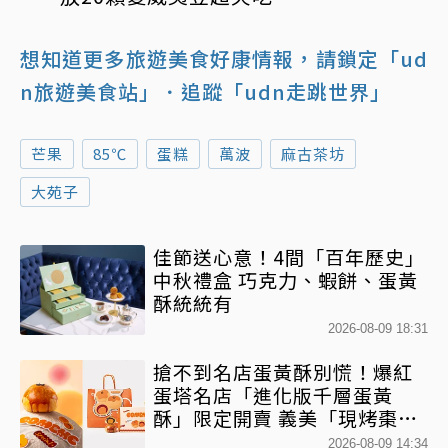
想知道更多旅遊美食好康情報，請鎖定「ud
n旅遊美食站」
．追蹤「udn走跳世界」
芒果
85℃
蛋糕
萬波
麻古茶坊
大苑子
佳節送心意！4間「百年歷史」
中秋禮盒 巧克力、蝦餅、蛋黃
酥統統有
2026-08-09 18:31
搶不到名店蛋黃酥別慌！爆紅
蛋塔名店「進化版千層蛋黃
酥」限定開賣 義美「現烤棗泥
蛋黃酥」第2件半價
2026-08-09 14:34