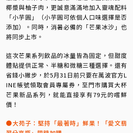
椰漿與柚子肉，更誠意滿滿地加入靈魂配料
「小芋圓」（小芋圓可依個人口味選擇是否
添加）。同時，消暑必備的「芒果冰沙」也
將同步上市。
這次芒果系列飲品的冰量皆為固定，但甜度
體貼提供正常、半糖和微糖三種選擇。還有
省錢小撇步，於5月31日前只要在萬波官方L
INE帳號領取會員專屬券，至門市購買大杯
芒果新品系列，就能直接享有79元的嚐鮮
價！
●大苑子：堅持「最著時」鮮果！「愛文翡
翠分享瓶」限時加購