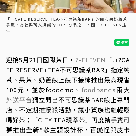
「!+CAFE RESERVE+TEA不可思議茶BAR」的開心果奶蓋茶
拿鐵，為社群萬人擁護的TOP3夯品之一。圖／7-ELEVEN提
供
迎接5月21日國際茶日，
7-ELEVEN
「!+?CA
FE RESERVE+TEA不可思議茶BAR」指定純
茶、果茶、奶蓋線上線下接棒推出最高現省
100元，並於foodomo、
foodpanda
兩大
外送平台
獨立開出不可思議茶BAR線上專門
店、不定期推爆殺活動，讓小資族也能輕鬆
喝好茶；「CITY TEA現萃茶」再度攜手寶可
夢推出全新5款主題設計杯，百變怪與皮卡