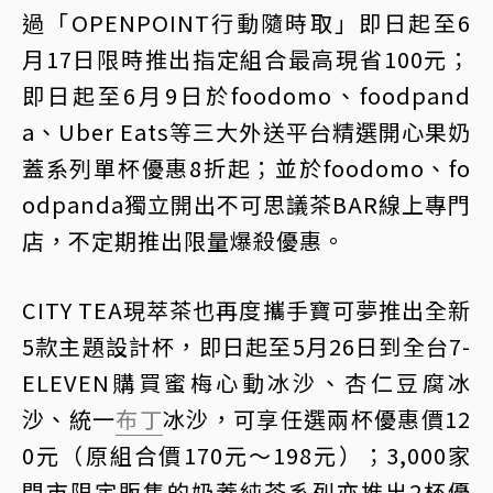
過「OPENPOINT行動隨時取」即日起至6
月17日限時推出指定組合最高現省100元；
即日起至6月9日於foodomo、foodpand
a、Uber Eats等三大外送平台精選開心果奶
蓋系列單杯優惠8折起；並於foodomo、fo
odpanda獨立開出不可思議茶BAR線上專門
店，不定期推出限量爆殺優惠。
CITY TEA現萃茶也再度攜手寶可夢推出全新
5款主題設計杯，即日起至5月26日到全台7-
ELEVEN購買蜜梅心動冰沙、杏仁豆腐冰
沙、統一
布丁
冰沙，可享任選兩杯優惠價12
0元（原組合價170元～198元）；3,000家
門市限定販售的奶蓋純茶系列亦推出2杯優