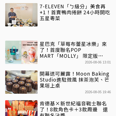
7-ELEVEN「ㄅ級分」美食再
+1！首賣鴨肉捲餅 24小時開吃
五星粵菜
星巴克「草莓布蕾星冰樂」來
了！首度聯名POP
MART「MOLLY」 限定版
「MOLLYｘBearista小熊杯」
2026-08-06 13:01
必收藏
開幕送可麗露！Moon Baking
Studio進駐微風 抹茶泡芙、芒
果塔上桌
2026-08-05 19:46
肯德基×新世紀福音戰士聯名
了！8款角色卡＋3款周邊 還
有聯名沾醬