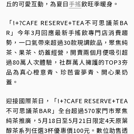
丘的可愛互動，為夏日
手搖
飲旺季暖身。
「!+?CAFE RESERVE+TEA不可思議茶BA
R」今年3月回應最新手搖飲專門店消費趨
勢，一口氣帶來超過30款現調飲品，聚焦純
茶、果茶、奶蓋經營，開賣兩個月便吸引超
過80萬人次體驗，社群萬人擁護的TOP3夯
品為真心橙意青、珍芭雷夢青、開心果奶
蓋。
迎接國際茶日，「!+?CAFE RESERVE+TEA
不可思議茶BAR」全台超過570家門市聚焦
純茶推廣，5月18日至5月21日限定4天原葉
醇茶系列任選3杯優惠價100元。數位助售透