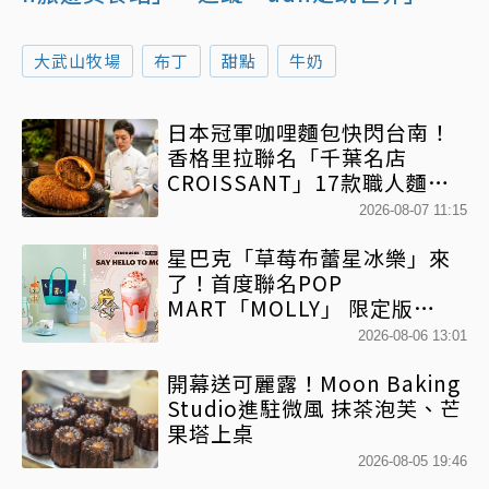
大武山牧場
布丁
甜點
牛奶
日本冠軍咖哩麵包快閃台南！
香格里拉聯名「千葉名店
CROISSANT」17款職人麵包
限時開賣
2026-08-07 11:15
星巴克「草莓布蕾星冰樂」來
了！首度聯名POP
MART「MOLLY」 限定版
「MOLLYｘBearista小熊杯」
2026-08-06 13:01
必收藏
開幕送可麗露！Moon Baking
Studio進駐微風 抹茶泡芙、芒
果塔上桌
2026-08-05 19:46