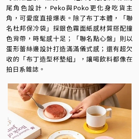
尾角色設計，Peko與Poko更化身吃貨主
角，可愛度直接爆表。除了布丁本體，「聯
名杜邦保冷袋」採銀色霧面紙感材質搭配撞
色背帶，時髦感十足；「聯名點心盤」則以
蛋形蕾絲邊設計打造滿滿儀式感；還有超欠
收的「布丁造型杯墊組」，讓喝飲料都像在
拍日系雜誌。