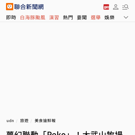
即時
白海豚颱風
演習
熱門
要聞
選舉
娛樂
運動
udn
旅遊
美食搶鮮報
夢幻聯動「Peko」！大武山牧場