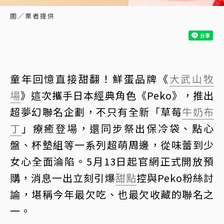
圖／業者提供
童年回憶直接甜翻！鮮蛋品牌《
大武山牧
場
》這次攜手日本經典角色《Peko》，推出
超夢幻聯名企劃，不只有全新「草莓
牛奶
布
丁
」療癒登場，還同步祭出保冷袋、點心
盤、杯墊組等一系列超萌周邊，從味蕾到少
女心全面淪陷。5月13日起官網正式開放預
購，消息一出立刻引爆
甜點
控與Peko粉絲討
論，堪稱今年最欠吃、也最欠收藏的聯名之
一。