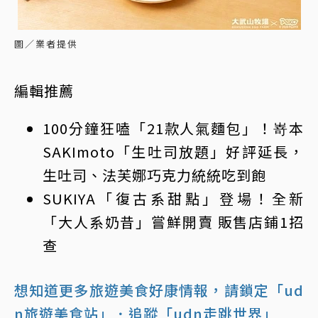
圖／業者提供
編輯推薦
100分鐘狂嗑「21款人氣麵包」！嵜本
SAKImoto「生吐司放題」好評延長，
生吐司、法芙娜巧克力統統吃到飽
SUKIYA「復古系甜點」登場！全新
「大人系奶昔」嘗鮮開賣 販售店鋪1招
查
想知道更多旅遊美食好康情報，請鎖定「ud
n旅遊美食站」
．追蹤「udn走跳世界」