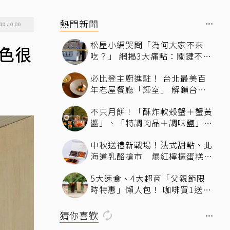
熱門新聞
00
/
0:00
松屋小編哭問「為何大家不來
黃色很
吃？」 網揭3大痛點：關鍵不只
價格
必比登主廚進駐！ 台北最美百
年老屋餐廳「輝室」 解鎖台味
記憶
不只月餅！「酥炸軟殼蟹＋蟹黃
醬」、「特調肉品＋調味鹽」中
秋送創意
中秋送禮新戰場！法式甜點、北
海道乳酪搶市 爆紅檸檬蛋糕熱
銷破萬顆
5大速食、4大超商「父親節限
時特惠」懶人包！ 咖啡買1送
1、比薩半價、霜淇淋只要10元
猜你喜歡