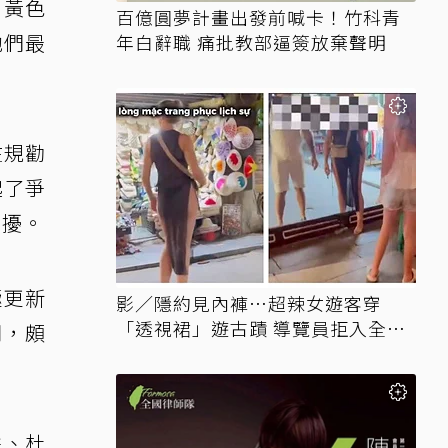
，黃色
百億圓夢計畫出發前喊卡！竹科青
他們最
年白辭職 痛批教部逼簽放棄聲明
在規勸
起了爭
困擾。
極更新
影／隱約見內褲…超辣女遊客穿
「透視裙」遊古蹟 導覽員拒入全網
間，頗
讚翻
餅、杜