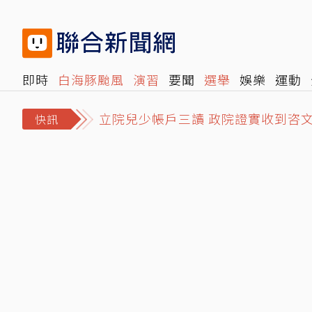
即時
白海豚颱風
演習
要聞
選舉
娛樂
運動
立院兒少帳戶三讀 政院證實收到咨
閱讀
旅遊
雜誌
報時光
倡議+
500輯
轉角國
「巨大哀傷足不出戶」台玻夫人痛失
快訊
姜厚任小2輪女友前夫曝光！以「余