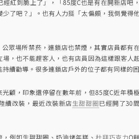
已經紅到脆上了」，「85度C也是有在開新店吧
變少了吧？」。也有人力挺「太偏頗，我倒覺得
示，公眾場所禁菸，連鎖店也禁煙，其實店員都有
立場，也不能趕客人，也有店員因為這樣跟客人
能持續勸導。很多連鎖店戶外的位子都有同樣的
來光顧，印象還停留在數年前，但85度C近年積
陸續改裝，最近改裝新店
生甜甜圈
已經開了30
潮流，例如生甜甜圈、奶油烤年糕、
杜拜巧克力
Q