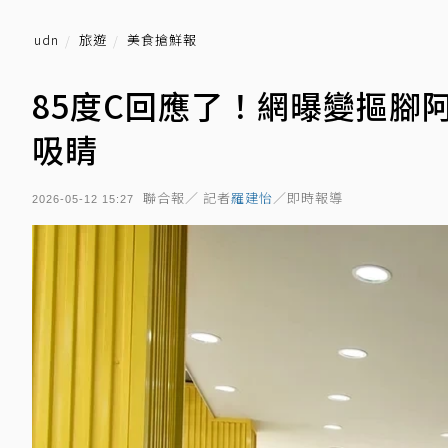
udn
旅遊
美食搶鮮報
85度C回應了！網曝變摳腳
吸睛
聯合報／ 記者
羅建怡
／即時報導
2026-05-12 15:27