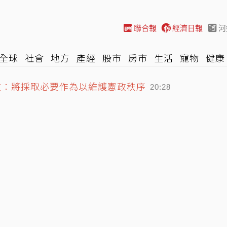
聯合報
經濟日報
河
全球
社會
地方
產經
股市
房市
生活
寵物
健康
文：將採取必要作為以維護憲政秩序
際
NBA
時尚
汽車
棒球
HBL
遊戲
專題
網誌
20:28
愛子首發聲 親揭長子身世
20:16
家菁」嫁縣府農業處科長 交往3個月閃婚
20:38