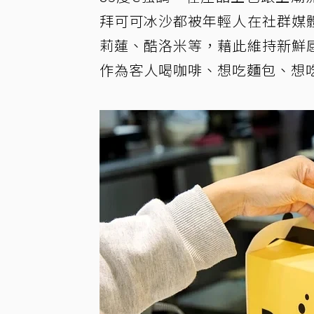
拜可可冰沙都被年輕人在社群媒
莉蓮、酷洛米等，藉此維持新鮮
作為客人喝咖啡、想吃麵包、想