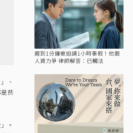
遲到1分鐘被迫請1小時事假！他跟
人資力爭 律師解答：已觸法
了」、
都是菸
貴」。