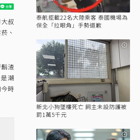
泰航拒載22名大陸乘客 泰國機場為
腳大叔
保全「拉眼角」手勢道歉
禁菸、
著鬍渣
還是潮
如今時
新北小狗墜樓死亡 飼主未設防護被
罰1萬5千元