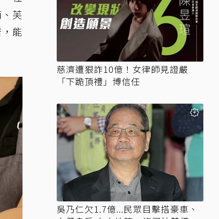
南、芙
居，能
慈濟遭狠詐10億！女律師見證嚴
「下跪頂禮」博信任
吳乃仁欠1.7億...民眾目擊搭豪車、