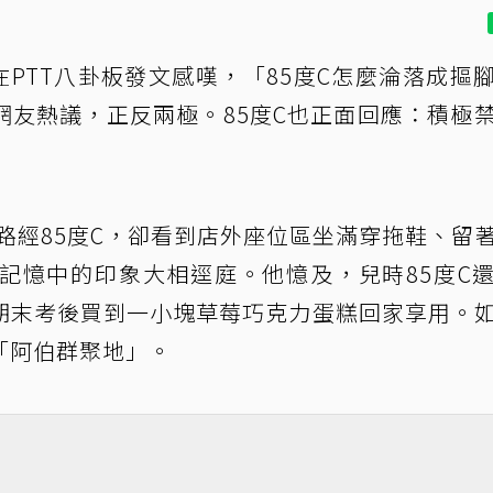
在PTT八卦板發文感嘆，「85度C怎麼淪落成摳
網友熱議，正反兩極。85度C也正面回應：積極
路經85度C，卻看到店外座位區坐滿穿拖鞋、留
記憶中的印象大相逕庭。他憶及，兒時85度C
期末考後買到一小塊草莓巧克力蛋糕回家享用。
「阿伯群聚地」。