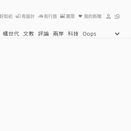
好如初
有設計
有行旅
願景
我的新聞
橘世代
文教
評論
兩岸
科技
Oops
女子漾
陽光行動
影音網
U好學