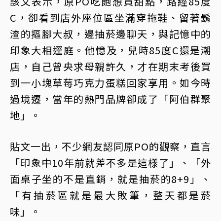
該文表示，原PO吃飽想買甜點，路經85度
C，卻看到店外座位區坐滿穿拖鞋、留著鬍
渣的摳腳大叔，邊抽菸邊聊天，與記憶中的
印象大相逕庭。他憶及，兒時85度C還是潮
店，自己曾央求母親許久，才在期末考後買
到一小塊草莓巧克力蛋糕回家享用。如今時
過境遷，當年的熱門品牌卻成了「阿伯群聚
地」。
貼文一出，不少網友認同原PO的觀察，直言
「印象中10年前就差不多是這樣了」、「外
面桌子坐的不是直銷，就是抽菸的8+9」、
「有抽菸區就是最大敗筆，整天都是菸
味」。