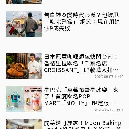
告白神器變時代眼淚？他被甩
「吃完整盒」 網笑：現在用這
個9成失敗
日本冠軍咖哩麵包快閃台南！
香格里拉聯名「千葉名店
CROISSANT」17款職人麵包
限時開賣
2026-08-07 11:15
星巴克「草莓布蕾星冰樂」來
了！首度聯名POP
MART「MOLLY」 限定版
「MOLLYｘBearista小熊杯」
2026-08-06 13:01
必收藏
開幕送可麗露！Moon Baking