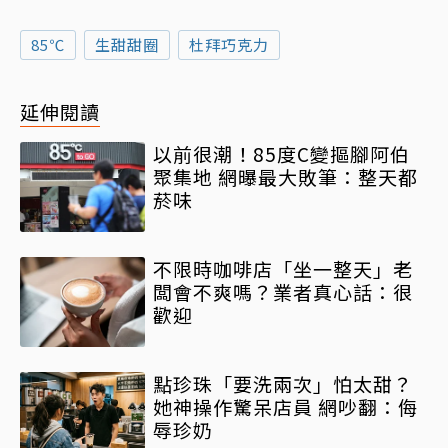
85℃
生甜甜圈
杜拜巧克力
延伸閱讀
以前很潮！85度C變摳腳阿伯
聚集地 網曝最大敗筆：整天都
菸味
不限時咖啡店「坐一整天」老
闆會不爽嗎？業者真心話：很
歡迎
點珍珠「要洗兩次」怕太甜？
她神操作驚呆店員 網吵翻：侮
辱珍奶