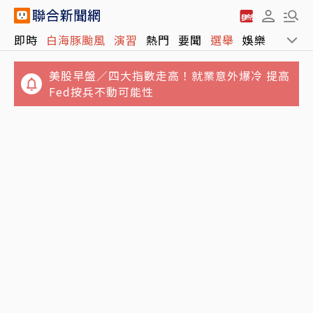
即時
白海豚颱風
演習
熱門
要聞
選舉
娛樂
運動
美股早盤／四大指數走高！就業意外爆冷 提高
Fed按兵不動可能性
松屋小編哭問「為何大家不來吃？」 網揭3大
痛點：關鍵不只價格