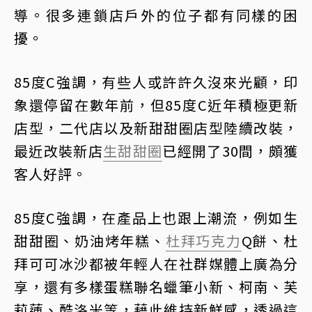
導。很多連鎖店戶外的位子都有同樣的困
擾。
85度C強調，有些人或許許久沒來光顧，印
象還停留在數年前，但85度C近年積極更新
店型，二代店以及新甜甜圈店型陸續改裝，
最近改裝新店
生甜甜圈
已經開了30間，頗獲
客人好評。
85度C強調，在產品上也跟上潮流，例如生
甜甜圈、奶油烤年糕、
杜拜巧克力
Q餅、杜
拜可可冰沙都被年輕人在社群媒體上廣為分
享，還有多樣蛋糕聯名蠟筆小新、柯南、芙
莉蓮、酷洛米等，藉此維持新鮮感，透過這