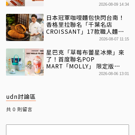
蛋黃酥」第2件半價
2026-08-09 14:34
日本冠軍咖哩麵包快閃台南！
香格里拉聯名「千葉名店
CROISSANT」17款職人麵包
限時開賣
2026-08-07 11:15
星巴克「草莓布蕾星冰樂」來
了！首度聯名POP
MART「MOLLY」 限定版
「MOLLYｘBearista小熊杯」
2026-08-06 13:01
必收藏
udn討論區
共
則留言
0