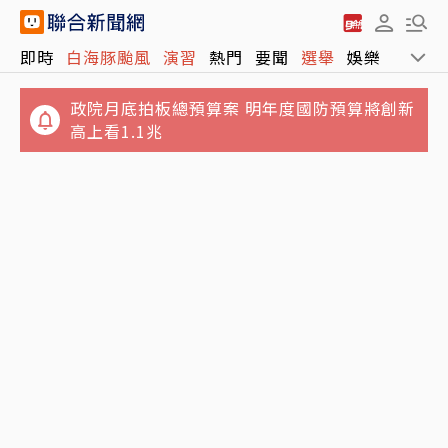
即時
白海豚颱風
演習
熱門
要聞
選舉
娛樂
運動
政院月底拍板總預算案 明年度國防預算將創新
高上看1.1兆
又有3颱共存！16號颱風琵鷺生成 最新路徑、
日職／林安可左膝疼痛西武抹消登錄 日媒感
影響出爐
嘆：好事多磨