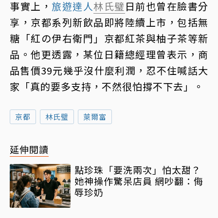
事實上，
旅遊達人
林氏璧
日前也曾在臉書分
享，京都系列新飲品即將陸續上市，包括無
糖「紅の伊右衛門」京都紅茶與柚子茶等新
品。他更透露，某位日籍總經理曾表示，商
品售價39元幾乎沒什麼利潤，忍不住喊話大
家「真的要多支持，不然很怕撐不下去」。
京都
林氏璧
萊爾富
延伸閱讀
點珍珠「要洗兩次」怕太甜？
她神操作驚呆店員 網吵翻：侮
辱珍奶