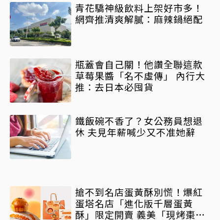
青花驕神級飲料上架好市多！
網齊推清爽解膩：麻辣鍋絕配
瓶蓋會自己關！他讚全聯這款
草莓果醬「名不虛傳」 內行大
推：去日本必囤貨
鐵飯碗不香了？女公務員想退
休 夫見年薪喊少又不准她辭
搶不到名店蛋黃酥別慌！爆紅
蛋塔名店「進化版千層蛋黃
酥」限定開賣 義美「現烤棗泥