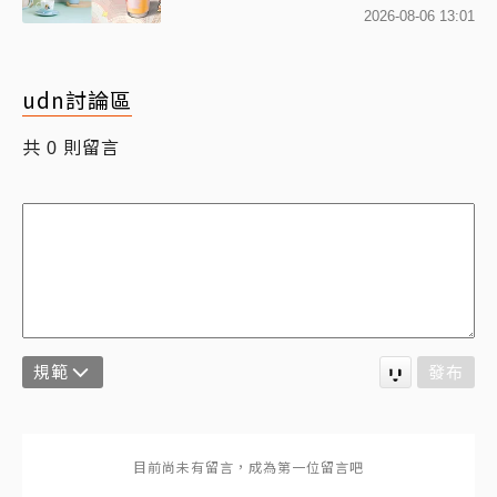
「MOLLYｘBearista小熊杯」
2026-08-06 13:01
必收藏
udn討論區
共
則留言
0
規範
發布