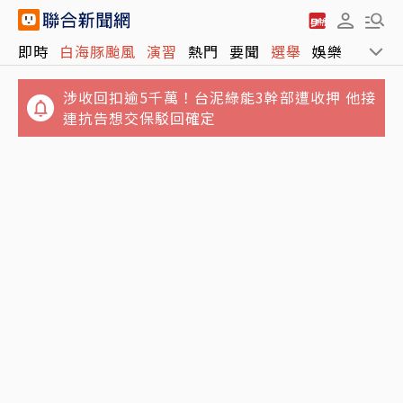
即時
白海豚颱風
演習
熱門
要聞
選舉
娛樂
運動
涉收回扣逾5千萬！台泥綠能3幹部遭收押 他接
連抗告想交保駁回確定
驚！軍演途中48顆砲彈滾落車外 台13線交管
4坪屋髒亂慘不忍睹！澎湖8童遭棄養 6童健康
畫面曝光
狀況曝光