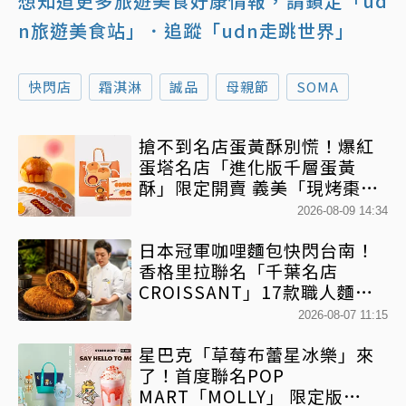
想知道更多旅遊美食好康情報，請鎖定「ud
n旅遊美食站」
．追蹤「udn走跳世界」
快閃店
霜淇淋
誠品
母親節
SOMA
搶不到名店蛋黃酥別慌！爆紅
蛋塔名店「進化版千層蛋黃
酥」限定開賣 義美「現烤棗泥
蛋黃酥」第2件半價
2026-08-09 14:34
日本冠軍咖哩麵包快閃台南！
香格里拉聯名「千葉名店
CROISSANT」17款職人麵包
限時開賣
2026-08-07 11:15
星巴克「草莓布蕾星冰樂」來
了！首度聯名POP
MART「MOLLY」 限定版