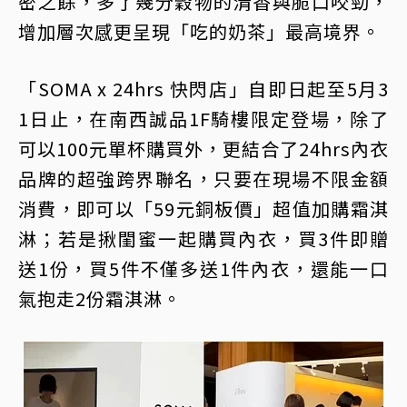
密之餘，多了幾分穀物的清香與脆口咬勁，
增加層次感更呈現「吃的奶茶」最高境界。
「SOMA x 24hrs 快閃店」自即日起至5月3
1日止，在南西誠品1F騎樓限定登場，除了
可以100元單杯購買外，更結合了24hrs內衣
品牌的超強跨界聯名，只要在現場不限金額
消費，即可以「59元銅板價」超值加購霜淇
淋；若是揪閨蜜一起購買內衣，買3件即贈
送1份，買5件不僅多送1件內衣，還能一口
氣抱走2份霜淇淋。