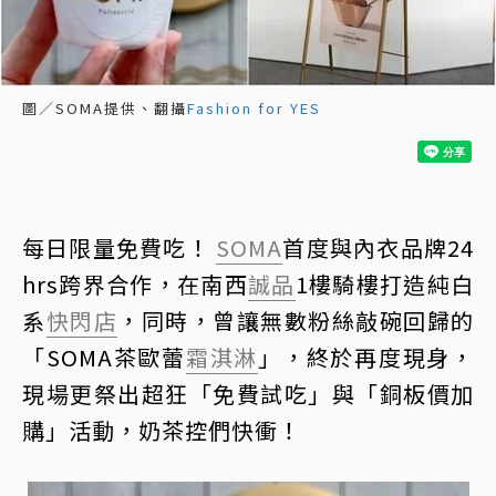
圖／SOMA提供、翻攝
Fashion for YES
每日限量免費吃！
SOMA
首度與內衣品牌24
hrs跨界合作，在南西
誠品
1樓騎樓打造純白
系
快閃店
，同時，曾讓無數粉絲敲碗回歸的
「SOMA茶歐蕾
霜淇淋
」，終於再度現身，
現場更祭出超狂「免費試吃」與「銅板價加
購」活動，奶茶控們快衝！