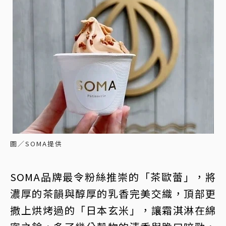
圖／SOMA提供
SOMA品牌最令粉絲推崇的「茶歐蕾」，將
濃厚的茶韻與醇厚的乳香完美交織，頂部更
撒上烘烤過的「日本玄米」，讓霜淇淋在綿