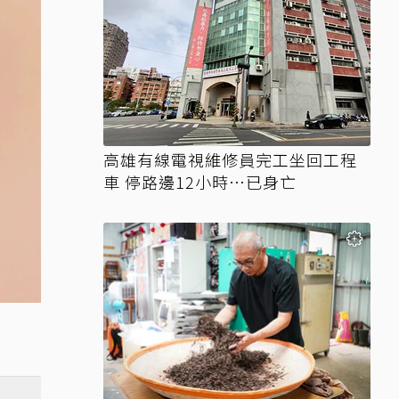
高雄有線電視維修員完工坐回工程
車 停路邊12小時…已身亡