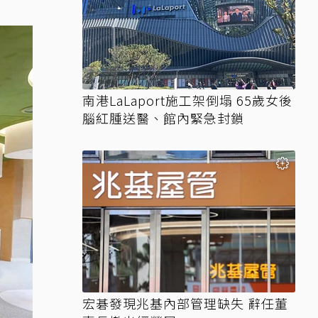
南港LaLaport施工架倒塌 65歲女後
腦紅腫送醫、館內緊急封鎖
宏碁發現兆基內部管理缺失 辭任董