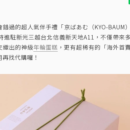
錯過的超人氣伴手禮「京ばあむ（KYO-BAUM
時進駐新光三越台北信義新天地A11，不僅帶來
交織出的神級
年輪蛋糕
，更有超稀有的「海外首
用再找代購囉！