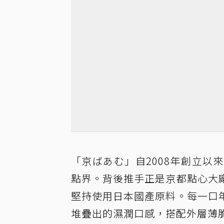
「京ばあむ」自2008年創立
點界。背後推手正是京都點心大
堅持使用日本國產原料。每一口
堆疊出的濕潤口感，搭配外層薄