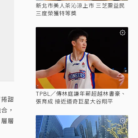
新北市美人茶沁涼上市 三芝粟益民
三度榮獲特等獎
TPBL／傳林庭謙年薪超越林書豪、
席捲甜
張育成 接近道奇巨星大谷翔平
融合，
，層層