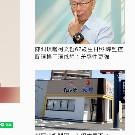
陳佩琪曬柯文哲67歲生日照 曝監控
腳環換手環感想：羞辱性更強