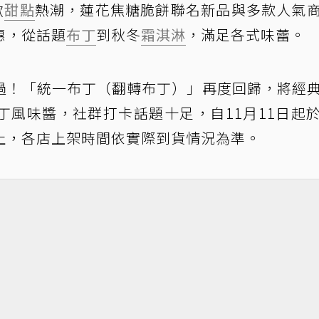
掀
甜點
熱潮，蓮花焦糖脆餅聯名新品與多款人氣
惠，從話題
布丁
到秋冬
霜淇淋
，滿足各式味蕾。
過！「統一布丁（翻轉布丁）」再度回歸，將經
丁風味醬，社群打卡話題十足，自11月11日起
止，各店上架時間依實際到貨情況為準。