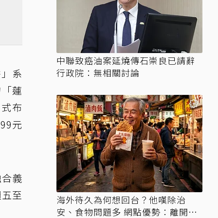
中聯致癌油案延燒傳石崇良已請辭
餅」系
行政院：無相關討論
的「蓮
德式布
99元
融合義
週五至
海外待久為何想回台？他嘆除治
安、食物問題多 網點優勢：離開才