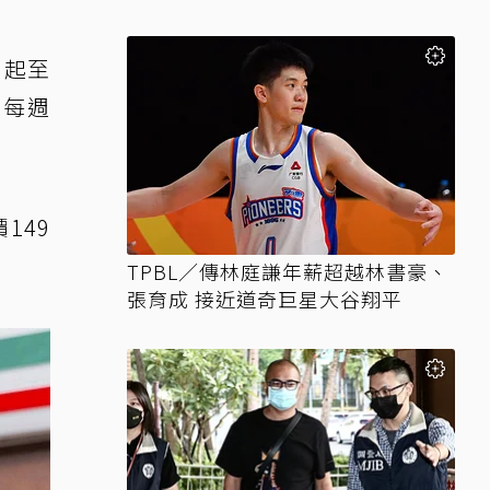
知天堂
日起至
前每週
149
TPBL／傳林庭謙年薪超越林書豪、
張育成 接近道奇巨星大谷翔平