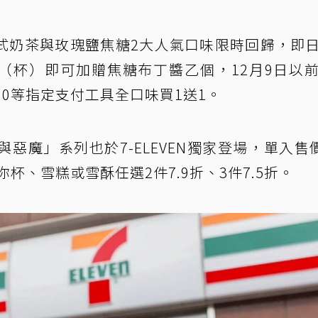
式奶茶與玫瑰鹽焦糖2大人氣口味限時回歸，即
支（杯）即可加贈焦糖布丁醬乙個，12月9日以
sh2.0等指定支付工具全口味買1送1。
與惡魔」系列也於7-ELEVEN獨家登場，單入售價
杯、雪糕或雪酥任選2件7.9折、3件7.5折。