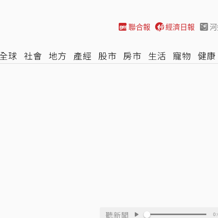
聯合報
經濟日報
河
全球
社會
地方
產經
股市
房市
生活
寵物
健康
際
NBA
時尚
汽車
棒球
HBL
遊戲
專題
網誌
聽新聞
0: