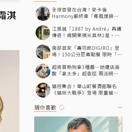
全球首發在台灣！麥卡倫
霜淇
Harmony最終章「椰風煖韻」
桃園機場限量登場
江振誠「1887 by André」再續
傳奇！甫開業摘米其林2星、年
度開業大獎
南部首家「壽司郎DIGIRO」登
場！150公分巨幕點餐 限時「生
鮭魚2+1貫60元」省錢攻略快看
超商買熱狗拿3種醬…她遭店員
酸「拿太多」超委屈 兩派網友
掀論戰
貓控集合！華山町餐酒館聯名
《貓咪大戰爭》登場 限量貓罐
頭蛋糕、馬克杯飲品必拍必收
猜你喜歡