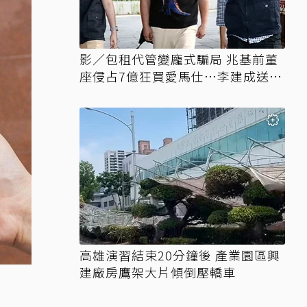
影／包租代管變龐式騙局 兆基前董
座侵占7億狂買愛馬仕…李建成送北
檢
高雄演習結束20分鐘後 產業園區興
建廠房鷹架大片傾倒壓轎車