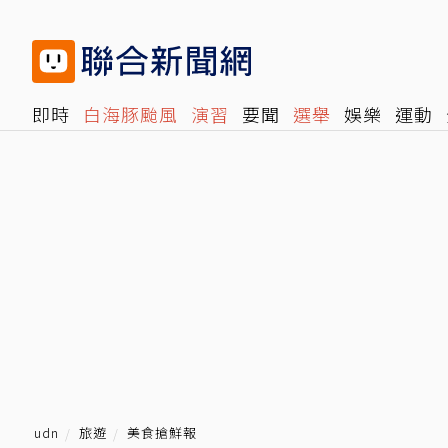
即時
白海豚颱風
演習
要聞
選舉
娛樂
運動
閱讀
旅遊
雜誌
報時光
倡議+
500輯
轉角國
udn
旅遊
美食搶鮮報