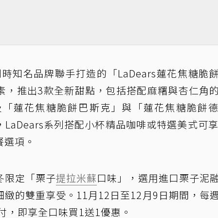
比利時知名品牌聯手打造的「LaDears蓮花焦糖脆
素，推出3款全新甜點，包括搭配麻糬與杏仁角
及「蓮花焦糖脆餅巴斯克」與「蓮花焦糖脆餅
，LaDears系列搭配小杯精品咖啡或特選美式可享
餐選項。
冬限定「栗子
提拉米蘇
口味」，選用進口栗子泥
緻的雙重享受。11月12日至12月9日期間，每
2.0支付，即享全口味買1送1優惠。