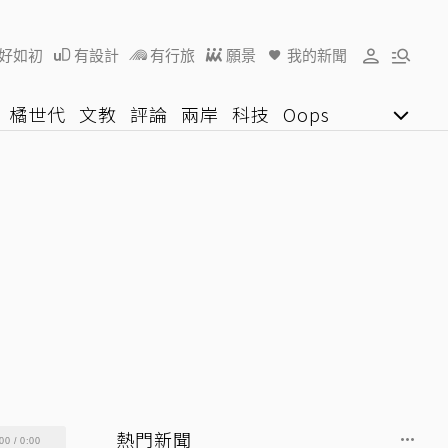
好如初
有設計
有行旅
願景
我的新聞
橘世代
文教
評論
兩岸
科技
Oops
女子漾
陽光行動
影音網
U好學
熱門新聞
00
/
0:00