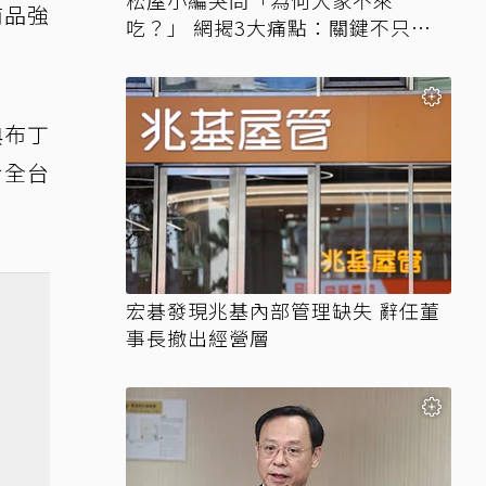
松屋小編哭問「為何大家不來
商品強
吃？」 網揭3大痛點：關鍵不只價
格
典布丁
於全台
宏碁發現兆基內部管理缺失 辭任董
事長撤出經營層