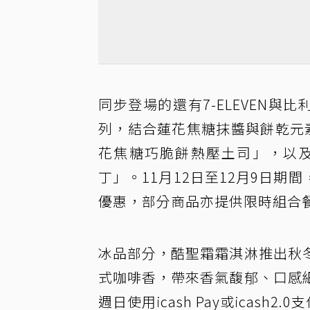
同步登場的還有7-ELEVEN與
列，結合蓮花焦糖抹醬與餅乾元
花焦糖巧脆餅熱壓土司」，以
丁」。11月12日至12月9日期間
優惠，部分商品亦提供限時組合
冰品部分，酷聖霜霜淇淋推出秋
式咖啡香，帶來香氣馥郁、口感細
週日使用icash Pay或icash