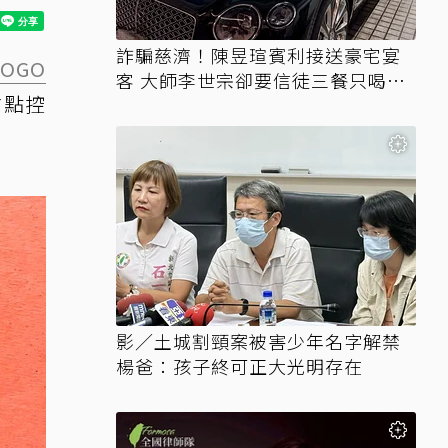
詐騙慈濟！陳昱瑄賓利接送豪宅宴
SOGO
客 大師李世宗卻要信徒三餐只喝精
甜點控
油
影／土城割頸案被害少年名字解禁
楊爸：孩子終可正大光明存在