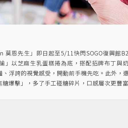
n 莫恩先生」即日起至5/11快閃SOGO復興館B
諭」以芝麻生乳蛋糕捲為底，搭配招牌布丁與
豔、浮誇的視覺感受，開動前手機先吃。此外，
焦糖爆擊」，多了手工碰糖碎片，口感層次更豐