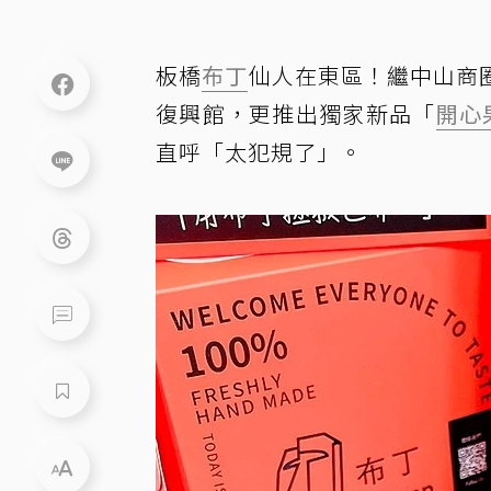
板橋
布丁
仙人在東區！繼中山商圈
復興館，更推出獨家新品「
開心
直呼「太犯規了」。