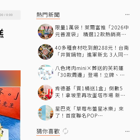
熱門新聞
00
/
0:00
限量1萬袋！萊爾富推「2026中
糕
元普渡袋」 精選12款熱銷商品
一袋搞定
40多種食材吃到飽288元！台南
「井賀鍋物」進軍新北 3人同行
送肉盤
八色烤肉mini×葬送的芙莉蓮
「30款周邊」登場！立牌、鑰
匙圈統統有
肯德基「買1桶送1盒」倒數5
天！拿坡里再攻蛋塔市場 新品
「果香蛋塔」開賣 嘗鮮開箱現
星巴克「草莓布蕾星冰樂」來
省71元
了！首度聯名POP
MART「MOLLY」 限定版
「MOLLYｘBearista小熊杯」
猜你喜歡
必收藏