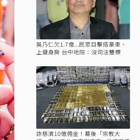
吳乃仁欠1.7億...民眾目擊搭豪車、
上健身房 台中地院：沒司法雙標
詐慈濟10億佣金！幕後「宗教大