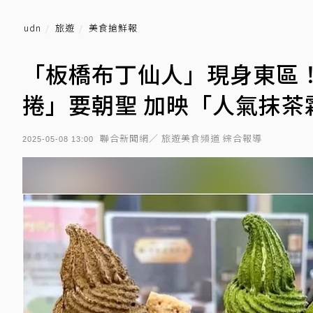
udn
旅遊
美食搶鮮報
「板橋布丁仙人」現身東區
捲」要朝聖 加映「人氣抹茶
聯合新聞網／ 旅遊美食頻道 綜合報導
2025-05-08 13:00