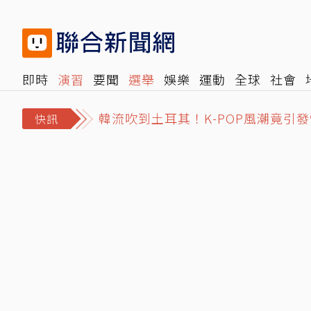
即時
演習
要聞
選舉
娛樂
運動
全球
社會
韓流吹到土耳其！K-POP風潮竟引
雜誌
報時光
倡議+
500輯
轉角國際
NBA
時
泰國爆校園槍擊！學生開槍釀2死15
快訊
包租代管龍頭兆基遭搜索 前董座李