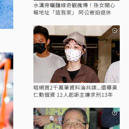
水溝旁曬麵線奇觀瘋傳！孫女開心
報地址「這我家」 阿公被迫退休
暗網買2千萬筆資料淪共諜...還曝黃
仁勳個資 12人起訴主嫌求刑13年