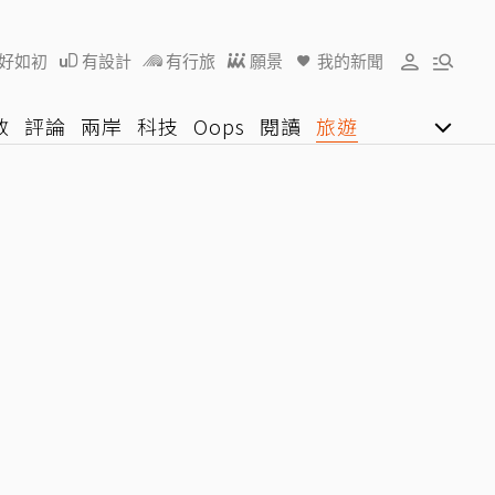
好如初
有設計
有行旅
願景
我的新聞
教
評論
兩岸
科技
Oops
閱讀
旅遊
行動
影音網
U好學