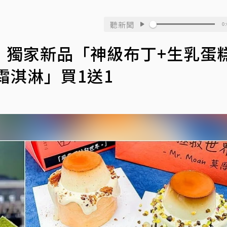
聽新聞
0:
！獨家新品「神級布丁+生乳蛋
霜淇淋」買1送1