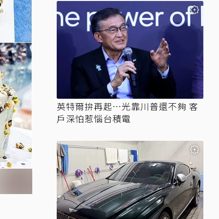
英特爾拚再起…光靠川普還不夠 客
戶深怕惹惱台積電