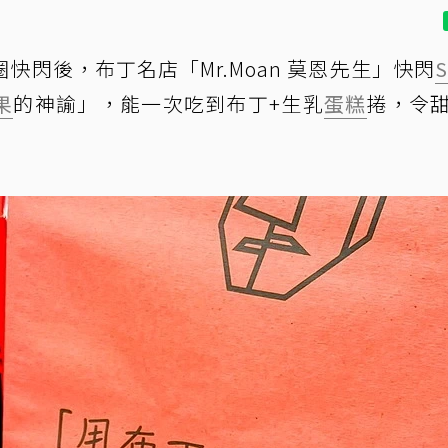
快閃後，布丁名店「Mr.Moan 莫恩先生」快閃
果
的神諭」，能一次吃到布丁+生乳
蛋糕
捲，令