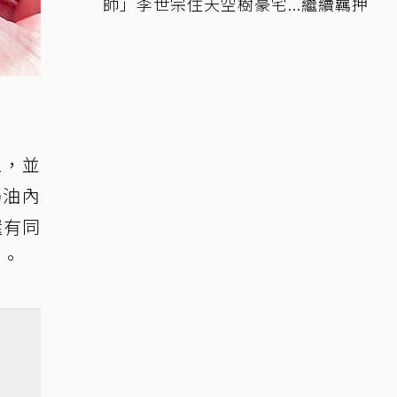
師」李世宗住天空樹豪宅...繼續羈押
2，並
奶油內
還有同
富。