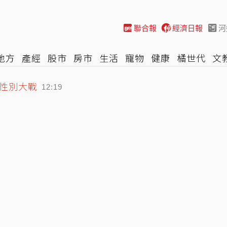
聯合報
經濟日報
河
地方
產經
股市
房市
生活
寵物
健康
橘世代
文
發性別大戰
尚
汽車
棒球
HBL
遊戲
專題
網誌
女子漾
陽光
12:19
傷 兇嫌據報已遭擊斃
12:07
建成抵達調查局北機站偵訊中
12:22