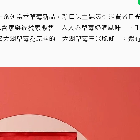
一系列當季草莓新品，新口味主題吸引消費者目
包含家樂福獨家販售「大人系草莓奶酒風味」、
灣大湖草莓為原料的「大湖草莓玉米脆條」，還