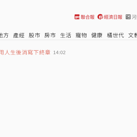
聯合報
經濟日報
河
地方
產經
股市
房市
生活
寵物
健康
橘世代
文
 用人生後消寫下終章
尚
汽車
棒球
HBL
遊戲
專題
網誌
女子漾
陽光
14:02
車猛撞 腹部重創當場不治
13:50
A2T戰車首度開進桃園機場反機降
14:10