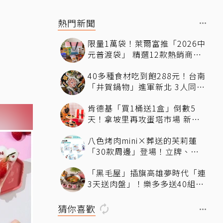
熱門新聞
怕怕
限量1萬袋！萊爾富推「2026中
元普渡袋」 精選12款熱銷商品
一袋搞定
40多種食材吃到飽288元！台南
「井賀鍋物」進軍新北 3人同行
送肉盤
肯德基「買1桶送1盒」倒數5
天！拿坡里再攻蛋塔市場 新品
「果香蛋塔」開賣 嘗鮮開箱現
八色烤肉mini×葬送的芙莉蓮
省71元
「30款周邊」登場！立牌、鑰
匙圈統統有
「黑毛屋」插旗高雄夢時代「連
3天送肉盤」！樂多多送40組鐵
板燒套餐
猜你喜歡