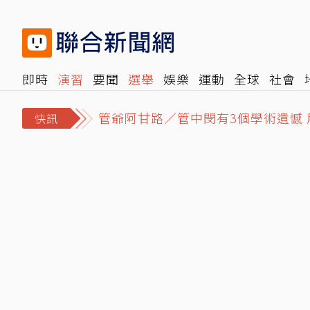
即時
演習
要聞
選舉
娛樂
運動
全球
社會
管爺阿甘路／管中閔有3個學術遺憾
雜誌
報時光
倡議+
500輯
轉角國際
NBA
時
綠燈剛起步！89歲老婦過馬路遭大貨
快訊
畫面曝光！漢光42號演習第3天 M1