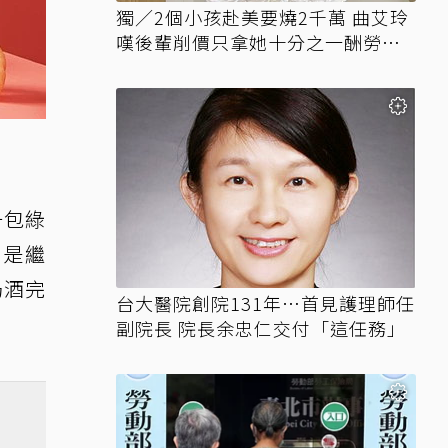
獨／2個小孩赴美要燒2千萬 曲艾玲
嘆後輩削價只拿她十分之一酬勞競
爭
一包綠
則是繼
奶酒完
台大醫院創院131年…首見護理師任
副院長 院長余忠仁交付「這任務」