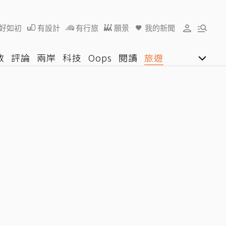
好如初
有設計
有行旅
願景
我的新聞
教
評論
兩岸
科技
Oops
閱讀
旅遊
行動
影音網
U好學