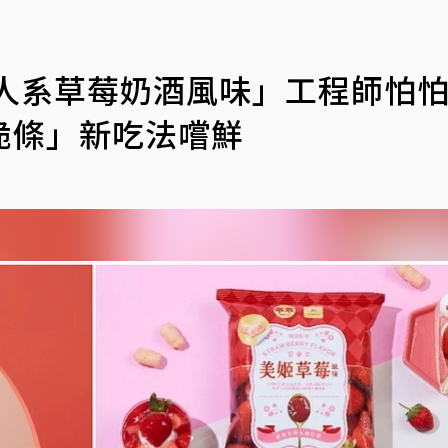
大人系草莓奶酒風味」工程師
脆條」新吃法嚐鮮