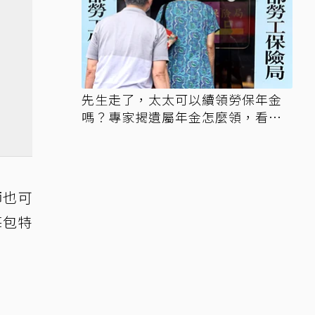
先生走了，太太可以續領勞保年金
嗎？專家揭遺屬年金怎麼領，看順
位還要看資格
師也可
每包特