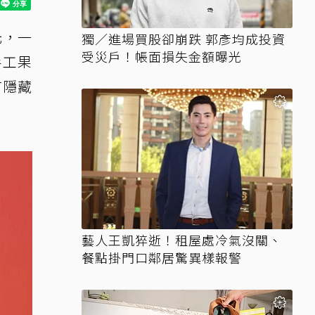
光，一
獨／進場買股卻崩跌 郭彥均成投資
受災戶！帳面損失金額曝光
手工果
有隱藏
藝人王凱猝逝！租屋處冷氣沒關、
餐點掛門口鄰居驚異樣報警