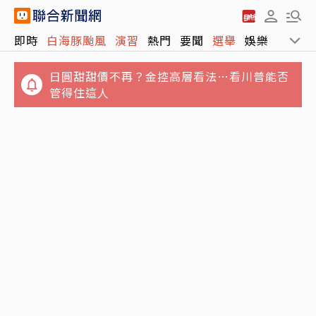
日圓甜甜價不再？金控高層看法…看川普能否
即時
白海豚颱風
演習
熱門
要聞
選舉
娛樂
運動
管得住這人
高雄光華夜市違停賓士擋下暴衝特斯拉 網讚
「救很多人」…車主曝光是他
NBA／才剛巧遇沈伯洋！前探花費里登宣布投
入WNBA選秀震撼體壇