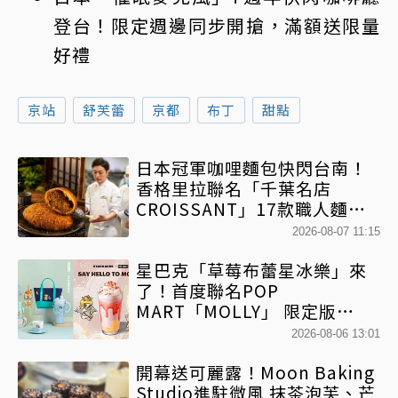
登台！限定週邊同步開搶，滿額送限量
好禮
京站
舒芙蕾
京都
布丁
甜點
日本冠軍咖哩麵包快閃台南！
香格里拉聯名「千葉名店
CROISSANT」17款職人麵包
限時開賣
2026-08-07 11:15
星巴克「草莓布蕾星冰樂」來
了！首度聯名POP
MART「MOLLY」 限定版
「MOLLYｘBearista小熊杯」
2026-08-06 13:01
必收藏
開幕送可麗露！Moon Baking
Studio進駐微風 抹茶泡芙、芒