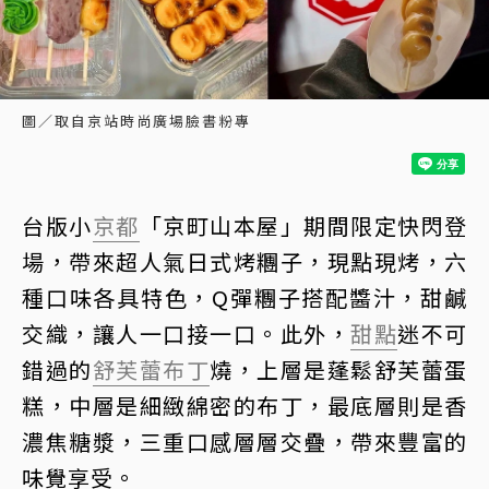
圖／取自京站時尚廣場臉書粉專
台版小
京都
「京町山本屋」期間限定快閃登
場，帶來超人氣日式烤糰子，現點現烤，六
種口味各具特色，Q彈糰子搭配醬汁，甜鹹
交織，讓人一口接一口。此外，
甜點
迷不可
錯過的
舒芙蕾
布丁
燒，上層是蓬鬆舒芙蕾蛋
糕，中層是細緻綿密的布丁，最底層則是香
濃焦糖漿，三重口感層層交疊，帶來豐富的
味覺享受。