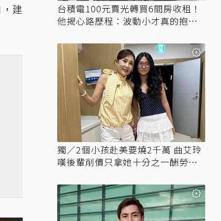
口，建
台積電100元賣光轉買6間房收租！
他揭心路歷程：波動小才真的抱得
住賺得到
獨／2個小孩赴美要燒2千萬 曲艾玲
嘆後輩削價只拿她十分之一酬勞競
爭