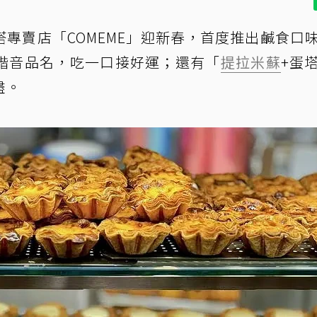
專賣店「COMEME」迎新春，首度推出鹹食口
諧音品名，吃一口接好運；還有「
提拉米蘇
+蛋
盡。