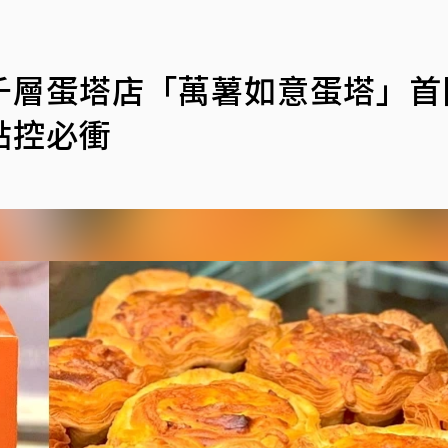
千層蛋塔店「萬薯如意蛋塔」首
點控必衝