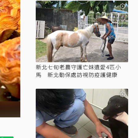
新北七旬老農守護亡妹遺愛4匹小
馬 新北動保處訪視防疫護健康