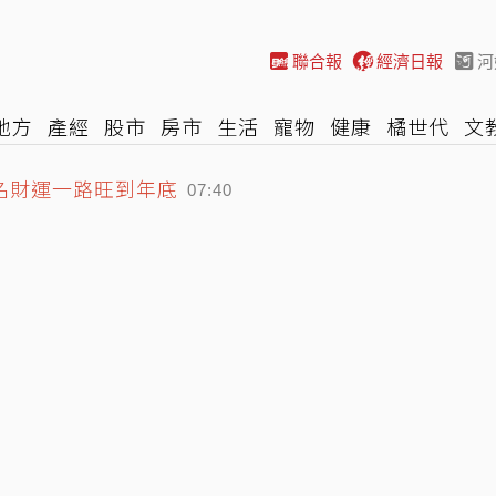
聯合報
經濟日報
河
地方
產經
股市
房市
生活
寵物
健康
橘世代
文
名財運一路旺到年底
尚
汽車
棒球
HBL
遊戲
專題
網誌
女子漾
陽光
07:40
小跌！費半奮力收紅 觀望美伊局勢
07:13
曼協議草案曝光 敵對國要先賠償
07:47