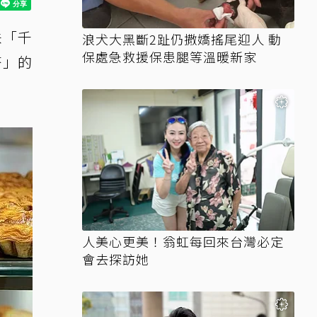
味「千
浪犬大黑斷2趾仍撒嬌搖尾迎人 動
保處急救援保患腿等溫暖新家
塔」的
人美心更美！翁虹每回來台灣必定
會去探訪她