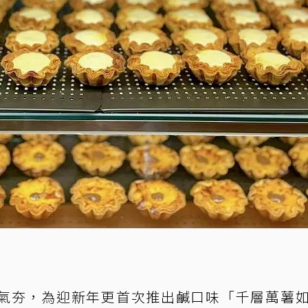
」人氣夯，為迎新年更首次推出鹹口味「千層萬薯