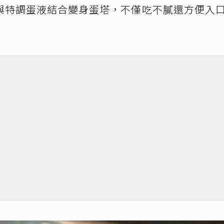
與特調蛋液結合變身蛋塔，不僅吃不膩還方便入