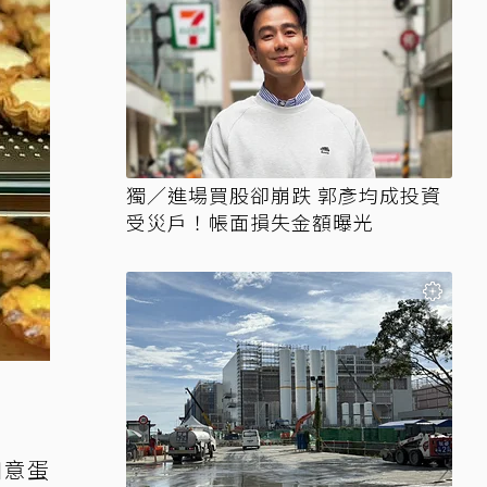
獨／進場買股卻崩跌 郭彥均成投資
受災戶！帳面損失金額曝光
如意蛋