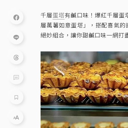
千層
蛋塔
有鹹口味！爆紅千層蛋塔
層萬薯如意蛋塔」，搭配喜氣的
絕妙組合，讓你甜鹹口味一網打