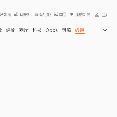
好如初
有設計
有行旅
願景
我的新聞
教
評論
兩岸
科技
Oops
閱讀
旅遊
行動
影音網
U好學