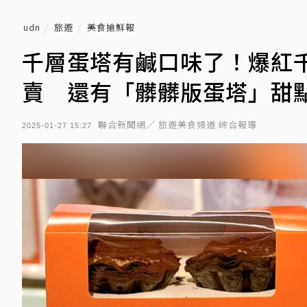
udn
旅遊
美食搶鮮報
千層蛋塔有鹹口味了！爆紅
賣 還有「髒髒版蛋塔」甜
聯合新聞網／ 旅遊美食頻道 綜合報導
2025-01-27 15:27