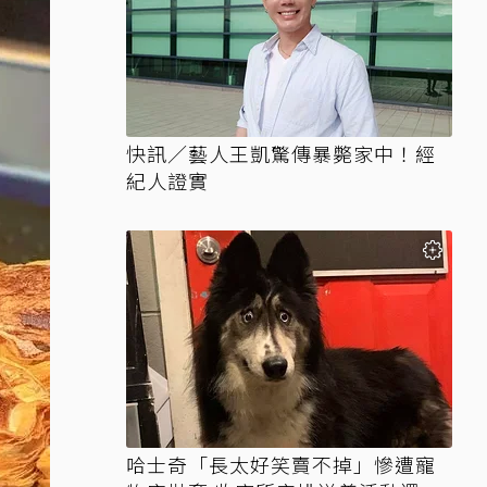
快訊／藝人王凱驚傳暴斃家中！經
紀人證實
哈士奇「長太好笑賣不掉」慘遭寵