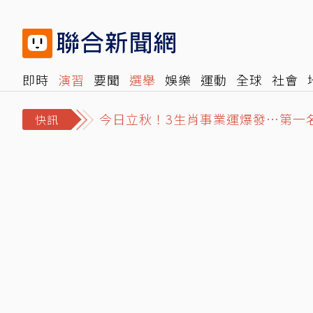
即時
演習
要聞
選舉
娛樂
運動
全球
社會
今日立秋！3生肖事業運爆發…第一
雜誌
報時光
倡議+
500輯
轉角國際
NBA
時
美股收盤／三大指數收黑…標普500
快訊
荷莫茲海峽禁美以船隻通行？伊朗阿