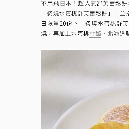
不用飛日本！超人氣舒芙蕾鬆餅名店
「炙燒水蜜桃舒芙蕾鬆餅」，並
日限量20份。「炙燒水蜜桃舒
燒，再加上水蜜桃
雪酪
、北海道