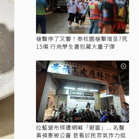
槍聲停了又響！泰校園槍擊增至7死
15傷 行兇學生書包藏大量子彈
拉藍營布條遭網喊「避雷」... 名醫
黃禎憲被公審 昔看診民眾氣炸力挺