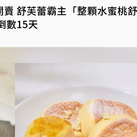
開賣 舒芙蕾霸主「整顆水蜜桃
倒數15天