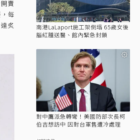
步開賣
餐，每
士達炙
南港LaLaport施工架倒塌 65歲女後
腦紅腫送醫、館內緊急封鎖
對中鷹派急轉彎！美國防部次長柯
伯吉想訪中 因對台軍售遭冷處理