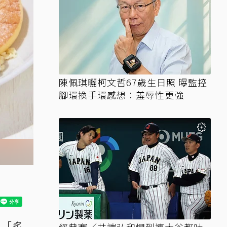
陳佩琪曬柯文哲67歲生日照 曝監控
腳環換手環感想：羞辱性更強
出「炙