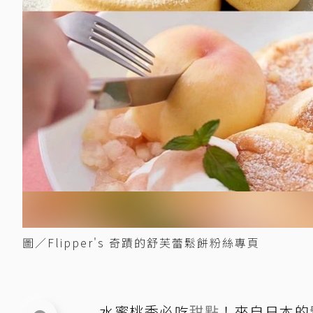
圖／Flipper's 奇蹟的舒芙蕾鬆餅粉絲專頁
水蜜桃季必吃
甜點
！來自日本的