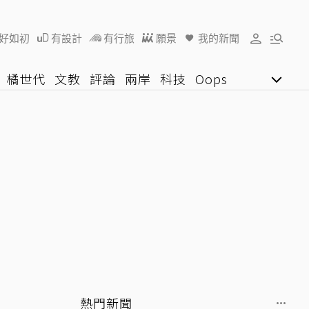
好如初
有設計
有行旅
願景
我的新聞
橘世代
文教
評論
兩岸
科技
Oops
女子漾
陽光行動
影音網
U好學
熱門新聞