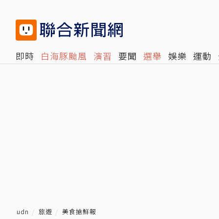
即時
白海豚颱風
演習
要聞
選舉
娛樂
運動
閱讀
旅遊
雜誌
報時光
倡議+
500輯
轉角國
udn
旅遊
美食搶鮮報