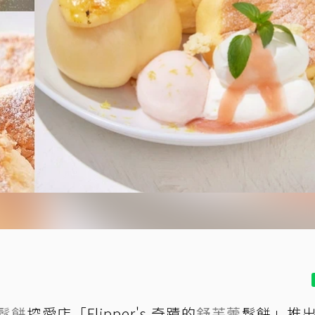
鬆餅
控愛店「Flipper's 奇蹟的
舒芙蕾
鬆餅」推