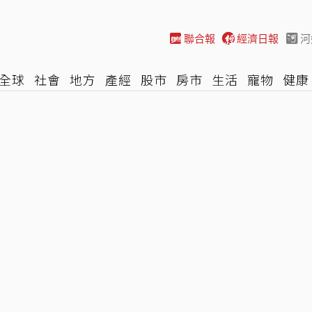
聯合報
經濟日報
河
全球
社會
地方
產經
股市
房市
生活
寵物
健康
際
NBA
時尚
汽車
棒球
HBL
遊戲
專題
網誌