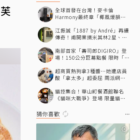
舒芙
全球首發在台灣！麥卡倫
Harmony最終章「椰風煖韻」
桃園機場限量登場
江振誠「1887 by André」再續
傳奇！甫開業摘米其林2星、年
度開業大獎
南部首家「壽司郎DIGIRO」登
場！150公分巨幕點餐 限時「生
鮭魚2+1貫60元」省錢攻略快看
超商買熱狗拿3種醬…她遭店員
酸「拿太多」超委屈 兩派網友
掀論戰
貓控集合！華山町餐酒館聯名
《貓咪大戰爭》登場 限量貓罐
頭蛋糕、馬克杯飲品必拍必收
猜你喜歡