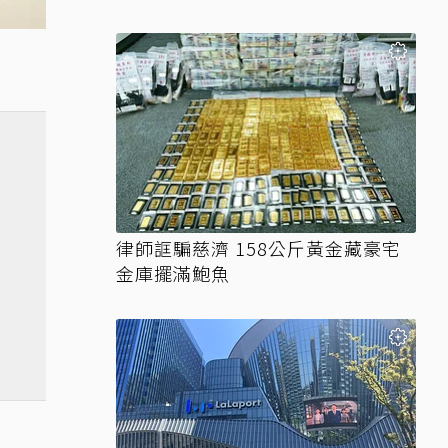
律師誆騙慈濟 158公斤黃金藏豪宅
金庫擺滿鮑魚