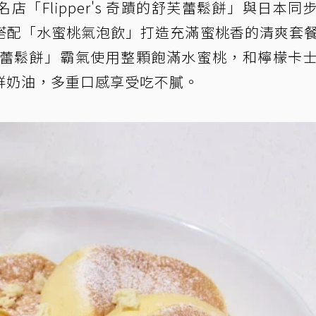
「Flipper's 奇蹟的舒芙蕾鬆餅」與日本同
搭配「水蜜桃氣泡飲」打造充滿蜜桃香的清爽套
芙蕾鬆餅」霸氣使用整顆飽滿水蜜桃，和檸檬卡
鮮奶油，多重口感享受吃不膩。