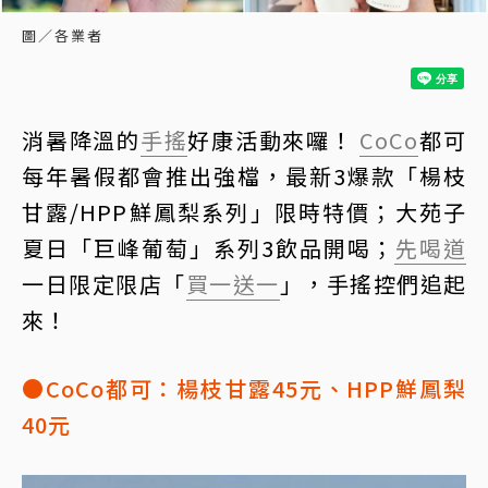
圖／各業者
消暑降溫的
手搖
好康活動來囉！
CoCo
都可
每年暑假都會推出強檔，最新3爆款「楊枝
甘露/HPP鮮鳳梨系列」限時特價；大苑子
夏日「巨峰葡萄」系列3飲品開喝；
先喝道
一日限定限店「
買一送一
」，手搖控們追起
來！
●CoCo都可：楊枝甘露45元、HPP鮮鳳梨
40元