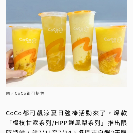
圖／CoCo都可提供
CoCo都可飆涼夏日強棒活動來了，爆款
「楊枝甘露系列/HPP鮮鳳梨系列」推出限
時特價，於7/11至7/14，各門市自選2天限