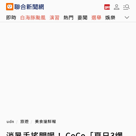
即時
白海豚颱風
演習
熱門
要聞
選舉
娛樂
運動
udn
旅遊
美食搶鮮報
消暑手搖開喝！ CoCo「夏日3爆