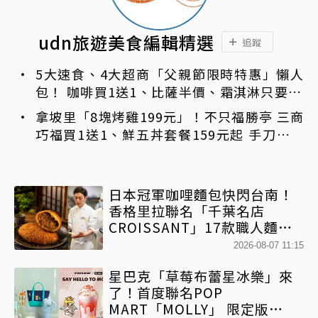
udn旅遊美食編輯精選
追蹤
5大速食、4大超商「父親節限時特惠」懶人
包！ 咖啡買1送1、比薩半價、霜淇淋只要10
元
拿坡里「8塊烤雞199元」！不只福勝亭 三商
巧福買1送1、鮮五丼套餐159元起 手刀免費
領優惠
日本冠軍咖哩麵包快閃台南！
香格里拉聯名「千葉名店
CROISSANT」17款職人麵包
限時開賣
2026-08-07 11:15
星巴克「草莓布蕾星冰樂」來
了！首度聯名POP
MART「MOLLY」 限定版