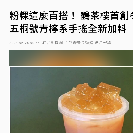
粉粿這麼百搭！ 鶴茶樓首創
五桐號青檸系手搖全新加料
聯合新聞網／ 旅遊美食頻道 綜合報導
2024-05-25 09:33