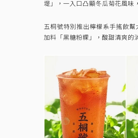
堤」，一入口凸顯冬瓜菊花風味
五桐號特別推出檸檬系手搖飲幫
加料「黑糖粉粿」，酸甜清爽的