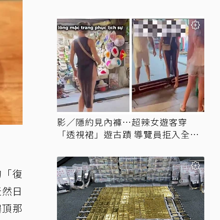
油
影／隱約見內褲…超辣女遊客穿
「透視裙」遊古蹟 導覽員拒入全網
讚翻
的「復
天然日
鶴頂那