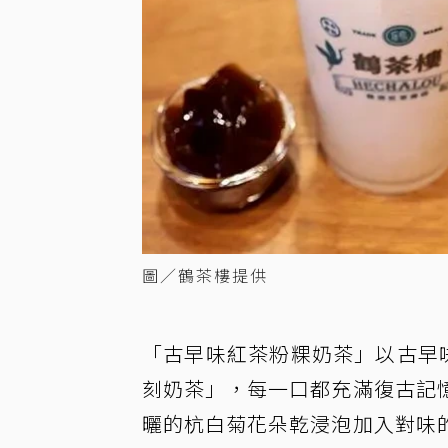
圖／鶴茶樓提供
「古早味紅茶粉粿奶茶」以古早
刻奶茶」，每一口都充滿復古記
曬的杭白菊花朵乾浸泡加入對味