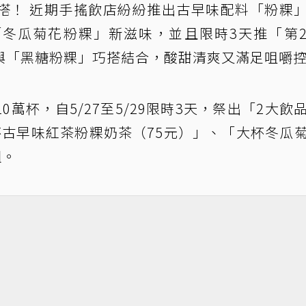
搭！ 近期手搖飲店紛紛推出古早味配料「粉粿
冬瓜菊花粉粿」新滋味，並且限時3天推「第
與「黑糖粉粿」巧搭結合，酸甜清爽又滿足咀嚼
萬杯，自5/27至5/29限時3天，祭出「2大飲
杯古早味紅茶粉粿奶茶（75元）」、「大杯冬瓜
組。