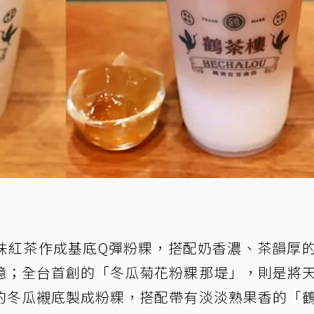
味紅茶作成基底Q彈粉粿，搭配奶香濃、茶韻厚
憶；全台首創的「冬瓜菊花粉粿那堤」，則是將
的冬瓜襯底製成粉粿，搭配帶有淡淡熟果香的「