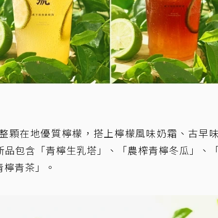
整顆在地優質檸檬，搭上檸檬風味奶霜、古早
新品包含「青檸生乳塔」、「農榨青檸冬瓜」、
青檸青茶」。