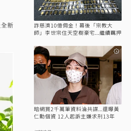
及全新
詐慈濟10億佣金！幕後「宗教大
師」李世宗住天空樹豪宅...繼續羈押
暗網買2千萬筆資料淪共諜...還曝黃
仁勳個資 12人起訴主嫌求刑13年