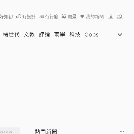
好如初
有設計
有行旅
願景
我的新聞
橘世代
文教
評論
兩岸
科技
Oops
女子漾
陽光行動
影音網
U好學
熱門新聞
00
/
0:00