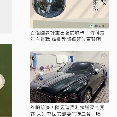
百億圓夢計畫出發前喊卡！竹科青
年白辭職 痛批教部逼簽放棄聲明
詐騙慈濟！陳昱瑄賓利接送豪宅宴
客 大師李世宗卻要信徒三餐只喝精