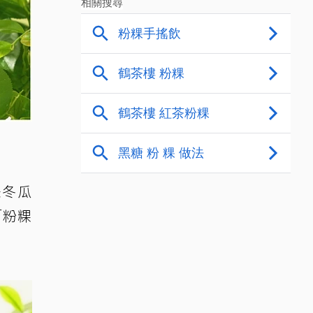
味冬瓜
「粉粿