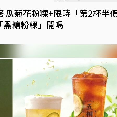
冬瓜菊花粉粿+限時「第2杯半
「黑糖粉粿」開喝