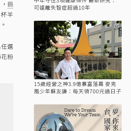
中年守住3項健康條件 最新研究：
」，
鶴
可遠離失智症超過10年
2杯半
控。
品任選
菊花粉
15歲經營之神3.9億暴富落幕 麥克
風少年蘇友謙：每天領700元過日子