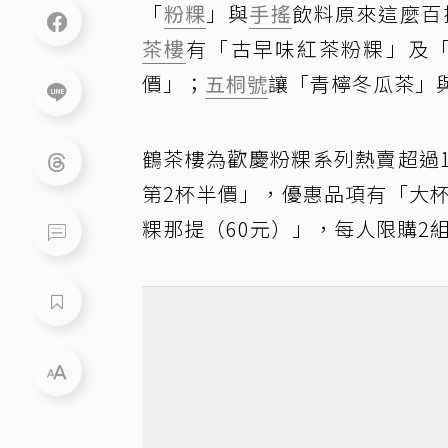
「
粉粿
」與
手搖
飲料原來這麼百
茶樓
有「古早味紅茶粉粿」及「
價」；
五桐號
讓「青檸冬瓜茶」
鶴茶樓為歡慶粉粿系列熱賣超過10
第2杯半價」，優惠品項有「大
粿那提（60元）」，每人限購2