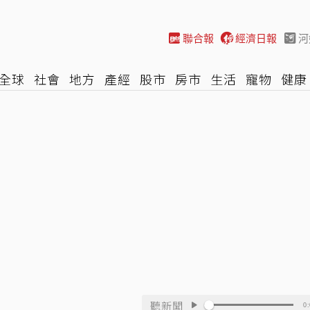
聯合報
經濟日報
河
全球
社會
地方
產經
股市
房市
生活
寵物
健康
際
NBA
時尚
汽車
棒球
HBL
遊戲
專題
網誌
聽新聞
0: