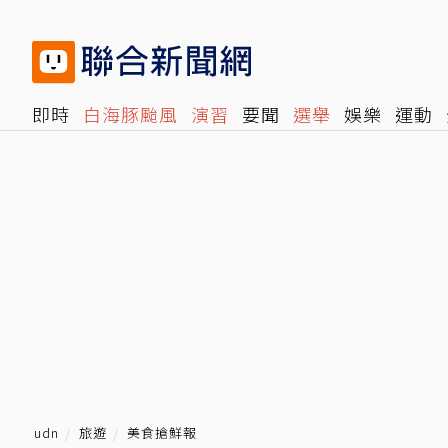
即時
白海豚颱風
演習
要聞
選舉
娛樂
運動
閱讀
旅遊
雜誌
報時光
倡議+
500輯
轉角國
udn
旅遊
美食搶鮮報