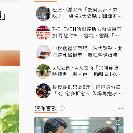
松屋小編哭問「為何大家不來
價」
吃？」 網揭3大痛點：關鍵不只
價格
7-ELEVEN哈根達斯限時優惠再
加碼 迷你杯、雪糕、雪酥「買
10送13」
中秋送禮新戰場！法式甜點、北
海道乳酪搶市 爆紅檸檬蛋糕熱
銷破萬顆
5大速食、4大超商「父親節限
時特惠」懶人包！ 咖啡買1送
1、比薩半價、霜淇淋只要10元
餐費最低只要8元！爸爸身分證
「8」愈多折愈大 入場再送冰涼
生啤酒
猜你喜歡