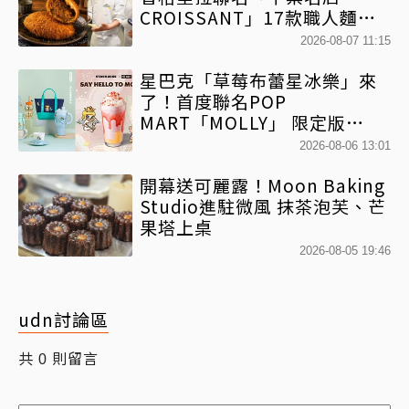
CROISSANT」17款職人麵包
限時開賣
2026-08-07 11:15
星巴克「草莓布蕾星冰樂」來
了！首度聯名POP
MART「MOLLY」 限定版
「MOLLYｘBearista小熊杯」
2026-08-06 13:01
必收藏
開幕送可麗露！Moon Baking
Studio進駐微風 抹茶泡芙、芒
果塔上桌
2026-08-05 19:46
udn討論區
共
則留言
0