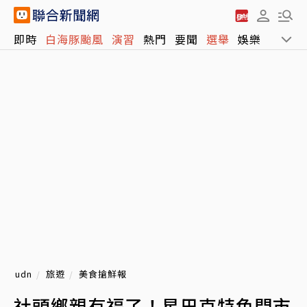
即時
白海豚颱風
演習
熱門
要聞
選舉
娛樂
運動
udn
旅遊
美食搶鮮報
社頭鄉親有福了！星巴克特色門市