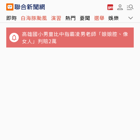
北捷多搭一站更便宜？她曝新店到新埔35元
即時
白海豚颱風
演習
熱門
要聞
選舉
娛樂
運動
「江子翠下車貴5元」驚呆網友
高雄國小男童比中指霸凌男老師「娘娘腔、像
女人」判賠2萬
「白海豚」首傳災情 北市刮起9級陣風 1鷹
架、1圍籬倒塌1人受傷