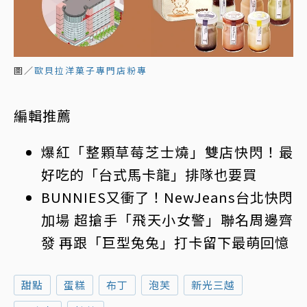
圖／
歐貝拉洋菓子專門店粉專
編輯推薦
爆紅「整顆草莓芝士燒」雙店快閃！最
好吃的「台式馬卡龍」排隊也要買
BUNNIES又衝了！NewJeans台北快閃
加場 超搶手「飛天小女警」聯名周邊齊
發 再跟「巨型兔兔」打卡留下最萌回憶
甜點
蛋糕
布丁
泡芙
新光三越