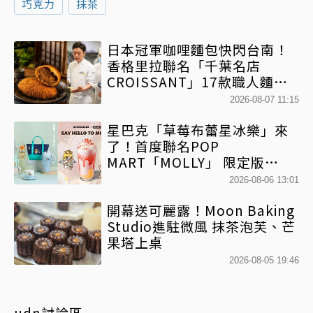
巧克力
抹茶
日本冠軍咖哩麵包快閃台南！
香格里拉聯名「千葉名店
CROISSANT」17款職人麵包
限時開賣
2026-08-07 11:15
星巴克「草莓布蕾星冰樂」來
了！首度聯名POP
MART「MOLLY」 限定版
「MOLLYｘBearista小熊杯」
2026-08-06 13:01
必收藏
開幕送可麗露！Moon Baking
Studio進駐微風 抹茶泡芙、芒
果塔上桌
2026-08-05 19:46
udn討論區