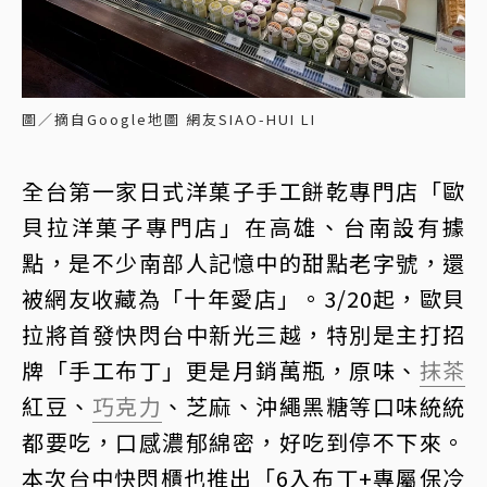
圖／摘自Google地圖 網友SIAO-HUI LI
全台第一家日式洋菓子手工餅乾專門店「歐
貝拉洋菓子專門店」在高雄、台南設有據
點，是不少南部人記憶中的甜點老字號，還
被網友收藏為「十年愛店」。3/20起，歐貝
拉將首發快閃台中新光三越，特別是主打招
牌「手工布丁」更是月銷萬瓶，原味、
抹茶
紅豆、
巧克力
、芝麻、沖繩黑糖等口味統統
都要吃，口感濃郁綿密，好吃到停不下來。
本次台中快閃櫃也推出「6入布丁+專屬保冷