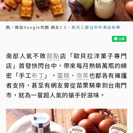
圖／摘自Google地圖 網友C C、
新光三越台中中港店粉專
南部人氣不敗
甜點
店「歐貝拉洋菓子專門
店」首發快閃台中，帶來每月熱銷萬瓶的綿
密「手工
布丁
」，
蛋糕
、
泡芙
也都各有擁護
者支持，甚至有網友曾從苗栗騎車到台南門
市，就為一嘗超人氣的搶手好滋味。