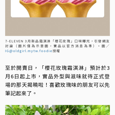
7-ELEVEN 3月新品霜淇淋「櫻花玫瑰」口味曝光，引發網友
討論（圖片僅為示意圖，實品以官方消息為準）。圖／
IG@oldgirl.mytw.foodie
授權
至於開賣日，「櫻花玫瑰霜淇淋」預計於3
月6日起上市，實品外型與滋味就待正式登
場的那天揭曉啦！喜歡玫瑰味的朋友可以先
筆記起來了。