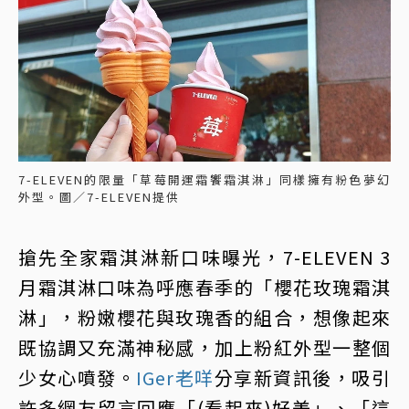
7-ELEVEN的限量「草莓開運霜饗霜淇淋」同樣擁有粉色夢幻
外型。圖／7-ELEVEN提供
搶先全家霜淇淋新口味曝光，7-ELEVEN 3
月霜淇淋口味為呼應春季的「櫻花玫瑰霜淇
淋」，粉嫩櫻花與玫瑰香的組合，想像起來
既協調又充滿神秘感，加上粉紅外型一整個
少女心噴發。
IGer老咩
分享新資訊後，吸引
許多網友留言回應「(看起來)好美」、「這