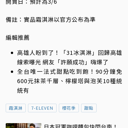
開賣日：預計為3/6
備註：實品霜淇淋以官方公布為準
編輯推薦
高雄人盼到了！「31冰淇淋」回歸高雄
線索曝光 網友「許願成功」嗨爆了
全台唯一法式
甜點
吃到飽！90分鐘免
600元抹茶千層、檸檬塔與泡芙10種統
統有
霜淇淋
7-ELEVEN
櫻花季
甜點
日本冠軍咖哩麵包快閃台南！