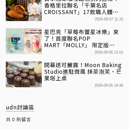
香格里拉聯名「千葉名店
CROISSANT」17款職人麵包
限時開賣
2026-08-07 11:15
星巴克「草莓布蕾星冰樂」來
了！首度聯名POP
MART「MOLLY」 限定版
「MOLLYｘBearista小熊杯」
2026-08-06 13:01
必收藏
開幕送可麗露！Moon Baking
Studio進駐微風 抹茶泡芙、芒
果塔上桌
2026-08-05 19:46
udn討論區
共
則留言
0