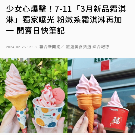
少女心爆擊！7-11「3月新品霜淇
淋」獨家曝光 粉嫩系霜淇淋再加
一 開賣日快筆記
聯合新聞網／ 旅遊美食頻道 綜合報導
2024-02-25 12:58