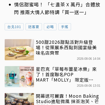
情侶甜蜜喝！ 「七盞茶 X 萬丹」合體放
閃 推兩大情人節特調「買一送一」
台北101
迷客夏
必喝
手搖
500甜2026甜點派對升級登
場！從策展系西點到國宴級美
味名店齊聚
2026-08-06 14:04
星巴克「草莓布蕾星冰樂」來
了！首度聯名POP
MART「MOLLY」 限定版
「MOLLYｘBearista小熊杯」
2026-08-06 13:01
必收藏
開幕送可麗露！Moon Baking
Studio進駐微風 抹茶泡芙、芒