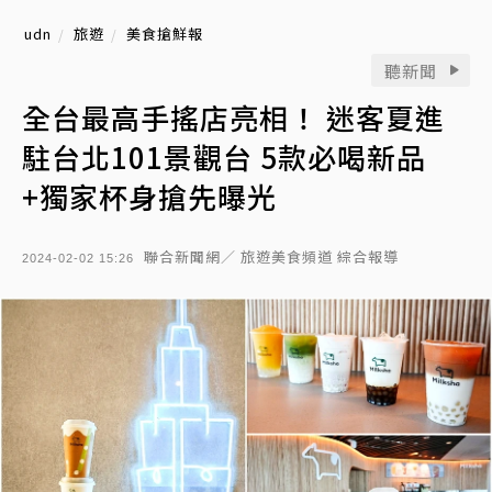
udn
旅遊
美食搶鮮報
聽新聞
全台最高手搖店亮相！ 迷客夏進
駐台北101景觀台 5款必喝新品
+獨家杯身搶先曝光
聯合新聞網／ 旅遊美食頻道 綜合報導
2024-02-02 15:26