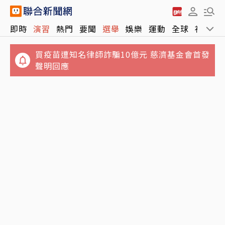
即時
演習
熱門
要聞
選舉
娛樂
運動
全球
社會
買疫苗遭知名律師詐騙10億元 慈濟基金會首發
聲明回應
台股史上第3檔「萬元股」誕生！股后川湖觸
及10,100元 一張破千萬