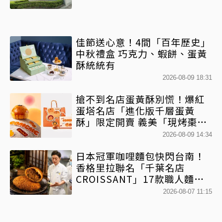
佳節送心意！4間「百年歷史」
中秋禮盒 巧克力、蝦餅、蛋黃
酥統統有
2026-08-09 18:31
搶不到名店蛋黃酥別慌！爆紅
蛋塔名店「進化版千層蛋黃
酥」限定開賣 義美「現烤棗泥
蛋黃酥」第2件半價
2026-08-09 14:34
日本冠軍咖哩麵包快閃台南！
香格里拉聯名「千葉名店
CROISSANT」17款職人麵包
限時開賣
2026-08-07 11:15