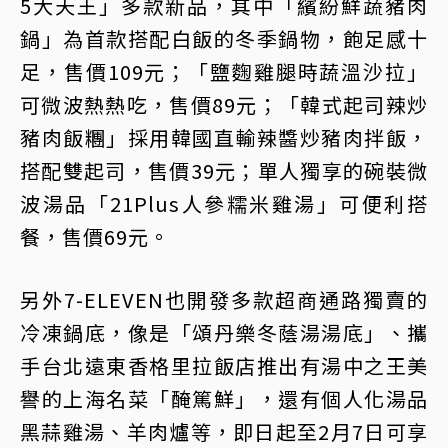
5大天王」多款新品，其中「繽紛鮮蔬豬肉
鍋」為首款搭配白飯的冬季鍋物，飽足感十
足，售價109元；「鹽麴雞腿時蔬溫沙拉」
可微波熱熱吃，售價89元；「韓式起司辣炒
豬肉飯糰」採用韓國直輸辣醬炒豬肉拌飯，
搭配雙起司，售價39元；單人獨享的碗裝微
波湯品「21Plus人參糯米雞湯」可便利搭
餐，售價69元。
另外7-ELEVEN也開發多款超商通路獨賣的
冷凍鍋底，像是「頌丹樂冬蔭湯湯底」、攜
手台北遠東香格里拉飯店推出有湯中之王美
譽的上海名菜「醃篤鮮」，還有個人化湯品
黑蒜雞湯、羊肉爐等，即日起至2月7日可享