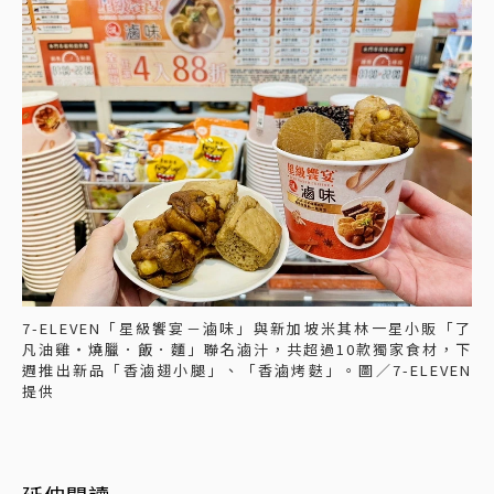
7-ELEVEN「星級饗宴－滷味」與新加坡米其林一星小販「了
凡油雞‧燒臘．飯．麵」聯名滷汁，共超過10款獨家食材，下
週推出新品「香滷翅小腿」、「香滷烤麩」。圖／7-ELEVEN
提供