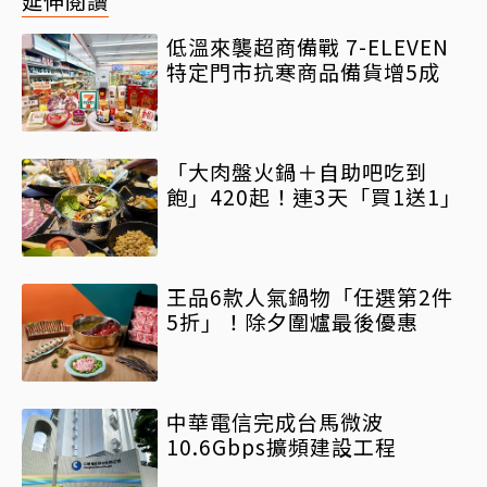
延伸閱讀
低溫來襲超商備戰 7-ELEVEN
特定門市抗寒商品備貨增5成
「大肉盤火鍋＋自助吧吃到
飽」420起！連3天「買1送1」
王品6款人氣鍋物「任選第2件
5折」！除夕圍爐最後優惠
中華電信完成台馬微波
10.6Gbps擴頻建設工程