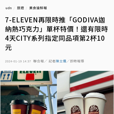
udn
旅遊
美食搶鮮報
7-ELEVEN再限時推「GODIVA迦
納熱巧克力」單杯特價！還有限時
4天CITY系列指定同品項第2杯10
元
聯合報／ 記者
陳立儀
／即時報導
2024-01-19 14:37