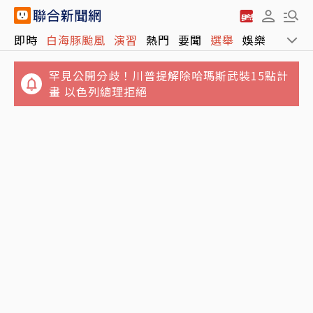
即時
白海豚颱風
演習
熱門
要聞
選舉
娛樂
運動
罕見公開分歧！川普提解除哈瑪斯武裝15點計
畫 以色列總理拒絕