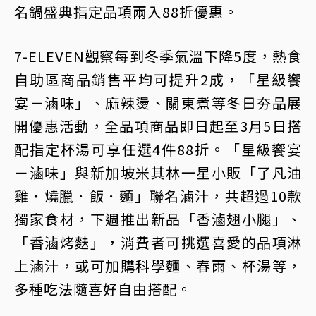
名鍋盛典指定品項兩入88折優惠。
7-ELEVEN觀察每到冬季氣溫下降5度，熱食
自助區商品銷售平均可提升2成，「星級饗
宴－滷味」、麻辣燙、關東煮等冬日夯品展
開優惠活動，全品項商品即日起至3月5日搭
配指定杯湯可享任選4件88折。「星級饗宴
－滷味」與新加坡米其林一星小販「了凡油
雞‧燒臘．飯．麵」聯名滷汁，共超過10款
獨家食材，下週推出新品「香滷翅小腿」、
「香滷烤麩」，消費者可挑選喜愛的品項淋
上滷汁，或可加購科學麵、春雨、杯湯等，
多種吃法隨喜好自由搭配。