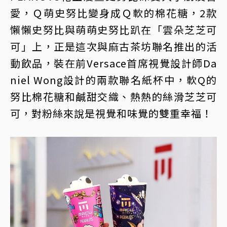
愛，Ｑ萌史努比變身成Ｑ軟的棉花糖，2款
懶懶史努比與萌萌史努比趴在「雲朵芝芝可
可」上，正是這次與麻古茶坊聯名推出的活
動飲品，裝在前Versace首席視覺設計師Da
niel Wong設計的兩款聯名紙杯中，軟Q的
努比棉花糖和鹹甜交織、熱熱的絲滑芝芝可
可，對粉絲來說是視覺和味覺的雙重幸福！