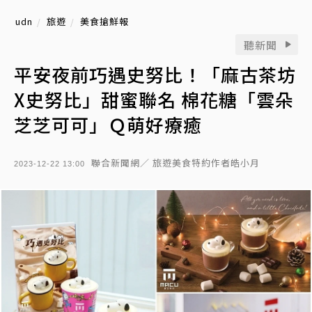
udn
旅遊
美食搶鮮報
聽新聞
平安夜前巧遇史努比！「麻古茶坊
X史努比」甜蜜聯名 棉花糖「雲朵
芝芝可可」Ｑ萌好療癒
聯合新聞網／ 旅遊美食特約作者皓小月
2023-12-22 13:00