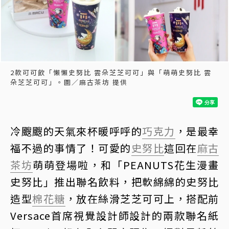
2款可可飲「懶懶史努比 雲朵芝芝可可」與「萌萌史努比 雲
朵芝芝可可」。圖／麻古茶坊 提供
冷颼颼的天氣來杯暖呼呼的
巧克力
，是最幸
福不過的事情了！可愛的
史努比
這回在
麻古
茶坊
萌萌登場啦，和「PEANUTS花生漫畫
史努比」推出聯名飲料，把軟綿綿的史努比
造型
棉花糖
，放在絲滑芝芝可可上，搭配前
Versace首席視覺設計師設計的兩款聯名紙