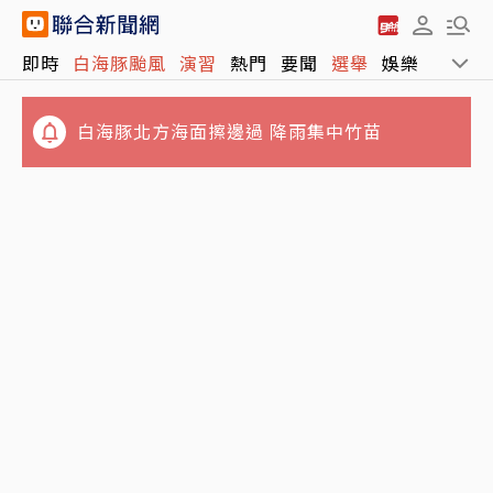
即時
白海豚颱風
演習
熱門
要聞
選舉
娛樂
運動
白海豚北方海面擦邊過 降雨集中竹苗
職業工會亂象…1.7萬人零所得 勞保投保最高
級距