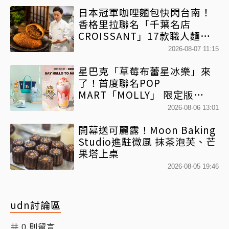
日本冠軍咖哩麵包快閃台南！
香格里拉聯名「千葉名店
CROISSANT」17款職人麵包
限時開賣
2026-08-07 11:15
星巴克「草莓布蕾星冰樂」來
了！首度聯名POP
MART「MOLLY」 限定版
「MOLLYｘBearista小熊杯」
2026-08-06 13:01
必收藏
開幕送可麗露！Moon Baking
Studio進駐微風 抹茶泡芙、芒
果塔上桌
2026-08-05 19:46
udn討論區
共
則留言
0