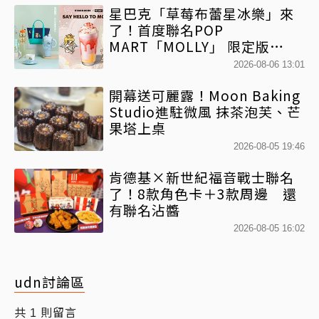
星巴克「草莓布蕾星冰樂」來
了！首度聯名POP
MART「MOLLY」 限定版
「MOLLYｘBearista小熊杯」
2026-08-06 13:01
必收藏
開幕送可麗露！Moon Baking
Studio進駐微風 抹茶泡芙、芒
果塔上桌
2026-08-05 19:46
肯德基×新世紀福音戰士聯名
了！8款角色卡＋3款周邊 還
有聯名沾醬
2026-08-05 16:02
udn討論區
共
則留言
1