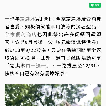
一整年
霜淇淋
買1送1！全家霜淇淋廣受消費
者喜愛，銅板價就能享用清涼的消暑聖品，
全家便利商店
也因此祭出許多促銷回饋顧
客，像是9月最後一波「9元霜淇淋特價券」
於9/18至9/22登場，只要在活動期間至全家
取貨即可獲得。此外，還有隱藏版活動可享
「霜淇淋
買一送一
」，一路推展至12/31，
快檢查自己有沒有漏掉好康。