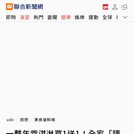
即時
演習
熱門
要聞
選舉
娛樂
運動
全球
社會
udn
旅遊
美食搶鮮報
一整年霜淇淋買1送1！全家「隱