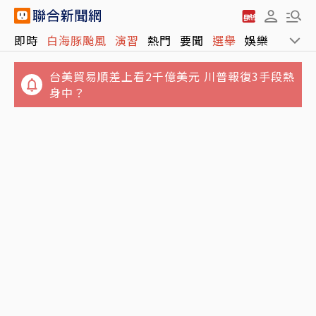
即時
白海豚颱風
演習
熱門
要聞
選舉
娛樂
運動
台美貿易順差上看2千億美元 川普報復3手段熱
身中？
林逸欣喪父後首過父親節！名醫父43年診所熄
燈卸招牌 曬感人一幕