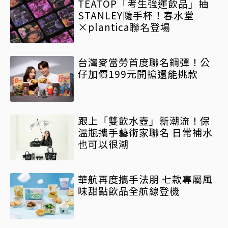
TEATOP「考生強運飲品」抽
STANLEY隨手杯！春水堂
×plantica聯名登場
台灣麥當勞首度聯名鋼彈！公
仔加價199元開搶還能挑款
跟上「雙飲水壺」新潮流！保
溫瓶攜手藝術家聯名 日常補水
也可以很潮
華航再度攜手法朋 七款專屬風
味甜點飲品全航線登機