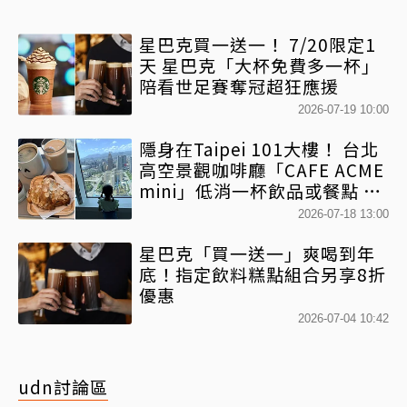
星巴克買一送一！ 7/20限定1
天 星巴克「大杯免費多一杯」
陪看世足賽奪冠超狂應援
2026-07-19 10:00
隱身在Taipei 101大樓！ 台北
高空景觀咖啡廳「CAFE ACME
mini」低消一杯飲品或餐點 就
能俯瞰台北信義區美景
2026-07-18 13:00
星巴克「買一送一」爽喝到年
底！指定飲料糕點組合另享8折
優惠
2026-07-04 10:42
udn討論區