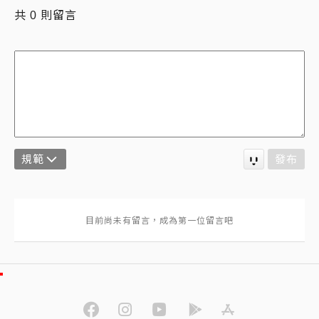
共
則留言
0
規範
發布