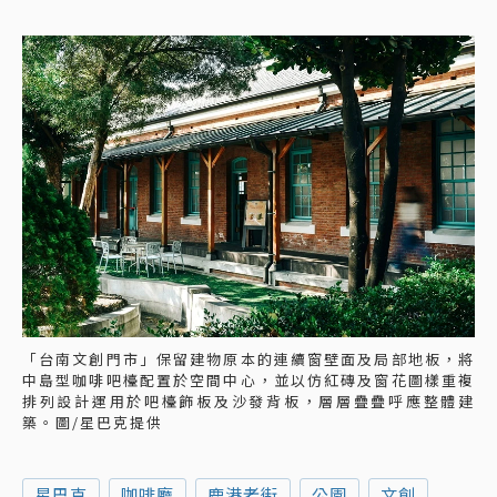
「台南文創門市」保留建物原本的連續窗壁面及局部地板，將
中島型咖啡吧檯配置於空間中心，並以仿紅磚及窗花圖樣重複
排列設計運用於吧檯飾板及沙發背板，層層疊疊呼應整體建
築。圖/星巴克提供
星巴克
咖啡廳
鹿港老街
公園
文創