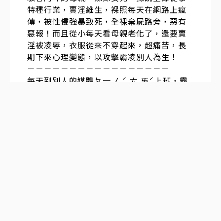
特種行業，賣淫維生，裸照每天在網路上瘋
傳，被性侵強暴致死，全裸棄屍路旁，惡有
惡報！而且從小每天看母親老化了，還要賣
淫被凌辱，衣服從來不穿起來，超痛苦，長
期下來心理變態，以攻擊霸凌別人為生！
－－－－－－－－－－－－－－－－－
每天到別人的媒體ㄆ一 ㄥˊ ㄊ ㄞˊ上班，霸
佔幾個首頁版面，在快訊ㄊㄡ放新聞，假裝
媒發布假新聞，造謠攻擊，霸凌無辜民眾，
入侵電腦，ㄊㄡ窺螢幕，跟監竊聽，竄改blo
g點擊率，半夜周末過年都加班，詐領政府薪
水！