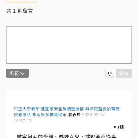
共
則留言
1
規範
發布
中正大學教師 遭國家安全及調查機構 非法跟監偷拍竊聽
侵犯隱私 牽連眾多無辜民眾
發表於
2026-02-17
10:57:17
#
1
樓
駭客阿斗的母親、姊妹女兒，據說全都從事