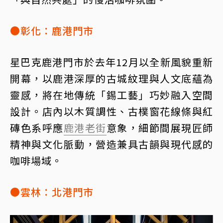
●彰化：鹿港門市
星巴克鹿港門市於去年12月以全新風貌重新
開幕，以鹿港深厚的古城紋理與人文底蘊為
靈感，將在地傳統「錫工藝」巧妙融入空間
設計。店內以木質調性、古樸窗花線條與紅
磚色系呼應
鹿港老街
意象，細節間展現匠師
精神與文化脈動，營造兼具古韻與現代感的
咖啡場域。
●雲林：北港門市