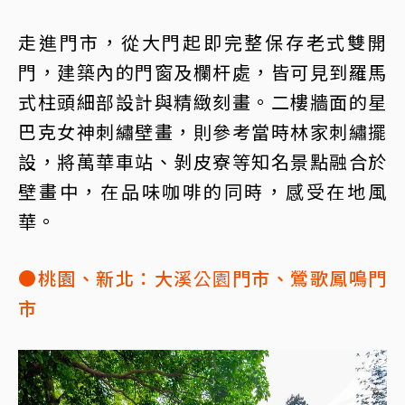
走進門市，從大門起即完整保存老式雙開
門，建築內的門窗及欄杆處，皆可見到羅馬
式柱頭細部設計與精緻刻畫。二樓牆面的星
巴克女神刺繡壁畫，則參考當時林家刺繡擺
設，將萬華車站、剝皮寮等知名景點融合於
壁畫中，在品味咖啡的同時，感受在地風
華。
●桃園、新北：大溪
公園
門市、鶯歌鳳鳴門
市