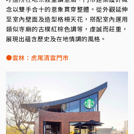
念以雙手合十的意象貫穿整體。從外觀延伸
至室內壁面及造型格柵天花，搭配室內運用
類似寺廟的古樸紅棕色調等，虔誠而莊重，
展現出蘊含歷史及在地情調的風格。
●雲林：虎尾清雲門市