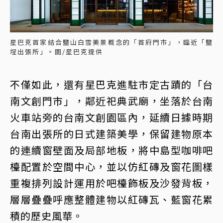
星巴克首家結合鹽山白雪美景概念的「首府門市」，臨近「鹽
埕出張所」。圖/星巴克提供
不僅如此，還有星巴克進駐市定古蹟的「台
南文創門市」，鄰近祀典武廟，坐落於台南
火車站旁的台南文創園區內，延續日據時期
台南出張所的日式建築美學，保留建物原本
的連續窗壁面及局部地板，將中島型咖啡吧
檯配置於空間中心，並以仿紅磚及窗花圖樣
重複排列設計運用於吧檯飾板及沙發背板，
層層疊疊呼應整體建物以紅磚瓦、藍窗花累
積的歷史風華。