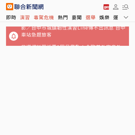
即時
演習
毒駕危機
熱門
要聞
選舉
娛樂
運動
全
日媒爆料習近平1罕見舉動！令歐美外賓意外
真正矛頭指向美國
影／台中市城鎮韌性演習Line傳不出訊息 台中
車站急趕旅客