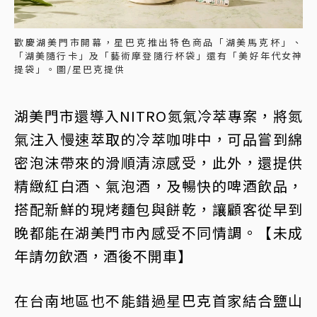
歡慶湖美門市開幕，星巴克推出特色商品「湖美馬克杯」、
「湖美隨行卡」及「藝術摩登隨行杯袋」還有「美好年代女神
提袋」。圖/星巴克提供
湖美門市還導入NITRO氮氣冷萃專案，將氮
氣注入慢速萃取的冷萃咖啡中，可品嘗到綿
密泡沫帶來的滑順清涼感受，此外，還提供
精緻紅白酒、氣泡酒，及暢快的啤酒飲品，
搭配新鮮的現烤麵包與餅乾，讓顧客從早到
晚都能在湖美門市內感受不同情調。【未成
年請勿飲酒，酒後不開車】
在台南地區也不能錯過星巴克首家結合鹽山