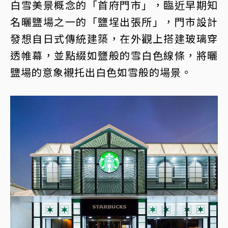
白雪美景概念的「首府門市」，臨近早期知
名曬鹽場之一的「鹽埕出張所」，門市設計
發想自日式傳統建築，在外觀上搭建玻璃穿
透帷幕，並點綴如鹽般的雪白色線條，將曬
鹽場的意象襯托出白色如雪般的場景。