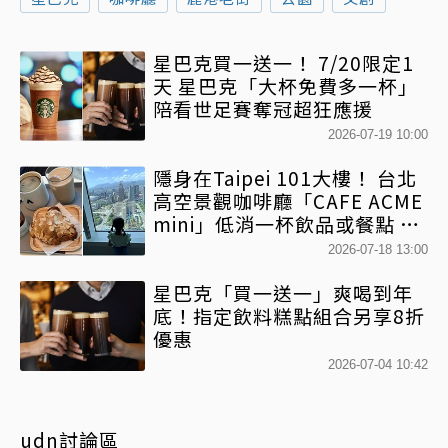
星巴克買一送一！ 7/20限定1
天 星巴克「大杯免費多一杯」
陪看世足賽奪冠超狂應援
2026-07-19 10:00
隱身在Taipei 101大樓！ 台北
高空景觀咖啡廳「CAFE ACME
mini」低消一杯飲品或餐點 就
能俯瞰台北信義區美景
2026-07-18 13:00
星巴克「買一送一」爽喝到年
底！指定飲料糕點組合另享8折
優惠
2026-07-04 10:42
udn討論區