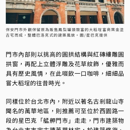
保安門市外觀保留原為販售鳳梨罐頭致富的大稻埕富商葉金塗
古宅而成，整體巴洛克式的建築風貌。圖/星巴克提供
門市內部則以挑高的圓拱結構與紅磚縷雕圓
拱窗，再配上立體浮雕及花草紋飾，優雅而
具有歷史風情，在此啜飲一口咖啡，細細品
嘗大稻埕的往昔時光。
同樣位於台北市內，附近以著名古剎龍山寺
聞名的萬華地區，則推薦可至位於西園路一
段的星巴克「艋舺門市」走走，門市建築物
為台北市市定古蹟萬華林宅，於建築修復、