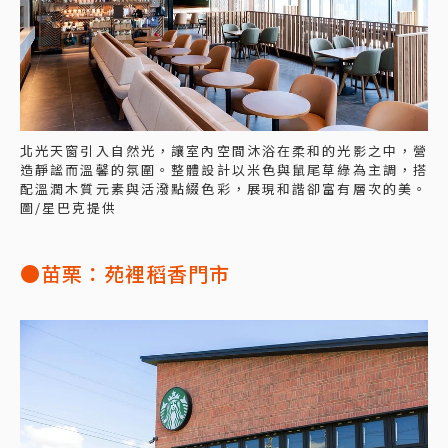
北光天窗引入自然光，讓室內空間沐浴在柔和的光影之中，營
造靜謐而溫馨的氛圍。整體設計以米色與鼠尾草綠為主調，搭
配溫潤木質元素與活潑點綴色彩，展現和諧卻富有層次的美。
圖/星巴克提供
●苗栗：苑裡稻香門市