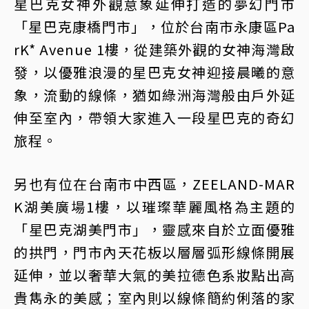
星巴克女神外觀意象延伸打造的夢幻門市
「星巴克康橋門市」，位於台南市永康區Pa
rK* Avenue 1樓，從建築外觀的女神海灣啟
發，以優雅浪漫的星巴克女神迎接晨曦的意
象，流動的線條，猶如綠洲海灣般由戶外延
伸至室內，帶領大家進入一段星巴克的奇幻
旅程。
另也有位在台南市中西區，ZEELAND-MAR
K湖美廣場1樓，以璀璨華麗風格為主題的
「星巴克湖美門市」，靈感來自於立面優雅
的拱門，門市內天花板以層層弧形線條開展
延伸，並以奢華大氣的美拉德色系妝點出高
貴雋永的美感；室內則以線條簡約俐落的家