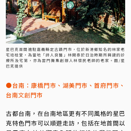
星巴克首間進駐嘉義縣定古蹟門市，位於新港鄉知名的林家老
宅培桂堂，為當地「詩人良醫」林開泰於日治時期所興建的診
療所及宅第，亦為雲門舞集創辦人林懷民老師的老家。圖/星
巴克提供
●台南：康橋門市、湖美門市、首府門市、
台南
文創
門市
古都台南，在台南地區更有不同風格的星巴
克特色門市可以順遊走訪，包括在地首間以