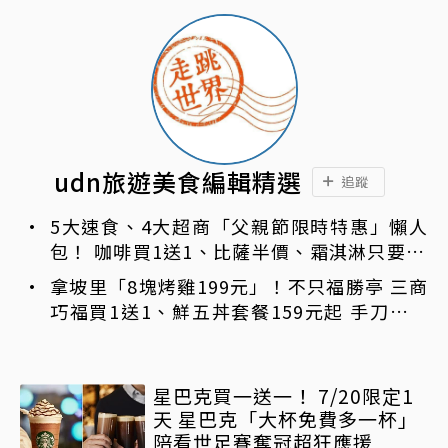
udn旅遊美食編輯精選
追蹤
5大速食、4大超商「父親節限時特惠」懶人
包！ 咖啡買1送1、比薩半價、霜淇淋只要10
元
拿坡里「8塊烤雞199元」！不只福勝亭 三商
巧福買1送1、鮮五丼套餐159元起 手刀免費
領優惠
星巴克買一送一！ 7/20限定1
天 星巴克「大杯免費多一杯」
陪看世足賽奪冠超狂應援