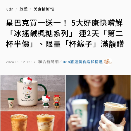
udn
旅遊
美食搶鮮報
星巴克買一送一！ 5大好康快嚐鮮
「冰搖鹹楓糖系列」 連2天「第二
杯半價」、限量「杯緣子」滿額贈
聯合新聞網／
udn旅遊美食編輯精選
2024-09-12 12:57