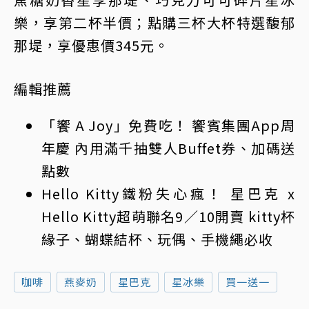
樂，享第二杯半價；點購三杯大杯特選馥郁
那堤，享優惠價345元。
編輯推薦
「饗 A Joy」免費吃！ 饗賓集團App周
年慶 內用滿千抽雙人Buffet券、加碼送
點數
Hello Kitty鐵粉失心瘋！ 星巴克 x
Hello Kitty超萌聯名9／10開賣 kitty杯
緣子、蝴蝶結杯、玩偶、手機繩必收
咖啡
燕麥奶
星巴克
星冰樂
買一送一