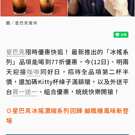
圖／星巴克提供
星巴克
限時優惠快追！ 最新推出的「冰搖系
列」品項能喝到77折優惠，今(12日)、明兩
天迎接
咖啡
同好日，招待全品項第二杯半
價，還加碼Kitty杯緣子滿額贈，以及外送平
台
買一送一
、組合優惠，統統快樂開搶！
⊙星巴克冰搖濃縮系列回歸 鹹楓糖風味新登
場