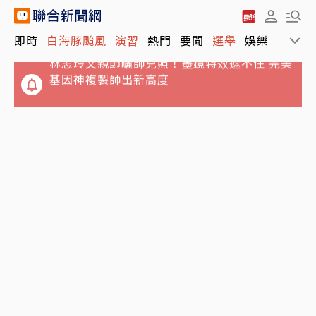
林志玲父親節曬帥兒照！墨鏡特效遮不住 完美
即時
白海豚颱風
演習
熱門
要聞
選舉
娛樂
運動
基因神複製帥出新高度
永和豆漿創始人林炳生病逝享壽70歲 訃告稱
「是照亮別人的燈塔」
騎樓還能看到魚…基隆廟口夜市淹水 市府曝原
因：颱風及漲潮海水倒灌