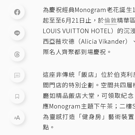
為慶祝經典Monogram老花誕生
起至至6月21日止，於
倫敦
精華區
LOUIS VUITTON HOT
西亞薇坎德（Alicia Vikand
際名人齊聚都到場慶祝。
這座非傳統「飯店」位於伯克利廣
間門店的特別企劃。空間共四層樓
廳如精品飯店大堂，可領取紀念「房
應Monogram主題下午茶；二樓Sp
為靈感打造「健身房」藝術裝置
點。