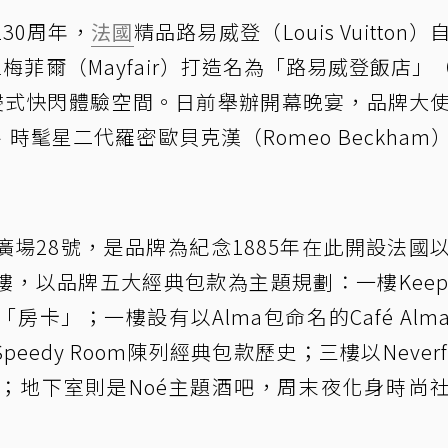
130周年，
法國
精品路易威登（Louis Vuitton
梅菲爾（Mayfair）打造名為「路易威登飯店」（
EL）的沉浸式快閃體驗空間。日前舉辦開幕晚宴，品牌大
er）、時髦星二代羅密歐貝克漢（Romeo Beckham
場28號，是品牌為紀念1885年在此開設法國
，以品牌五大經典包款為主題規劃：一樓Keepa
卡」；一樓設有以Alma包命名的Café Alm
eedy Room陳列經典包款歷史；三樓以Neverfu
；地下室則是Noé主題酒吧，周末夜化身時尚