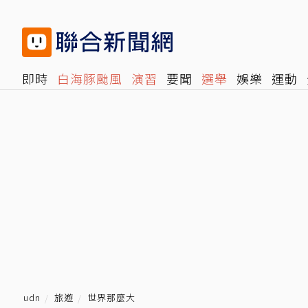
即時
白海豚颱風
演習
要聞
選舉
娛樂
運動
閱讀
旅遊
雜誌
報時光
倡議+
500輯
轉角國
udn
旅遊
世界那麼大