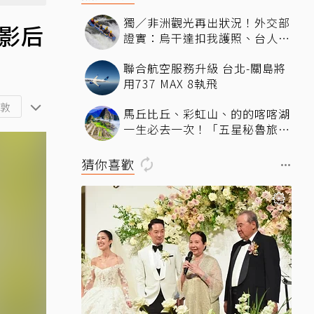
獨／非洲觀光再出狀況！外交部
影后
證實：烏干達扣我護照、台人遭
原機遣返
聯合航空服務升級 台北-關島將
用737 MAX 8執飛
敦
馬丘比丘、彩虹山、的的喀喀湖
一生必去一次！「五星秘魯旅
遊」13天如何預防高山症，深
度探索印加古文明？
猜你喜歡