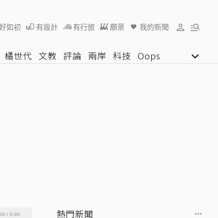
好如初
有設計
有行旅
願景
我的新聞
橘世代
文教
評論
兩岸
科技
Oops
女子漾
陽光行動
影音網
U好學
熱門新聞
00
/
0:00