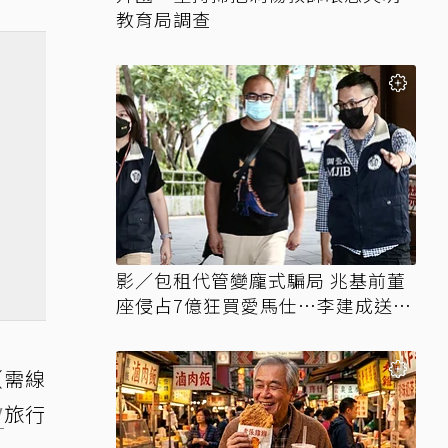
教育局調查
影／包租代管變龐式騙局 兆基前董
座侵占7億狂買愛馬仕…李建成送北
檢
（需線
V
旅行