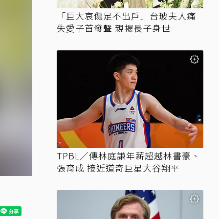
「巨大哀傷足不出戶」台玻夫人痛
失愛子首發聲 親揭長子身世
TPBL／傳林庭謙年薪超越林書豪、
張育成 接近道奇巨星大谷翔平