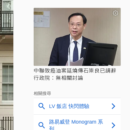
中聯致癌油案延燒傳石崇良已請辭
行政院：無相關討論