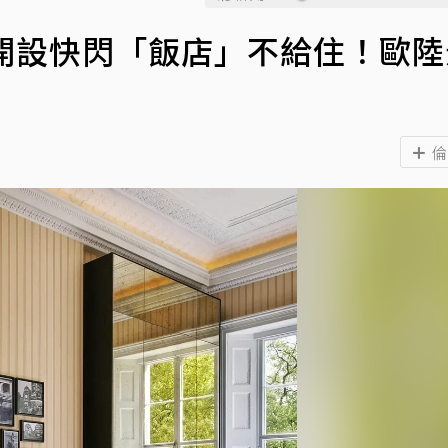
開設快閃「飯店」不給住！歐陸
倫