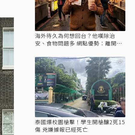
海外待久為何想回台？他嘆除治
安、食物問題多 網點優勢：離開才
知天堂
泰國爆校園槍擊！學生開槍釀2死15
傷 兇嫌據報已經死亡