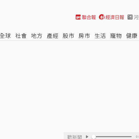
聯合報
經濟日報
河
全球
社會
地方
產經
股市
房市
生活
寵物
健康
際
NBA
時尚
汽車
棒球
HBL
遊戲
專題
網誌
聽新聞
0: