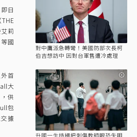
）自即日
THE
使艾莉
）等國
對中鷹派急轉彎！美國防部次長柯
伯吉想訪中 因對台軍售遭冷處理
以外首
ll大
a，供
ll包
社交據
升國一生持掃把刺傷教師眼恐失明