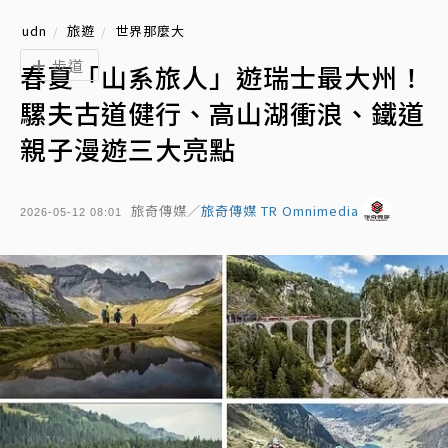
udn
旅遊
世界那麼大
步道
春夏「山系旅人」遊瑞士最大州！
騾夫古道健行、高山湖衝浪、鐵道
親子漫遊三大亮點
旅奇傳媒／
旅奇傳媒 TR Omnimedia
2026-05-12 08:01