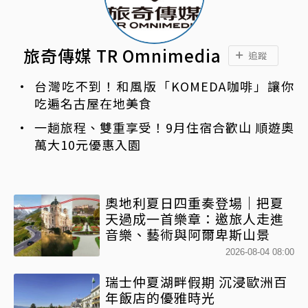
旅奇傳媒 TR Omnimedia
追蹤
台灣吃不到！和風版「KOMEDA咖啡」讓你
吃遍名古屋在地美食
一趟旅程、雙重享受！9月住宿合歡山 順遊奧
萬大10元優惠入園
奧地利夏日四重奏登場｜把夏
天過成一首樂章：邀旅人走進
音樂、藝術與阿爾卑斯山景
2026-08-04 08:00
瑞士仲夏湖畔假期 沉浸歐洲百
年飯店的優雅時光