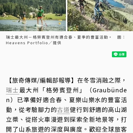
瑞士最大州－格勞賓登州有適合春、夏季的豐富活動。 圖：
Heavens Portfolio／提供
【旅奇傳媒/編輯部報導】在冬雪消融之際，
瑞士
最大州「格勞賓登州」（Graubünde
n）已準備好適合春、夏樂山樂水的豐富活
動，從考驗腳力的
古道
健行到舒適的高山湖
立槳、從搭火車漫遊到探索全新地景等，打
開了山系旅遊的深度與廣度。歡迎全球旅客