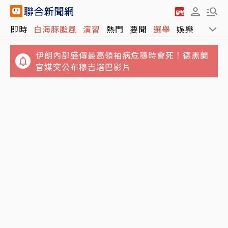
伊朗內部盛傳最高領袖病危隨時會死！德黑蘭
即時
白海豚颱風
演習
熱門
要聞
選舉
娛樂
運動
官媒突公布穆吉塔巴影片
選對種類有利血糖控制 內分泌科醫師最常吃的
4種水果
吃海鮮麵險喪命！65歲翁敗血性休克住加護病
房 醫示警5隔夜菜直接丟