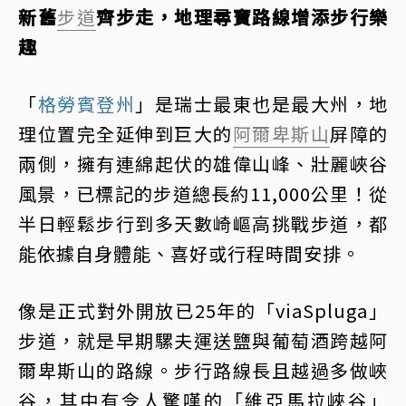
新舊
步道
齊步走，地理尋寶路線增添步行樂
趣
「
格勞賓登州
」是瑞士最東也是最大州，地
理位置完全延伸到巨大的
阿爾卑斯山
屏障的
兩側，擁有連綿起伏的雄偉山峰、壯麗峽谷
風景，已標記的步道總長約11,000公里！從
半日輕鬆步行到多天數崎嶇高挑戰步道，都
能依據自身體能、喜好或行程時間安排。
像是正式對外開放已25年的「viaSpluga」
步道，就是早期騾夫運送鹽與葡萄酒跨越阿
爾卑斯山的路線。步行路線長且越過多做峽
谷，其中有令人驚嘆的「維亞馬拉峽谷」