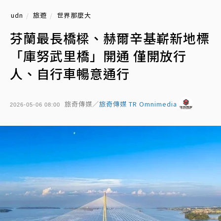
udn
旅遊
世界那麼大
芬蘭最長橋樑、赫爾辛基嶄新地標
「庫努武里橋」開通 僅開放行
人、自行車暢意通行
旅奇傳媒／
旅奇傳媒 TR Omnimedia
2026-05-06 08:00