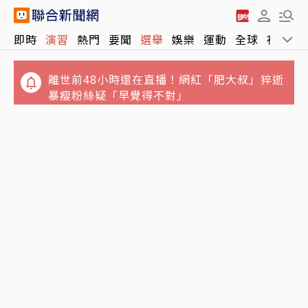
Google Chrome終於可看Netflix 4K影片！
即時
演習
熱門
要聞
選舉
娛樂
運動
全球
社會
快更新瀏覽器、還要符合條件才能用
離世前48小時還在直播！網紅「肥大叔」猝逝
暴瘦粉絲疑「早覺得不對」
白海豚颱風「先蛻殼5次、再長途跋涉靠近大
陸」 陸專家稱罕見