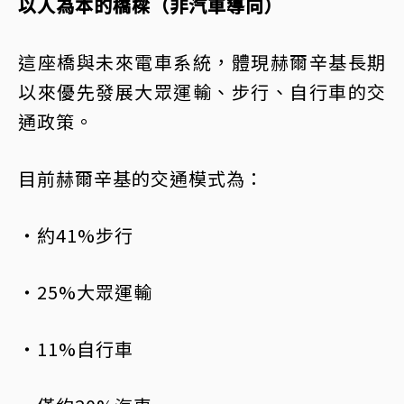
以人為本的橋樑（非汽車導向）
這座橋與未來電車系統，體現赫爾辛基長期
以來優先發展大眾運輸、步行、自行車的交
通政策。
目前赫爾辛基的交通模式為：
・約41%步行
・25%大眾運輸
・11%自行車