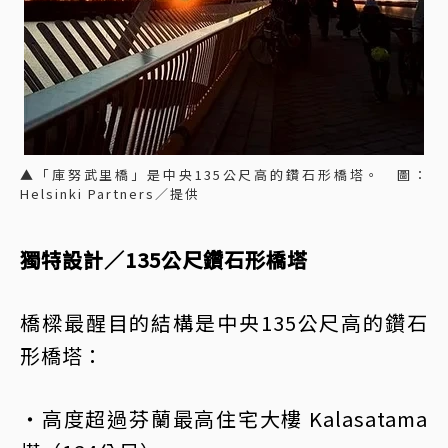
▲「庫努武里橋」是中央135公尺高的鑽石形橋塔。 圖：
Helsinki Partners／提供
獨特設計／135公尺鑽石形橋塔
橋樑最醒目的結構是中央135公尺高的鑽石
形橋塔：
・高度超過芬蘭最高住宅大樓 Kalasatama