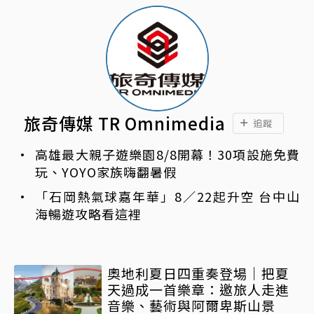
旅奇傳媒 TR Omnimedia
追蹤
高雄最大親子遊樂園8/8開幕！30項設施免費
玩、YOYO家族嗨翻暑假
「石岡熱氣球嘉年華」8／22起升空 台中山
海暢遊攻略看這裡
奧地利夏日四重奏登場｜把夏
天過成一首樂章：邀旅人走進
音樂、藝術與阿爾卑斯山景