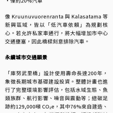
・僅約20%汽車
像 Kruunuvuorenranta 與 Kalasatama 等
新興區域，皆以「低汽車依賴」為規劃核
心。若允許私家車通行，將大幅增加市中心
交通壅塞，因此橋樑刻意排除汽車。
永續城市交通願景
「庫努武里橋」設計使用壽命長達200年，
象徵長期城市基礎建設投資。整體計畫也進
行了完整環境影響評估，包括水域生態、魚
類族群、航行影響、噪音與震動等；總碳足
跡約129,000噸 CO₂e，其中76%來自建造、