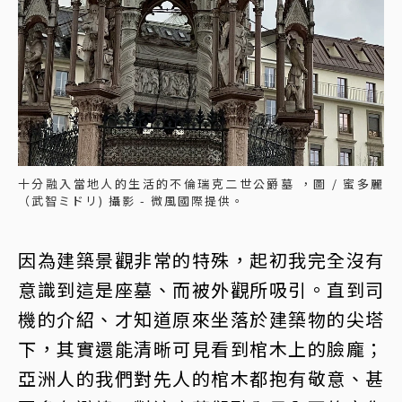
十分融入當地人的生活的不倫瑞克二世公爵墓 ，圖 / 蜜多麗
（武智ミドリ) 攝影 - 微風國際提供。
因為建築景觀非常的特殊，起初我完全沒有
意識到這是座墓、而被外觀所吸引。直到司
機的介紹、才知道原來坐落於建築物的尖塔
下，其實還能清晰可見看到棺木上的臉龐；
亞洲人的我們對先人的棺木都抱有敬意、甚