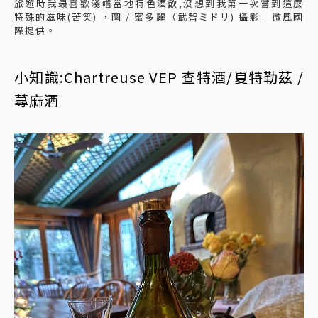
旅遊時我最喜歡淺嚐當地特色酒飲,沒想到我第一次嘗到這麼
特殊的滋味(苦笑) ，圖 / 蜜多麗（武智ミドリ) 攝影 - 微風國
際提供。
小知識:Chartreuse VEP 查特酒/夏特勒茲 /
蕁麻酒