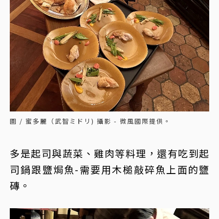
圖 / 蜜多麗（武智ミドリ) 攝影 - 微風國際提供。
多是起司與蔬菜、雞肉等料理，還有吃到起
司鍋跟鹽焗魚-需要用木槌敲碎魚上面的鹽
磚。