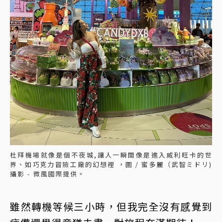
杜拜機場就像是個不夜城,讓人一瞬間像是進入威利旺卡的世
界、如巧克力冒險工廠的幻想裡 ，圖 / 蜜多麗（武智ミドリ)
攝影 - 微風國際提供。
雖然轉機等候三小時，但我完全沒有感覺到