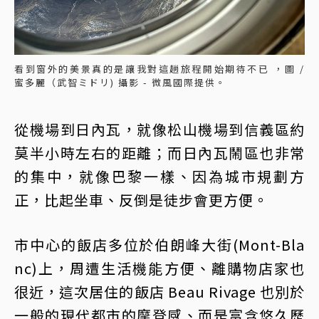
看到窗外的美景真的是讓我對這趟旅程開始期待不已 ，圖 /
蜜多麗（武智ミドリ) 攝影 - 微風國際提供。
從機場到日內瓦，就像松山機場到信義區約
莫半小時左右的距離；而日內瓦鬧區也非常
的集中，就像巴黎一樣、因為城市規劃方
正，比起坐車、反倒是徒步會更方便。
市中心的飯店多位於伯朗峰大街(Mont-Bla
nc)上，周遭生活機能方便、離購物店家也
很近，這次居住的飯店 Beau Rivage 也別於
一般的現代都市的摩登感、而是富含悠久歷