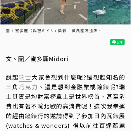
圖 / 蜜多麗（武智ミドリ) 攝影 - 微風國際提供。
文、圖／蜜多麗Midori
說起
瑞士
大家會想到什麼呢?是想起知名的
三角
巧克力
、還是想到金融業或鐘錶呢?瑞
士其實是均財富榜單上是世界榜首、甚至消
費也有著不輸北歐的高消費呢！這次我幸運
的經由鐘錶行的邀請得到了參加日內瓦錶展
(watches & wonders)-得以前往百達翡麗