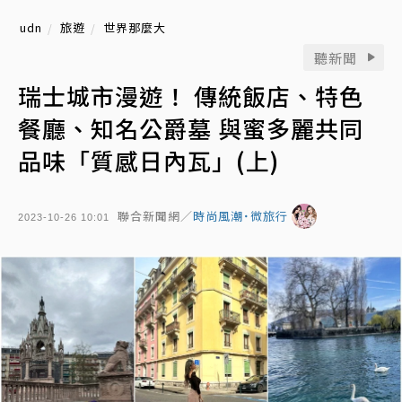
udn
旅遊
世界那麼大
聽新聞
瑞士城市漫遊！ 傳統飯店、特色
餐廳、知名公爵墓 與蜜多麗共同
品味「質感日內瓦」(上)
聯合新聞網／
時尚風潮˙微旅行
2023-10-26 10:01