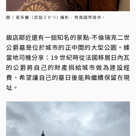
圖 / 蜜多麗（武智ミドリ) 攝影 - 微風國際提供。
飯店鄰近還有一個知名的景點-不倫瑞克二世
公爵墓是位於城市的正中間的大型公園。據
當地司機分享：19 世紀時從法國移居日內瓦
的公爵將自己的財產捐給城市做為建設經
費、希望讓自己的墓日後能夠繼續保留在現
址。