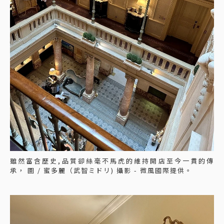
雖然富含歷史,品質卻絲毫不馬虎的維持開店至今一貫的傳
承， 圖 / 蜜多麗（武智ミドリ) 攝影 - 微風國際提供。