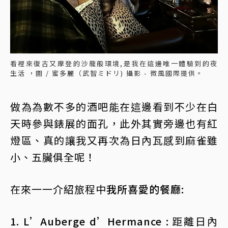
看裡來復古又摩登的沙龍般環境,是我在這邊唯一體驗到的夜
生活 ，圖 / 蜜多麗（武智ミドリ) 攝影 - 微風國際提供。
做為為數不多的酒吧能在這邊看到不少在白
天時參與錶展的面孔，此外其實旁邊也有紅
燈區、真的讓我又再次為日內瓦感到麻雀雖
小、五臟俱全呢！
在來一一介紹旅程中
我所喜愛的餐廳:
1. L’Auberge d’Hermance :
距離日內