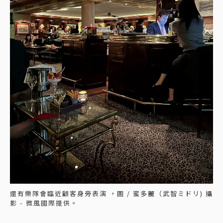
還有樂隊會臨近顧客身旁表演 ，圖 / 蜜多麗（武智ミドリ) 攝
影 - 微風國際提供。