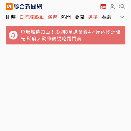
即時
白海豚颱風
演習
熱門
要聞
選舉
娛樂
運動
垃圾堆積如山！澎湖8童遭棄養4坪屋內慘況曝
光 縣府大動作訪視吃閉門羹