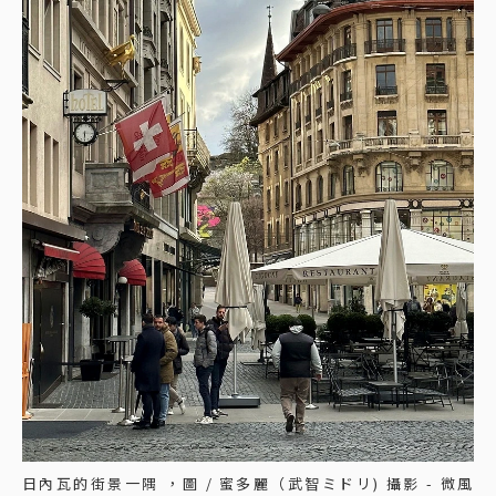
日內瓦的街景一隅 ，圖 / 蜜多麗（武智ミドリ) 攝影 - 微風