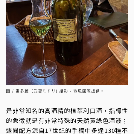
圖 / 蜜多麗（武智ミドリ) 攝影 - 微風國際提供。
是非常知名的高酒精的植萃利口酒，指標性
的象徵就是有非常特殊的天然黃綠色酒液；
遽聞配方源自17世紀的手稿中多達130種不