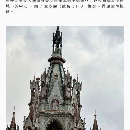
外表完全令人無法察覺到是座墓的不倫瑞克二世公爵墓就位於
城市的中心 ，圖 / 蜜多麗（武智ミドリ) 攝影 - 微風國際提
供。