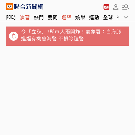
今「立秋」7縣市大雨開炸！氣象署：白海豚
即時
演習
熱門
要聞
選舉
娛樂
運動
全球
社會
進逼有機會海警 不排除陸警
誆騙慈濟10億元！女律師勾結講經師吸金⋯豪
宅藏黃金鮑魚 要信徒喝精油