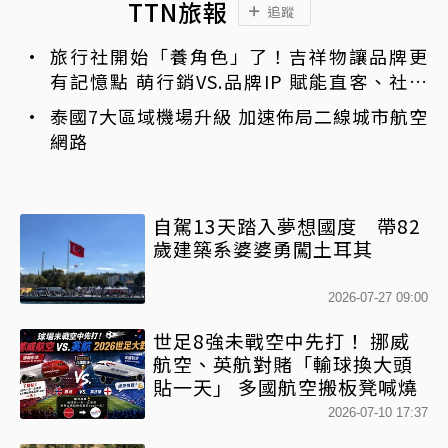
TTN旅報
追蹤
旅行社開始「養角色」了！吉祥物讓品牌更
有記憶點 萌行銷VS.品牌IP 賦能直客、社群
與服務新動能
泰國7大區域機場升級 加速佈局二線城市航空
網路
自駕13天踏入夢想國度 帶82
歲建築系婆婆勇闖土耳其
2026-07-27 09:00
世足8強未戰空中先打！ 挪威
航空、英航對賭「輸球換大頭
貼一天」 多國航空搬板凳喊燒
2026-07-10 17:37