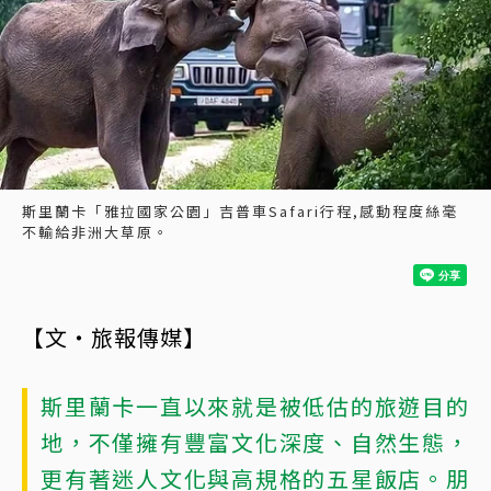
斯里蘭卡「雅拉國家公園」吉普車Safari行程,感動程度絲毫
不輸給非洲大草原。
【文・旅報傳媒】
斯里蘭卡一直以來就是被低估的旅遊目的
地，不僅擁有豐富文化深度、自然生態，
更有著迷人文化與高規格的五星飯店。朋