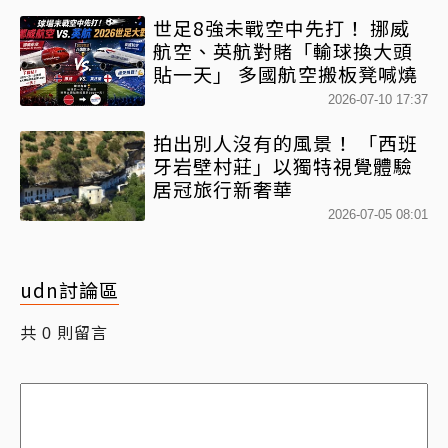
世足8強未戰空中先打！ 挪威
航空、英航對賭「輸球換大頭
貼一天」 多國航空搬板凳喊燒
2026-07-10 17:37
拍出別人沒有的風景！ 「西班
牙岩壁村莊」以獨特視覺體驗
居冠旅行新奢華
2026-07-05 08:01
udn討論區
共
則留言
0