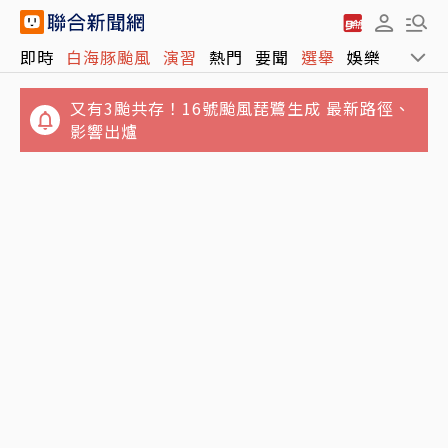
又有3颱共存！16號颱風琵鷺生成 最新路徑、
即時
白海豚颱風
演習
熱門
要聞
選舉
娛樂
運動
影響出爐
政院月底拍板總預算案 明年度國防預算將創新
高上看1.1兆
講手機太大聲被廣播提醒 女衝進車長室攻擊…
台鐵不忍喊告