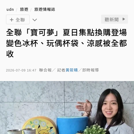
udn
旅遊
旅遊情報誌
聽新聞
全聯
全聯「寶可夢」夏日集點換購登場
變色冰杯、玩偶杯袋、涼感被全都
收
聯合報／ 記者
黃筱晴
／即時報導
2026-07-09 16:47