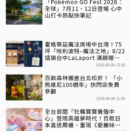
「Pokémon GO Fest 2026：
全球」7月11、12日登場 心中
山打卡熱點快筆記
霍格華茲魔法席捲中台灣！75
坪「哈利波特–魔法之地」8/22
插旗台中LaLaport 滿額贈送
紀念校徽托特包
2026-08-09 13:00
百畝森林搬進台北松菸！ 「小
熊維尼100週年」快閃店免費
參觀
2026-08-09 11:00
全台首間「牡蠣寶寶養殖中
心」登陸高雄夢時代！百款日
本直送周邊、重現《愛麗絲夢