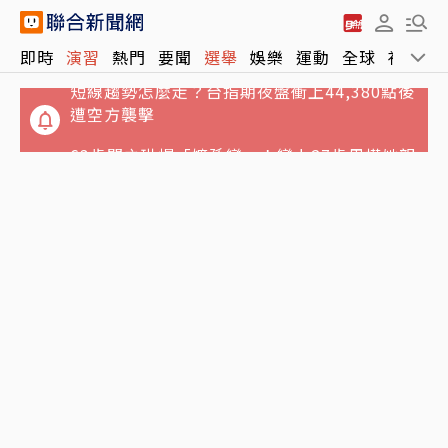
短線趨勢怎麼走？台指期夜盤衝上44,380點後
即時
演習
熱門
要聞
選舉
娛樂
運動
全球
社會
遭空方襲擊
63歲關之琳爆「嬤孫戀」！戀上27歲男模她親
回應了