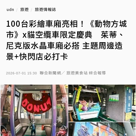
udn
旅遊
旅遊情報誌
100台彩繪車廂亮相！《動物方城
市》x貓空纜車限定慶典 茱蒂、
尼克版水晶車廂必搭 主題周邊造
景+快閃店必打卡
聯合新聞網／ 旅遊美食站 綜合報導
2026-07-01 15:30