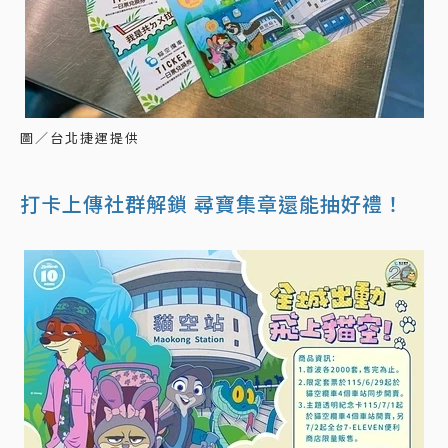
圖／台北捷運提供
打卡上傳社群解鎖 尋寶集章還能抽好禮！