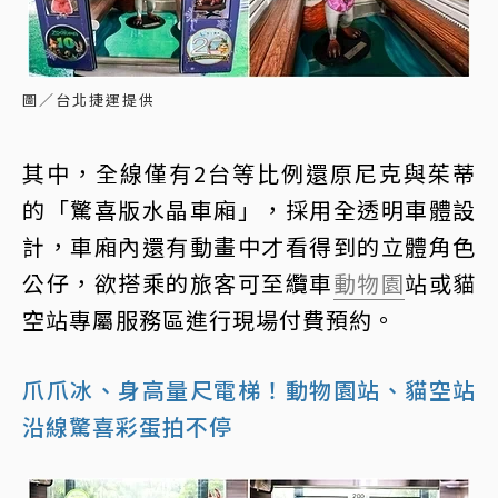
圖／台北捷運提供
其中，全線僅有2台等比例還原尼克與茱蒂
的「驚喜版水晶車廂」，採用全透明車體設
計，車廂內還有動畫中才看得到的立體角色
公仔，欲搭乘的旅客可至纜車
動物園
站或貓
空站專屬服務區進行現場付費預約。
爪爪冰、身高量尺電梯！動物園站、貓空站
沿線驚喜彩蛋拍不停