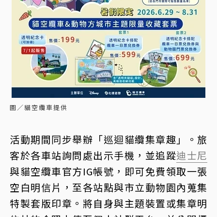
圖／貓空纜車提供
活動期間同步舉辦「巡迴貓纜集章趣」。旅
客於各車站詢問處出示手機，並追蹤
迪士尼
與貓空纜車官方IG帳號，即可免費領取一張
空白明信片，至各站點與市立動物園內蒐集
特製套版印章。將自身與主題裝置或集章明