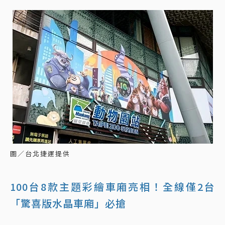
圖／台北捷運提供
100台8款主題彩繪車廂亮相！全線僅2台
「驚喜版水晶車廂」必搶