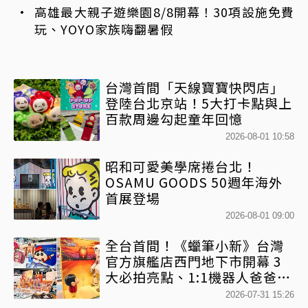
高雄最大親子遊樂園8/8開幕！30項設施免費
玩、YOYO家族嗨翻暑假
台灣首間「天線寶寶快閃店」
登陸台北京站！5大打卡點與上
百款周邊勾起童年回憶
2026-08-01 10:58
昭和可愛美學席捲台北！
OSAMU GOODS 50週年海外
首展登場
2026-08-01 09:00
全台首間！《蠟筆小新》台灣
官方旗艦店西門地下市開幕 3
大必拍亮點、1:1機器人爸爸、
百款日本直送周邊快搶
2026-07-31 15:26