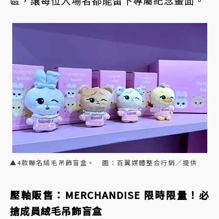
區，讓每位入場者都能留下專屬紀念畫面。
▲4款聯名絨毛吊飾盲盒。 圖：百翼媒體整合行銷／提供
壓軸販售：MERCHANDISE 限時限量！必
搶成員絨毛吊飾盲盒