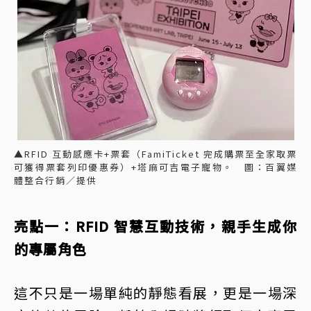
▲RFID 互動感應卡+票套（FamiTicket 完成購票至全家取票
可獲得票套列印優惠券）+塔麻可吉電子寵物。 圖：百翼媒
體整合行銷／提供
亮點一：RFID 智慧互動技術，親手生成你
的專屬角色
這不只是一場單純的靜態看展，更是一場深