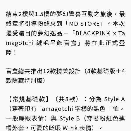
結束2樓與1.5樓的夢幻驚喜互動之旅後，最
終章將引導粉絲來到「MD STORE」。本次
最受矚目的夢幻逸品－「BLACKPINK ｘTa
magotchi 絨毛吊飾盲盒」將在此正式登
陸！
盲盒總共推出12款精美設計（8款基礎版＋4
款隱藏特別版）
【常規基礎款】（共8款）：分為 Style A
（穿著印有 Tamagotchi 字樣的黑色 T 恤，
一般睜眼表情）與 Style B（穿著粉紅色連
帽外套，可愛的眨眼 Wink 表情）。