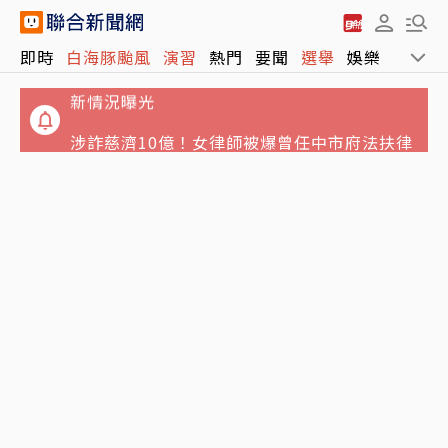
愷樂突曝雙胞胎35周早產！曬「身邊男人」最
即時
白海豚颱風
演習
熱門
要聞
選舉
娛樂
運動
新情況曝光
涉詐慈濟10億！女律師被爆曾任中市府法扶律
師 法制局出聲了