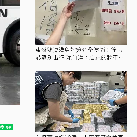
東發號遭灌負評簽名全塗銷！徐巧
芯籲別出征 沈伯洋：店家的牆不需
變戰場