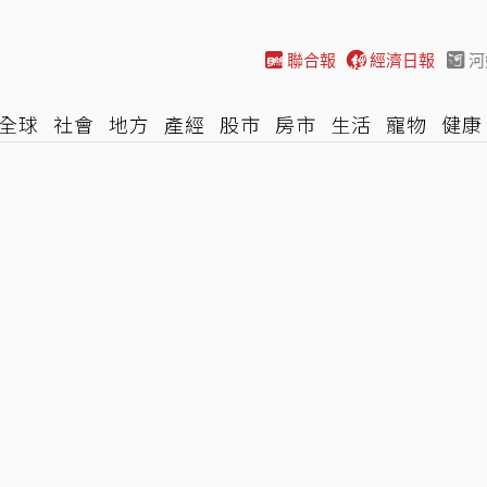
聯合報
經濟日報
河
全球
社會
地方
產經
股市
房市
生活
寵物
健康
際
NBA
時尚
汽車
棒球
HBL
遊戲
專題
網誌