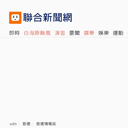
即時
白海豚颱風
演習
要聞
選舉
娛樂
運動
閱讀
旅遊
雜誌
報時光
倡議+
500輯
轉角國
udn
旅遊
旅遊情報誌