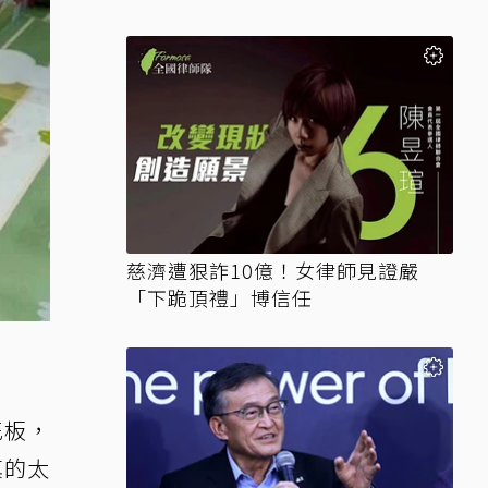
讚翻
慈濟遭狠詐10億！女律師見證嚴
「下跪頂禮」博信任
花板，
真的太