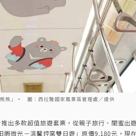
熊熊」。 圖：西拉雅國家風景區管理處／提供
步推出多款超值旅遊套票，從親子旅行、閨蜜出
園微光－溫馨焢窯雙日遊」原價9,180元，現