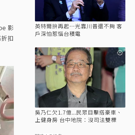
英特爾拚再起…光靠川普還不夠 客
e 影
戶深怕惹惱台積電
屬折扣
吳乃仁欠1.7億...民眾目擊搭豪車、
上健身房 台中地院：沒司法雙標