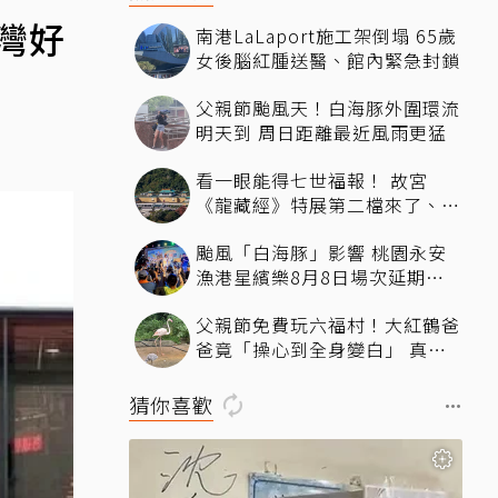
灣好
南港LaLaport施工架倒塌 65歲
女後腦紅腫送醫、館內緊急封鎖
父親節颱風天！白海豚外圍環流
明天到 周日距離最近風雨更猛
看一眼能得七世福報！ 故宮
《龍藏經》特展第二檔來了、文
博會限定套書7折開賣131萬 網
颱風「白海豚」影響 桃園永安
驚：貧窮限制想像
漁港星繽樂8月8日場次延期一
周
父親節免費玩六福村！大紅鶴爸
爸竟「操心到全身變白」 真相
曝光
猜你喜歡