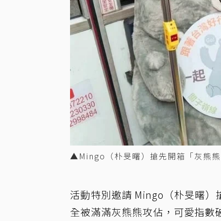
▲Mingo（朴旻曙）搶先開箱「灰
活動特別邀請 Mingo（朴旻
全被滿滿灰熊熊攻佔，可愛指數破