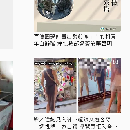
百億圓夢計畫出發前喊卡！竹科青
年白辭職 痛批教部逼簽放棄聲明
影／隱約見內褲…超辣女遊客穿
「透視裙」遊古蹟 導覽員拒入全網