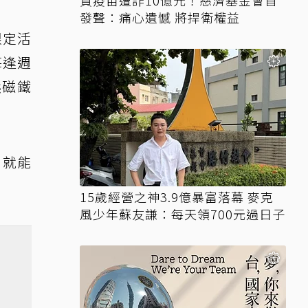
買疫苗遭詐10億元！慈濟基金會首
發聲：痛心遺憾 將捍衛權益
限定活
每逢週
熊磁鐵
，就能
15歲經營之神3.9億暴富落幕 麥克
風少年蘇友謙：每天領700元過日子