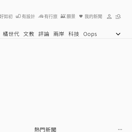
好如初
有設計
有行旅
願景
我的新聞
橘世代
文教
評論
兩岸
科技
Oops
女子漾
陽光行動
影音網
U好學
熱門新聞