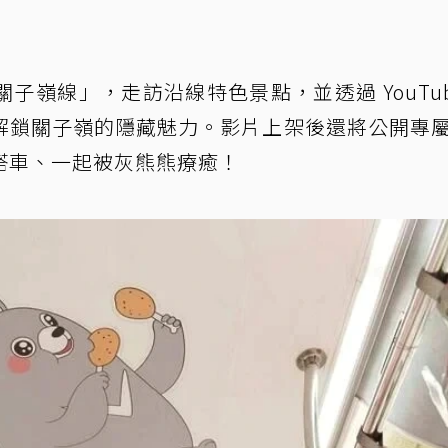
關子嶺線」，走訪沿線特色景點，並透過 YouTub
解鎖關子嶺的隱藏魅力。影片上架後還將公開專
搭車、一起被灰熊熊療癒！